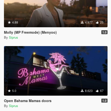
4.88
4.977
25
Molly (MP Freemode) (Menyoo)
1.0
By
Siprus
5.0
8.623
67
Open Bahama Mamas doors
1.0
By
Siprus