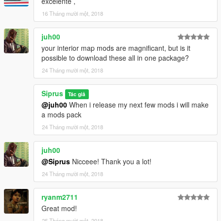
excelente ,
16 Tháng mười một, 2018
juh00
your interior map mods are magnificant, but is it
possible to download these all in one package?
24 Tháng mười một, 2018
Siprus
Tác giả
@juh00
When i release my next few mods i will make
a mods pack
24 Tháng mười một, 2018
juh00
@Siprus
Nicceee! Thank you a lot!
24 Tháng mười một, 2018
ryanm2711
Great mod!
25 Tháng mười một, 2018