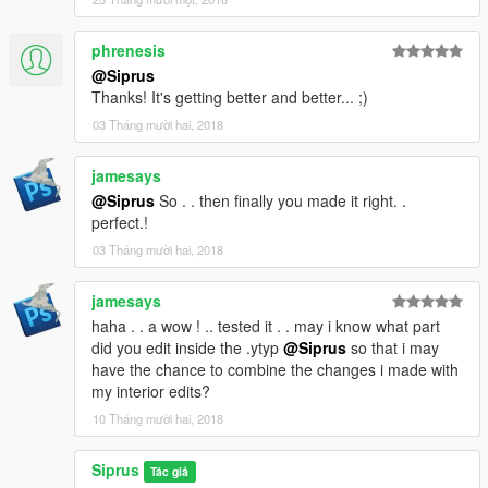
phrenesis
@Siprus
Thanks! It's getting better and better... ;)
03 Tháng mười hai, 2018
jamesays
@Siprus
So . . then finally you made it right. .
perfect.!
03 Tháng mười hai, 2018
jamesays
haha . . a wow ! .. tested it . . may i know what part
did you edit inside the .ytyp
@Siprus
so that i may
have the chance to combine the changes i made with
my interior edits?
10 Tháng mười hai, 2018
Siprus
Tác giả