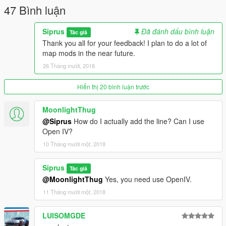
47 Bình luận
Siprus
Đã đánh dấu bình luận
Tác giả
Thank you all for your feedback! I plan to do a lot of
map mods in the near future.
26 Tháng mười, 2018
Hiển thị 20 bình luận trước
MoonlightThug
@Siprus
How do I actually add the line? Can I use
Open IV?
10 Tháng mười một, 2018
Siprus
Tác giả
@MoonlightThug
Yes, you need use OpenIV.
11 Tháng mười một, 2018
LUISOMGDE