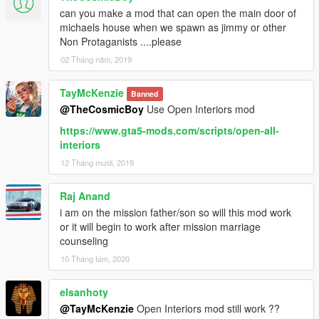
can you make a mod that can open the main door of
michaels house when we spawn as jimmy or other
Non Protaganists ....please
02 Tháng năm, 2019
TayMcKenzie
Banned
@TheCosmicBoy
Use Open Interiors mod
https://www.gta5-mods.com/scripts/open-all-
interiors
12 Tháng mười, 2019
Raj Anand
i am on the mission father/son so will this mod work
or it will begin to work after mission marriage
counseling
10 Tháng tám, 2020
elsanhoty
@TayMcKenzie
Open Interiors mod still work ??