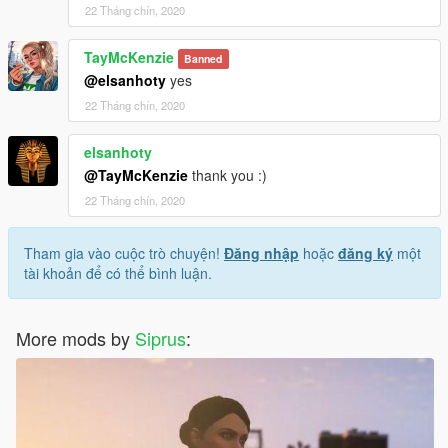
22 Tháng chín, 2020
TayMcKenzie
Banned
@elsanhoty
yes
22 Tháng chín, 2020
elsanhoty
@TayMcKenzie
thank you :)
22 Tháng chín, 2020
Tham gia vào cuộc trò chuyện!
Đăng nhập
hoặc
đăng ký
một
tài khoản để có thể bình luận.
More mods by
Siprus
: