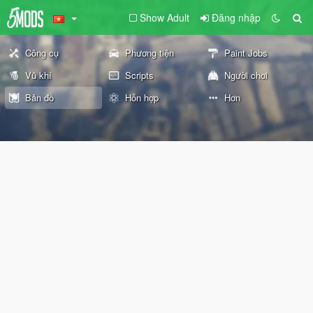
Show Adult
Đăng nhập
Công cụ
Phương tiện
Paint Jobs
Vũ khí
Scripts
Người chơi
Bản đồ
Hỗn hợp
Hơn