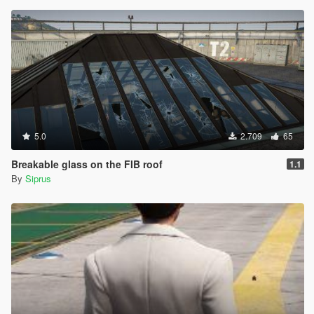
5.0
2.709
65
Breakable glass on the FIB roof
1.1
By
Siprus