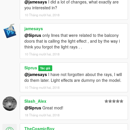
@jamesays
I did a lot of changes, what exactly are
you interested in?
10 Tháng mười hai, 2018
jamesays
@Siprus
only lines that were related to the balcony
doors that is calling the light effect , and by the way i
think you forgot the light rays . .
10 Tháng mười hai, 2018
Siprus
Tác giả
@jamesays
I have not forgotten about the rays, I will
do them later. Light effects are dummy on the model.
10 Tháng mười hai, 2018
Slash_Alex
@Siprus
Great mod!
18 Tháng mười hai, 2018
TheCosmicBoy