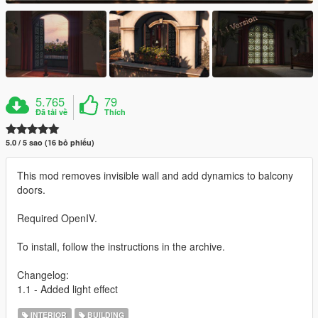
5.765
79
Đã tải về
Thích
5.0 / 5 sao (16 bỏ phiếu)
This mod removes invisible wall and add dynamics to balcony
doors.
Required OpenIV.
To install, follow the instructions in the archive.
Changelog:
1.1 - Added light effect
INTERIOR
BUILDING