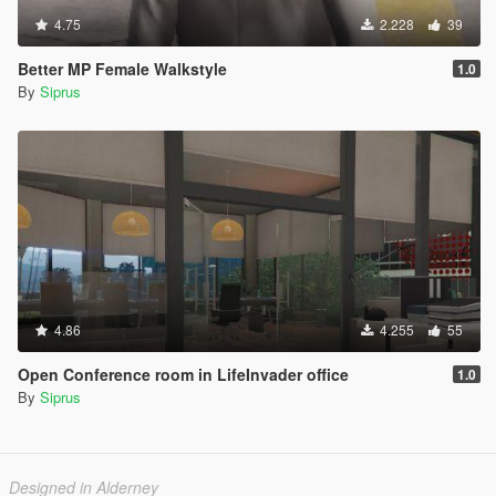
4.75
2.228
39
Better MP Female Walkstyle
1.0
By
Siprus
4.86
4.255
55
Open Conference room in LifeInvader office
1.0
By
Siprus
Designed in Alderney