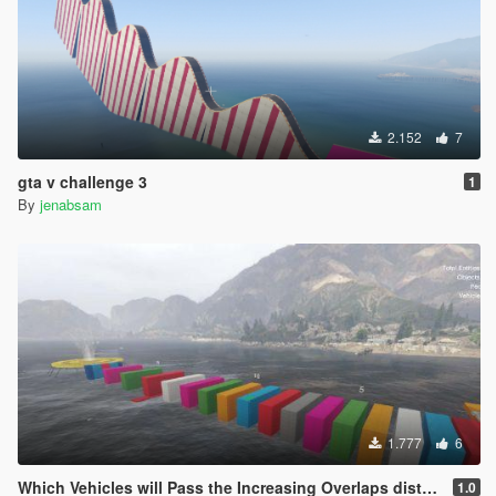
2.152
7
gta v challenge 3
1
By
jenabsam
1.777
6
Which Vehicles will Pass the Increasing Overlaps distances?
1.0