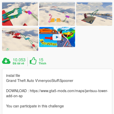
10.053
15
Đã tải về
Thích
instal file
Grand Theft Auto V\menyooStuff\Spooner
DOWNLOAD : https://www.gta5-mods.com/maps/jantsuu-tower-
add-on-sp
You can participate in this challenge