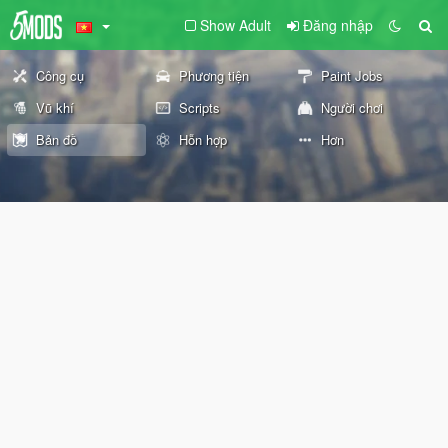
Show Adult
Đăng nhập
Công cụ
Phương tiện
Paint Jobs
Vũ khí
Scripts
Người chơi
Bản đồ
Hỗn hợp
Hơn