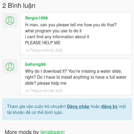
2 Bình luận
Sergio1998
hi man, can you please tell me how you do that?
what program you use to do it
i cant find any information about it
PLEASE HELP ME
14 Tháng mười một, 2022
bahung96
Why do I download it? You're missing a water slide,
right? Do I have to install anything to have a full water
slide? please help me
24 Tháng mười một, 2024
Tham gia vào cuộc trò chuyện!
Đăng nhập
hoặc
đăng ký
một
tài khoản để có thể bình luận.
More mods by
jenabsam
: