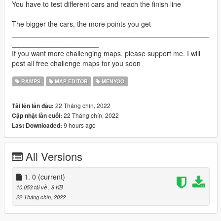
You have to test different cars and reach the finish line
The bigger the cars, the more points you get
__________________________________________________
______________________
If you want more challenging maps, please support me. I will
post all free challenge maps for you soon
RAMPS
MAP EDITOR
MENYOO
22 Tháng chín, 2022
Tải lên lần đầu:
22 Tháng chín, 2022
Cập nhật lần cuối:
9 hours ago
Last Downloaded:
All Versions
1. 0
(current)
10.053 tải về
, 8 KB
22 Tháng chín, 2022