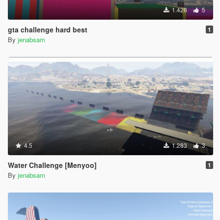
1.426
5
gta challenge hard best
1
By
jenabsam
4.5
1.283
3
Water Challenge [Menyoo]
1
By
jenabsam