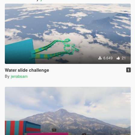
6.649
21
Water slide challenge
1
By
jenabsam