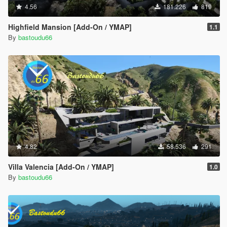
4.56
181.226
819
Highfield Mansion [Add-On / YMAP]
1.1
By
bastoudu66
4.82
58.536
291
Villa Valencia [Add-On / YMAP]
1.0
By
bastoudu66