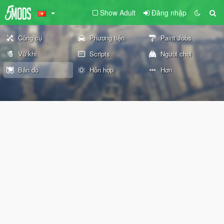
Show Adult
Đăng nhập
Công cụ
Phương tiện
Paint Jobs
Vũ khí
Scripts
Người chơi
Bản đồ
Hỗn hợp
Hơn