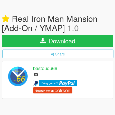
Real Iron Man Mansion
[Add-On / YMAP]
1.0
Download
Share
bastoudu66
Đóng góp với
Support me on