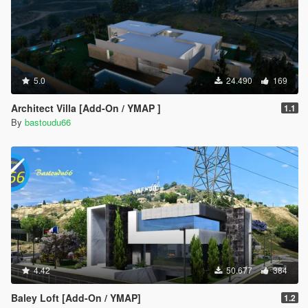
5.0
24.490
169
Architect Villa [Add-On / YMAP ]
1.1
By
bastoudu66
4.42
50.677
384
Baley Loft [Add-On / YMAP]
1.2