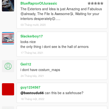
BlueRaptorOfJurassic
The Exteriors and Idea is just Amazing and Fabulous
😍already, The File Is Awesome😘, Waiting for your
interiors desperately😊.....
03 Tháng mười, 2020
Slackerboy17
looks nice
the only thing i dont see is the hall of armors
17 Tháng hai, 2021
Geri12
i dont have costum_maps
24 Tháng bảy, 2021
guy1234567
@bastoudu66
can this be a safehouse?
18 Tháng một, 2022