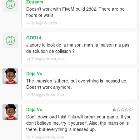
Zeuserx
Doesn't work with FiveM build 2802. There are no
floors or walls
27 Tháng một, 2023
GOD14
J'adore le look de la maison, mais la maison n'a pas
de solution de collision ?
21 Tháng mười một, 2023
Déjà Vu
The mansion is there, but everything is messed up.
Doesn't work anymore.
29 Tháng mười hai, 2023
Déjà Vu
Don't download this! This will break your game. If you
don't believe me, try it yourself. Also, the mansion is
there, but everything is messed up.
29 Tháng mười hai, 2023