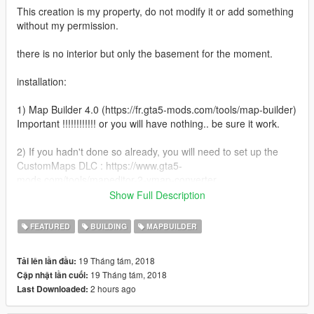
This creation is my property, do not modify it or add something
without my permission.
there is no interior but only the basement for the moment.
installation:
1) Map Builder 4.0 (https://fr.gta5-mods.com/tools/map-builder)
Important !!!!!!!!!!!! or you will have nothing.. be sure it work.
2) If you hadn't done so already, you will need to set up the
CustomMaps DLC : https://www.gta5-
mods.com/tools/mapeditor-2-ymap-converter
Show Full Description
3) All you need to do after that, is drop all files inside
custom_maps.rpf of the following folder (using OpenIV):
FEATURED
BUILDING
MAPBUILDER
\mods\update\x64\dlcpacks\CustomMaps\dlc.rpf\x64\levels\gta
19 Tháng tám, 2018
Tải lên lần đầu:
5\_citye\maps\custom_maps.rpf
19 Tháng tám, 2018
Cập nhật lần cuối:
2 hours ago
Last Downloaded:
A big thanks to SOLLAHOLLA for ymap and Guadmaz for map
editor, both fabulous persons.