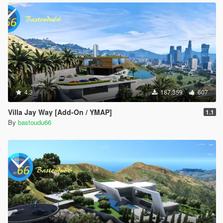
4.3
187.359
607
Villa Jay Way [Add-On / YMAP]
1.1
By
bastoudu66