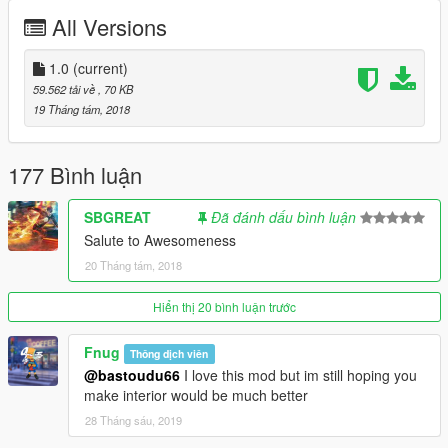
All Versions
Thanks for dowloading, enjoy. If you want more, explode the
like button for my work !! , i try to do my best.
1.0
(current)
i'm french so if you have any questions or answer, french is
59.562 tải về
, 70 KB
beter :D
19 Tháng tám, 2018
177 Bình luận
SBGREAT
Đã đánh dấu bình luận
Salute to Awesomeness
20 Tháng tám, 2018
Hiển thị 20 bình luận trước
Fnug
Thông dịch viên
@bastoudu66
I love this mod but im still hoping you
make interior would be much better
28 Tháng sáu, 2019