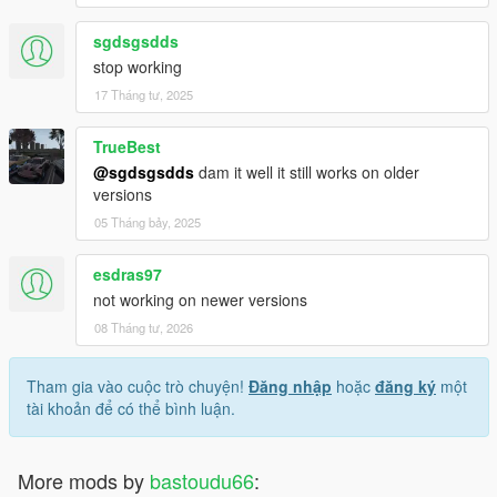
sgdsgsdds
stop working
17 Tháng tư, 2025
TrueBest
@sgdsgsdds
dam it well it still works on older
versions
05 Tháng bảy, 2025
esdras97
not working on newer versions
08 Tháng tư, 2026
Tham gia vào cuộc trò chuyện!
Đăng nhập
hoặc
đăng ký
một
tài khoản để có thể bình luận.
More mods by
bastoudu66
: