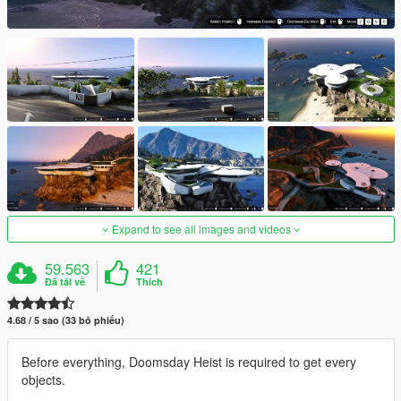
Expand to see all images and videos
59.563
421
Đã tải về
Thích
4.68 / 5 sao (33 bỏ phiếu)
Before everything, Doomsday Heist is required to get every
objects.