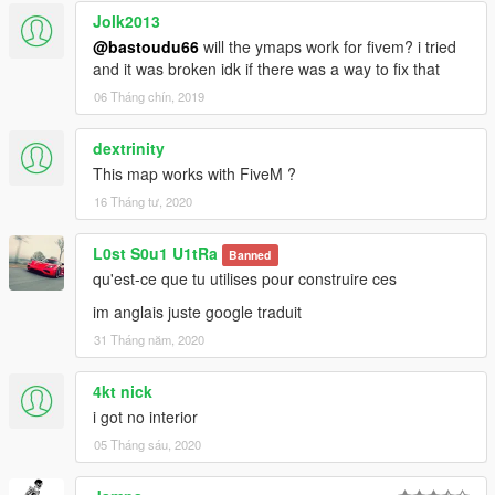
Jolk2013
@bastoudu66
will the ymaps work for fivem? i tried
and it was broken idk if there was a way to fix that
06 Tháng chín, 2019
dextrinity
This map works with FiveM ?
16 Tháng tư, 2020
L0st S0u1 U1tRa
Banned
qu'est-ce que tu utilises pour construire ces
im anglais juste google traduit
31 Tháng năm, 2020
4kt nick
i got no interior
05 Tháng sáu, 2020