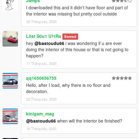
Jamps
I downloaded this and it didn't have floor and part of
the interior was missing but pretty cool outside
05 Tháng sáu, 2020
L0st S0u1 U1tRa
Banned
hey
@bastoudu66
i was wondering if u are ever
doing the interior of this house or that is not going to
happen?
11 Tháng sáu, 2020
qq1650656755
Hello, after I load, why there is no floor and
decoration.
22 Tháng sáu, 2020
kinigam_mag
@bastoudu66
when will the interior be finished?
16 Tháng bảy, 2020