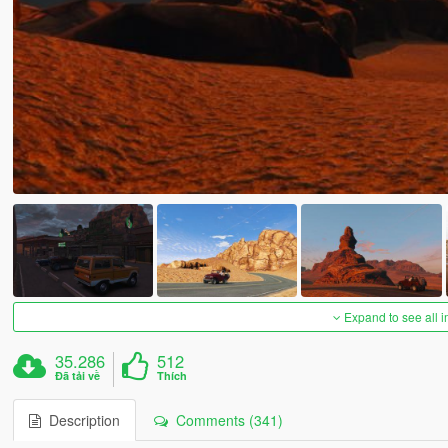
Expand to see all 
35.286
512
Đã tải về
Thích
Description
Comments (341)