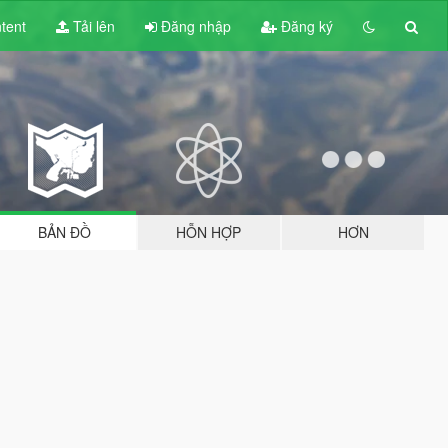
tent
Tải lên
Đăng nhập
Đăng ký
BẢN ĐỒ
HỖN HỢP
HƠN