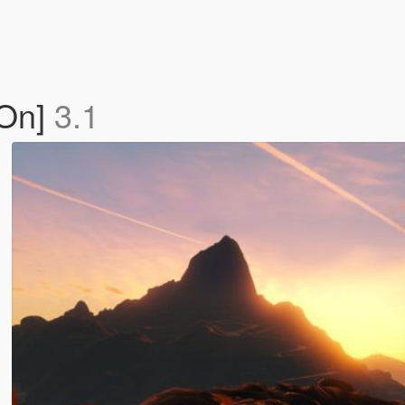
-On]
3.1