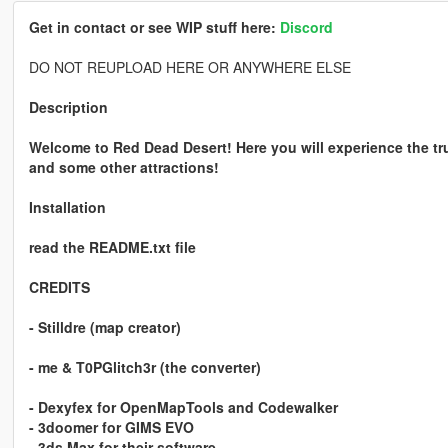
Get in contact or see WIP stuff here:
Discord
DO NOT REUPLOAD HERE OR ANYWHERE ELSE
Description
Welcome to Red Dead Desert! Here you will experience the tru
and some other attractions!
Installation
read the README.txt file
CREDITS
- Stilldre (map creator)
- me & T0PGlitch3r (the converter)
- Dexyfex for OpenMapTools and Codewalker
- 3doomer for GIMS EVO
- 3ds Max for their software