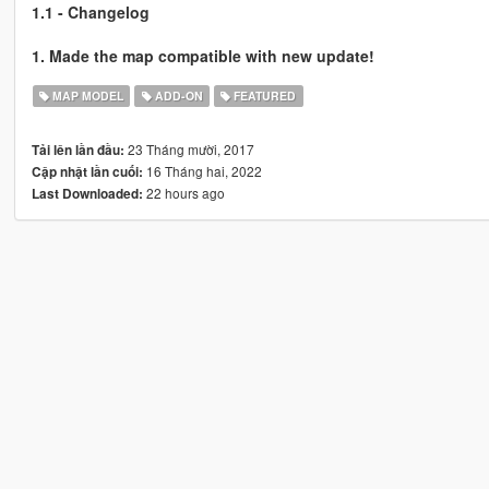
1.1 - Changelog
1. Made the map compatible with new update!
MAP MODEL
ADD-ON
FEATURED
23 Tháng mười, 2017
Tải lên lần đầu:
16 Tháng hai, 2022
Cập nhật lần cuối:
22 hours ago
Last Downloaded: