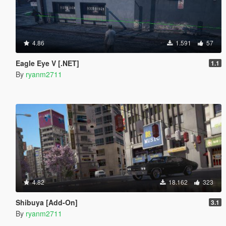
4.86
1.591
57
Eagle Eye V [.NET]
1.1
By
ryanm2711
4.82
18.162
323
Shibuya [Add-On]
3.1
By
ryanm2711