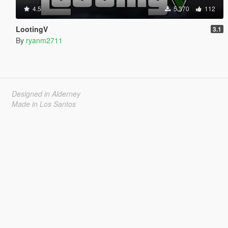
4.5
5.370
112
LootingV
3.1
By
ryanm2711
Designed in Alderney
Made in Los Santos