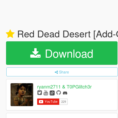
Red Dead Desert [Add
Download
Share
ryanm2711 & T0PGlitch3r