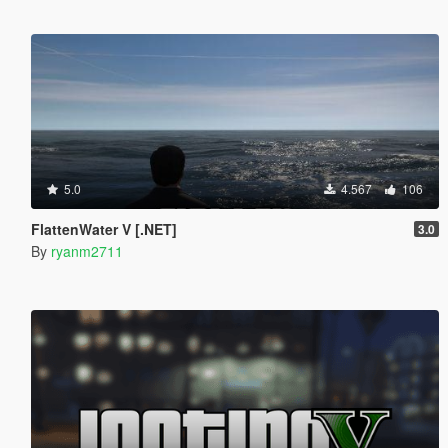
5.0
4.567
106
FlattenWater V [.NET]
3.0
By
ryanm2711