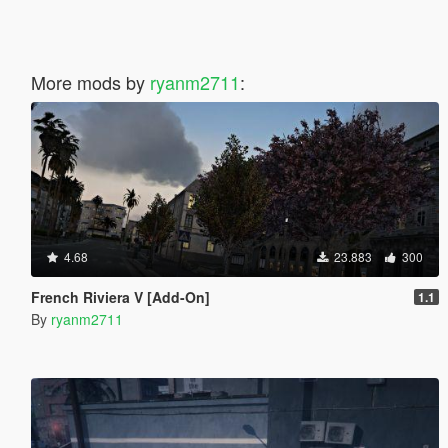
More mods by
ryanm2711
:
4.68
23.883
300
French Riviera V [Add-On]
1.1
By
ryanm2711