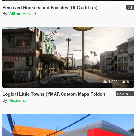
Removed Bunkers and Facilites (DLC add-on)
0.1
By
William Halverd
1.083
8
Logical Little Towns (YMAP/Custom Maps Folder)
Paleto Bay (Legacy)
By
Mazioman