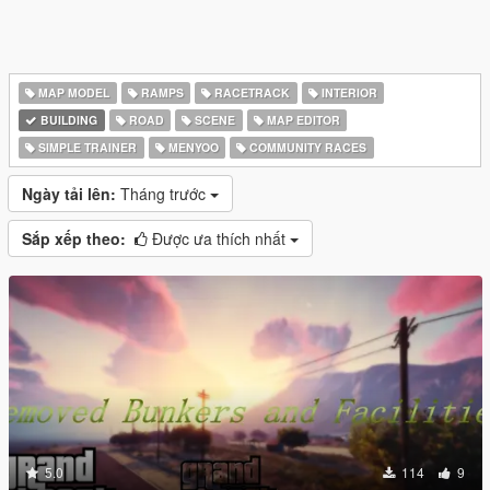
MAP MODEL
RAMPS
RACETRACK
INTERIOR
BUILDING
ROAD
SCENE
MAP EDITOR
SIMPLE TRAINER
MENYOO
COMMUNITY RACES
Ngày tải lên:
Tháng trước
Sắp xếp theo:
Được ưa thích nhất
5.0
114
9