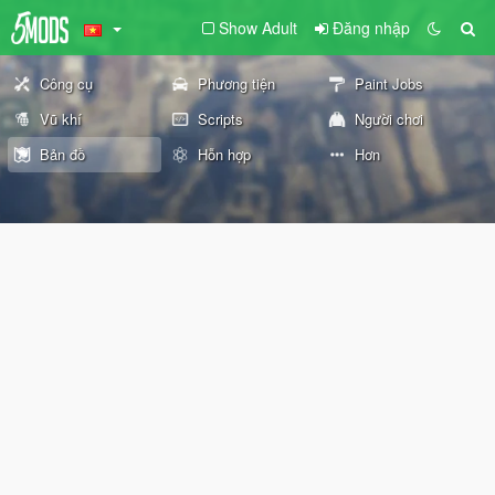
Show Adult
Đăng nhập
Công cụ
Phương tiện
Paint Jobs
Vũ khí
Scripts
Người chơi
Bản đồ
Hỗn hợp
Hơn