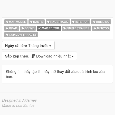
MAP MODEL
RAMPS
RACETRACK
INTERIOR
BUILDING
ROAD
SCENE
MAP EDITOR
SIMPLE TRAINER
MENYOO
COMMUNITY RACES
Ngày tải lên:
Tháng trước
Sắp xếp theo:
Download nhiều nhất
Không tìm thấy tập tin, hãy thử thay đổi các quá trình lọc của
bạn.
Designed in Alderney
Made in Los Santos