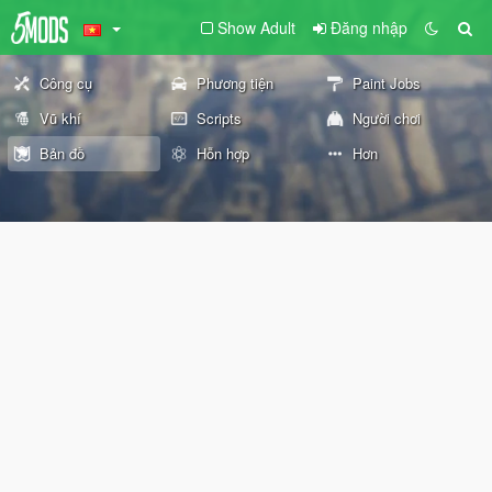
Show Adult
Đăng nhập
Công cụ
Phương tiện
Paint Jobs
Vũ khí
Scripts
Người chơi
Bản đồ
Hỗn hợp
Hơn