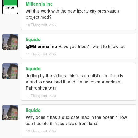
Millennia Inc
will this work with the new liberty city presivation
project mod?
10 Tháng một, 2025
liquido
@Millennia Inc
Have you tried? I want to know too
11 Tháng một, 2025
liquido
Juding by the videos, this is so realistic I'm literally
afraid to download it..and I'm not even American.
Fahrenheit 9/11
11 Tháng một, 2025
liquido
Why does it has a duplicate map in the ocean? How
can I delete it it's so visible from land
12 Tháng một, 2025