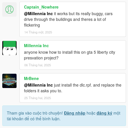
Captain_Nowhere
@Millennia Inc
it works but its really buggy, cars
drive through the buildings and theres a lot of
flickering
14 Tháng một, 2025
Millennia Inc
anyone know how to install this on gta 5 liberty city
presvation project?
06 Tháng hai, 2025
MrBene
@Millennia Inc
just install the dlc.rpf. and replace the
folders it asks you to.
25 Tháng hai, 2025
Tham gia vào cuộc trò chuyện!
Đăng nhập
hoặc
đăng ký
một
tài khoản để có thể bình luận.