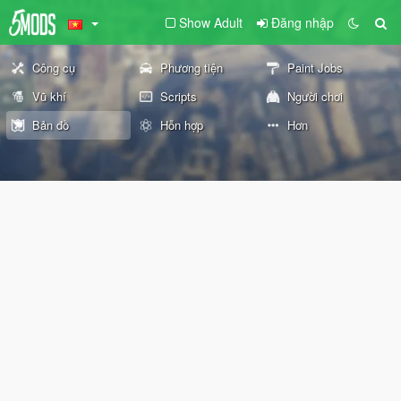
Show Adult
Đăng nhập
Công cụ
Phương tiện
Paint Jobs
Vũ khí
Scripts
Người chơi
Bản đồ
Hỗn hợp
Hơn