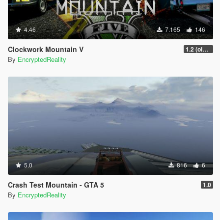
4.46
7.165
146
Clockwork Mountain V
1.2 (oi3 edition)
By
EncryptedReality
5.0
816
6
Crash Test Mountain - GTA 5
1.0
By
EncryptedReality