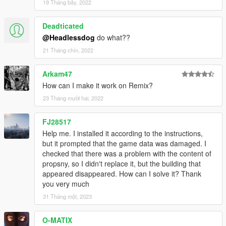
19 Tháng bảy, 2022
Deadticated
@Headlessdog
do what??
21 Tháng chín, 2022
Arkam47
How can I make it work on Remix?
23 Tháng mười hai, 2022
FJ28517
Help me. I installed it according to the instructions,
but it prompted that the game data was damaged. I
checked that there was a problem with the content of
propsny, so I didn't replace it, but the building that
appeared disappeared. How can I solve it? Thank
you very much
31 Tháng một, 2023
O-MATIX