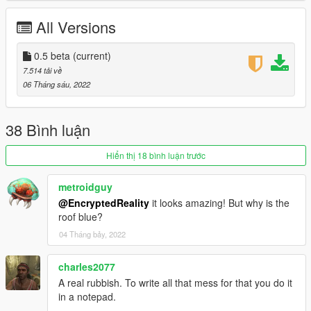
All Versions
0.5 beta
(current)
7.514 tải về
06 Tháng sáu, 2022
38 Bình luận
Hiển thị 18 bình luận trước
metroidguy
@EncryptedReality
it looks amazing! But why is the
roof blue?
04 Tháng bảy, 2022
charles2077
A real rubbish. To write all that mess for that you do it
in a notepad.