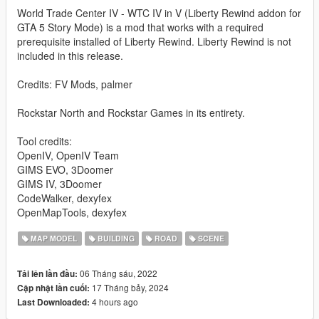
World Trade Center IV - WTC IV in V (Liberty Rewind addon for
GTA 5 Story Mode) is a mod that works with a required
prerequisite installed of Liberty Rewind. Liberty Rewind is not
included in this release.
Credits: FV Mods, palmer
Rockstar North and Rockstar Games in its entirety.
Tool credits:
OpenIV, OpenIV Team
GIMS EVO, 3Doomer
GIMS IV, 3Doomer
CodeWalker, dexyfex
OpenMapTools, dexyfex
MAP MODEL
BUILDING
ROAD
SCENE
06 Tháng sáu, 2022
Tải lên lần đầu:
17 Tháng bảy, 2024
Cập nhật lần cuối:
4 hours ago
Last Downloaded: