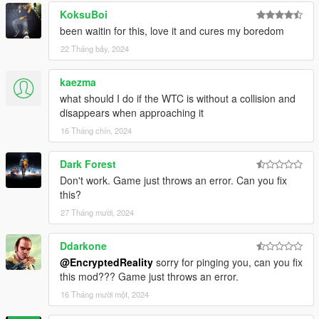
KoksuBoi
been waitin for this, love it and cures my boredom
22 Tháng bảy, 2024
kaezma
what should I do if the WTC is without a collision and
disappears when approaching it
16 Tháng chín, 2024
Dark Forest
Don't work. Game just throws an error. Can you fix
this?
27 Tháng mười, 2024
Ddarkone
@EncryptedReality
sorry for pinging you, can you fix
this mod??? Game just throws an error.
16 Tháng mười một, 2024