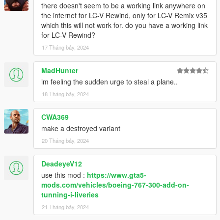
there doesn't seem to be a working link anywhere on
the internet for LC-V Rewind, only for LC-V Remix v35
which this will not work for. do you have a working link
for LC-V Rewind?
17 Tháng bảy, 2024
MadHunter
im feeling the sudden urge to steal a plane..
18 Tháng bảy, 2024
CWA369
make a destroyed variant
20 Tháng bảy, 2024
DeadeyeV12
use this mod :
https://www.gta5-
mods.com/vehicles/boeing-767-300-add-on-
tunning-i-liveries
21 Tháng bảy, 2024