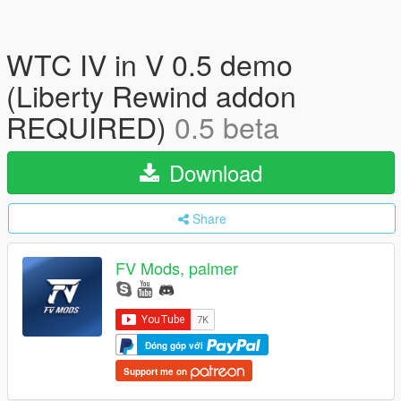
WTC IV in V 0.5 demo
(Liberty Rewind addon
REQUIRED)
0.5 beta
Download
Share
FV Mods, palmer
Đóng góp với
Support me on