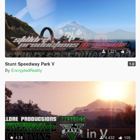
1.321
26
Stunt Speedway Park V
1.0
By
EncryptedReality
4.18
4.432
105