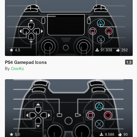
4.5
91.938
262
PS4 Gamepad Icons
1.3
By
CronKz
5.0
9.586
90