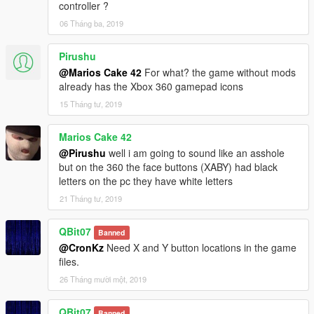
controller ?
06 Tháng ba, 2019
Pirushu
@Marios Cake 42
For what? the game without mods
already has the Xbox 360 gamepad icons
15 Tháng tư, 2019
Marios Cake 42
@Pirushu
well i am going to sound like an asshole
but on the 360 the face buttons (XABY) had black
letters on the pc they have white letters
21 Tháng tư, 2019
QBit07
Banned
@CronKz
Need X and Y button locations in the game
files.
26 Tháng mười một, 2019
QBit07
Banned