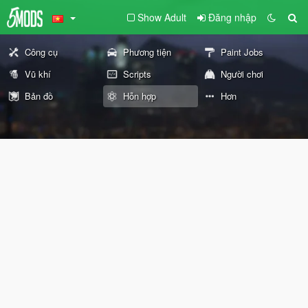
Show Adult
Đăng nhập
Công cụ
Phương tiện
Paint Jobs
Vũ khí
Scripts
Người chơi
Bản đồ
Hỗn hợp
Hơn