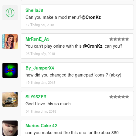
SheilaJ8
Can you make a mod menu?
@CronKz
17 Tháng hai, 2018
MrRenE_A5
You can't play online with this
@CronKz
, can you?
25 Tháng bảy, 2018
By_JumperX4
how did you changed the gamepad icons ? (abxy)
19 Tháng tám, 2018
SLY95ZER
God I love this so much
04 Tháng chín, 2018
Marios Cake 42
can you make mod like this one for the xbox 360