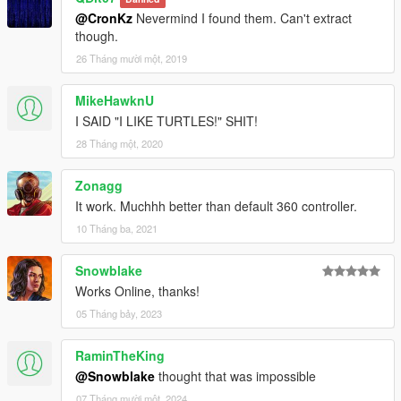
@CronKz
Nevermind I found them. Can't extract
though.
26 Tháng mười một, 2019
MikeHawknU
I SAID "I LIKE TURTLES!" SHIT!
28 Tháng một, 2020
Zonagg
It work. Muchhh better than default 360 controller.
10 Tháng ba, 2021
Snowblake
Works Online, thanks!
05 Tháng bảy, 2023
RaminTheKing
@Snowblake
thought that was impossible
07 Tháng mười một, 2024