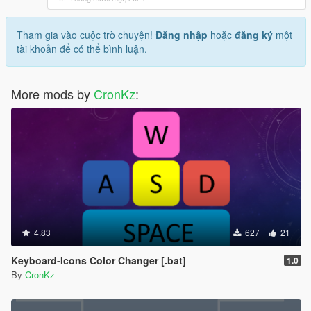
Tham gia vào cuộc trò chuyện!
Đăng nhập
hoặc
đăng ký
một
tài khoản để có thể bình luận.
More mods by
CronKz
:
4.83
627
21
Keyboard-Icons Color Changer [.bat]
1.0
By
CronKz