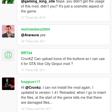
@gaming_king_olle
Nope, you didn't get the usage
figs_pc.gfx"
of this mod, didn't you? It's just a cosmetic aspect of
In some cases this is needed. But then it should work :)
the game.
07 Tháng bảy, 2016
mohmedans2004
@Araraura
yes
02 Tháng một, 2017
RRT94
CronKZ Can upload icons of the buttons so I can use
it for GTA Vice City Ginput mod ?
17 Tháng một, 2017
hoppus117
Hi
@Cronkz
, I can not install the mod again, I
updated to version 1.41 Reloaded, when I go to insert
the files, at the start of the game tells me that there
are damaged files...
10 Tháng mười hai, 2017