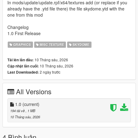
In mods/update/update.rpf/x64/textures add (or replace if you
already have the .ytd file there) the file skydome.ytd with the
one from this mod
Changelog
1.0 First Release
GRAPHICS
MISC TEXTURE
SKYDOME
10 Tháng sáu, 2026
Tải lên lần đầu:
10 Tháng sáu, 2026
Cập nhật lần cuối:
2 ngày trước
Last Downloaded:
All Versions
1.0
(current)
194 tải về
, 1 MB
10 Tháng sáu, 2026
4 Bình luận