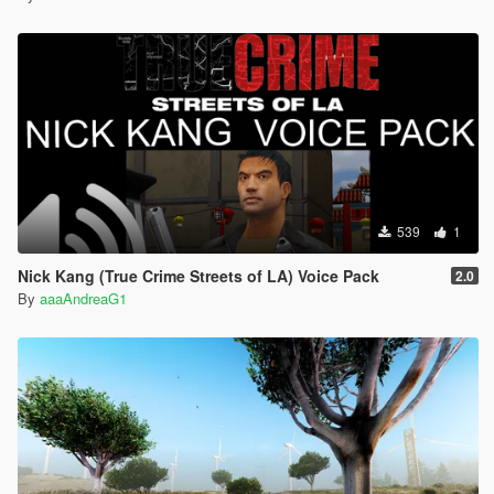
539
1
Nick Kang (True Crime Streets of LA) Voice Pack
2.0
By
aaaAndreaG1