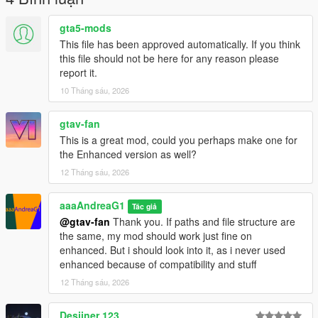
gta5-mods
This file has been approved automatically. If you think
this file should not be here for any reason please
report it.
10 Tháng sáu, 2026
gtav-fan
This is a great mod, could you perhaps make one for
the Enhanced version as well?
12 Tháng sáu, 2026
aaaAndreaG1
Tác giả
@gtav-fan
Thank you. If paths and file structure are
the same, my mod should work just fine on
enhanced. But i should look into it, as i never used
enhanced because of compatibility and stuff
12 Tháng sáu, 2026
Desiiner 123