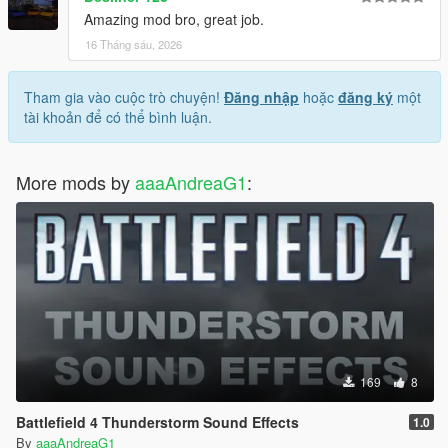
Amazing mod bro, great job.
16 Tháng sáu, 2026
Tham gia vào cuộc trò chuyện!
Đăng nhập
hoặc
đăng ký
một
tài khoản để có thể bình luận.
More mods by
aaaAndreaG1
:
169
8
Battlefield 4 Thunderstorm Sound Effects
1.0
By
aaaAndreaG1