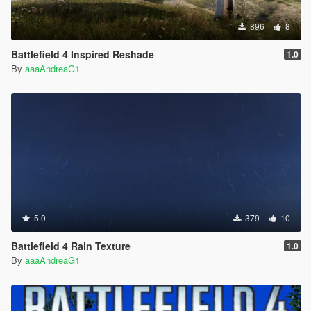
896
8
Battlefield 4 Inspired Reshade
1.0
By
aaaAndreaG1
5.0
379
10
Battlefield 4 Rain Texture
1.0
By
aaaAndreaG1