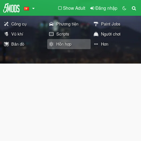
Show Adult
Đăng nhập
Công cụ
Phương tiện
Paint Jobs
Vũ khí
Scripts
Người chơi
Bản đồ
Hỗn hợp
Hơn