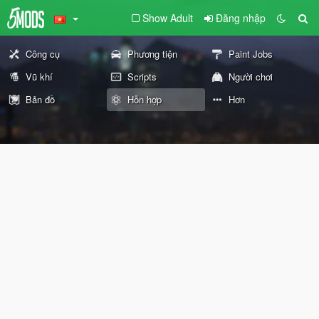
Show Adult
Đăng nhập
Công cụ
Phương tiện
Paint Jobs
Vũ khí
Scripts
Người chơi
Bản đồ
Hỗn hợp
Hơn