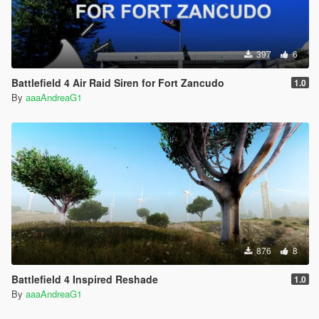
397
6
Battlefield 4 Air Raid Siren for Fort Zancudo
1.0
By
aaaAndreaG1
876
8
Battlefield 4 Inspired Reshade
1.0
By
aaaAndreaG1