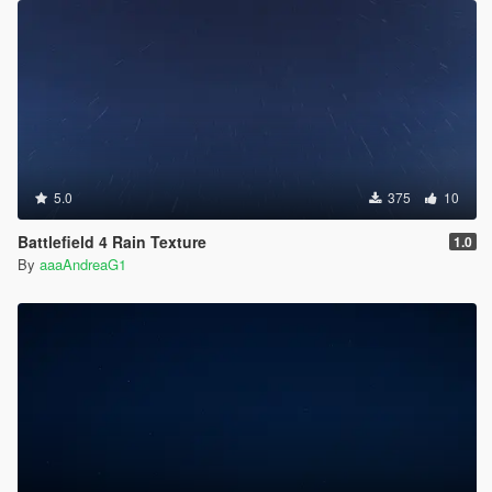
5.0
375
10
Battlefield 4 Rain Texture
1.0
By
aaaAndreaG1