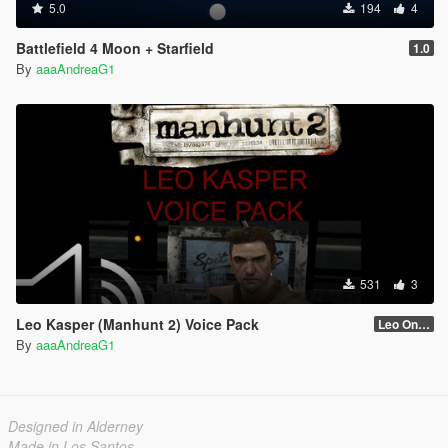
5.0
194
4
Battlefield 4 Moon + Starfield
1.0
By
aaaAndreaG1
531
3
Leo Kasper (Manhunt 2) Voice Pack
Leo Only Quotes
By
aaaAndreaG1
Designed in Alderney
Made in Los Santos