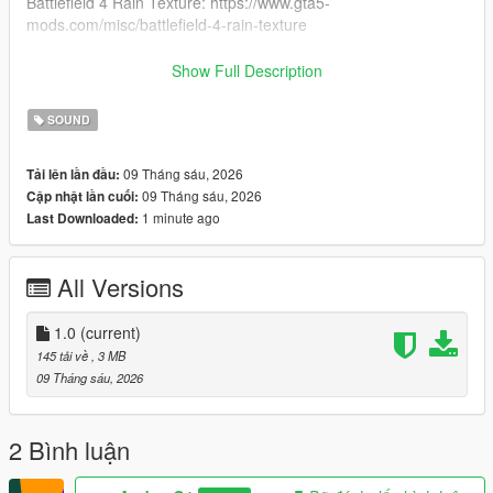
Battlefield 4 Rain Texture: https://www.gta5-
mods.com/misc/battlefield-4-rain-texture
Changelog
Show Full Description
1.0 First Release
SOUND
09 Tháng sáu, 2026
Tải lên lần đầu:
09 Tháng sáu, 2026
Cập nhật lần cuối:
1 minute ago
Last Downloaded:
All Versions
1.0
(current)
145 tải về
, 3 MB
09 Tháng sáu, 2026
2 Bình luận