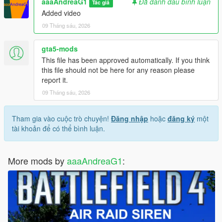
aaaAndreaG1
Đã đánh dấu bình luận
Tác giả
Added video
09 Tháng sáu, 2026
gta5-mods
This file has been approved automatically. If you think
this file should not be here for any reason please
report it.
09 Tháng sáu, 2026
Tham gia vào cuộc trò chuyện!
Đăng nhập
hoặc
đăng ký
một
tài khoản để có thể bình luận.
More mods by
aaaAndreaG1
: