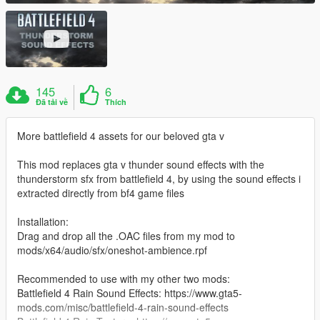
145
6
Đã tải về
Thích
More battlefield 4 assets for our beloved gta v
This mod replaces gta v thunder sound effects with the
thunderstorm sfx from battlefield 4, by using the sound effects i
extracted directly from bf4 game files
Installation:
Drag and drop all the .OAC files from my mod to
mods/x64/audio/sfx/oneshot-ambience.rpf
Recommended to use with my other two mods:
Battlefield 4 Rain Sound Effects: https://www.gta5-
mods.com/misc/battlefield-4-rain-sound-effects