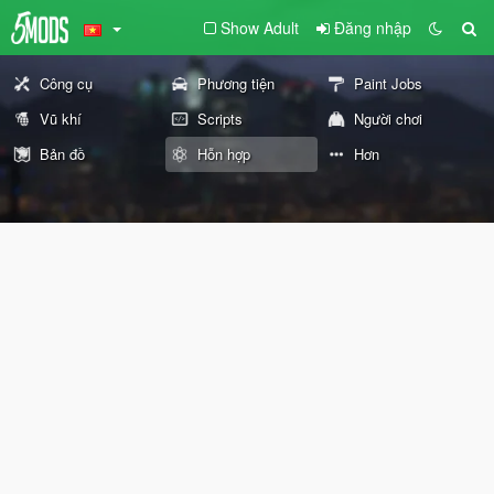
Show Adult
Đăng nhập
Công cụ
Phương tiện
Paint Jobs
Vũ khí
Scripts
Người chơi
Bản đồ
Hỗn hợp
Hơn