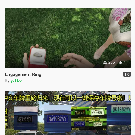
255
4
Engagement Ring
1.0
By
yzhlzz