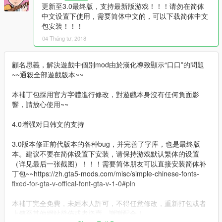
更新至3.0最终版，支持最新版游戏！！！请勿在简体
中文设置下使用，需要简体中文的，可以下载简体中文
包安装！！！
04 Tháng tư, 2018
顧名思義，解決遊戲中個別mod由於漢化導致顯示“口口”的問題
~~通殺全部遊戲版本~~
本補丁包採用官方字體進行修改，對遊戲本身沒有任何負面影
響，請放心使用~~
4.0增强对日韩文的支持
3.0版本修正前代版本的各种bug，并完善了字库，也是最终版
本。建议不要在简体设置下安装，请保持游戏默认繁体的设置
（详见最后一张截图）！！！需要简体朋友可以直接安装简体补
丁包~~https://zh.gta5-mods.com/misc/simple-chinese-fonts-
fixed-for-gta-v-offical-font-gta-v-1-0#pin
本補丁完全免費，未經本人許可，不得任意修改，重新打包或者
上傳至其他網站發佈或者盜賣，謝謝配合！