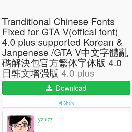
Tranditional Chinese Fonts
Fixed for GTA V(offical font)
4.0 plus supported Korean &
Janpenese /GTA V中文字體亂
碼解決包官方繁体字体版 4.0
日韩文增强版
4.0 plus
Download
Share
yzhlzz