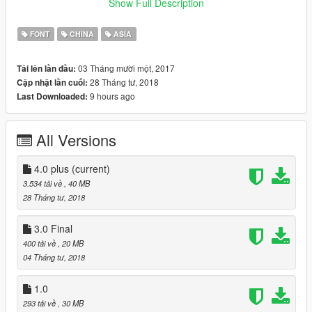
Show Full Description
【遊俠首發！！！】使用過程中有任何疑問，請登錄遊俠論壇發
帖詢問！
FONT
CHINA
ASIA
論壇地址 http://game.ali213.net/forum-1049-1.html
03 Tháng mười một, 2017
Tải lên lần đầu:
28 Tháng tư, 2018
Cập nhật lần cuối:
As the name suggests,it's to solve the problem what the game
9 hours ago
Last Downloaded:
in Chinese to display "口口" somtimes ~ ~it can fix all game
versions ~ ~!There are offical fonts in this package, don't worry
that it without any bad impact to the game.
All Versions
*4.0：supported Korean & Janpenese
4.0 plus
(current)
* v3.0: fixed some bugs for v1.0! Note：must be to keep the
3.534 tải về
, 40 MB
game‘s language in Tranditional Chinese（please check the
28 Tháng tư, 2018
last one screenshot）!
3.0 Final
This patch is free, without my permission, shall not be
400 tải về
, 20 MB
arbitrarily modified, repackaged or uploaded to other websites
04 Tháng tư, 2018
or selling, thank you for your cooperation!
1.0
If you have any suggests or problems，post in 》》》
293 tải về
, 30 MB
http://game.ali213.net/forum-1049-1.html 《《《please.