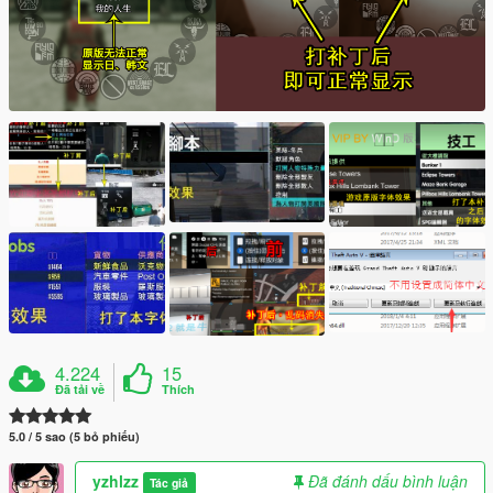
4.224
15
Đã tải về
Thích
5.0 / 5 sao (5 bỏ phiếu)
yzhlzz
Đã đánh dấu bình luận
Tác giả