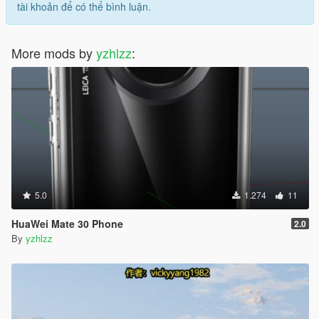
tài khoản để có thể bình luận.
More mods by
yzhlzz
:
5.0
1.274
11
HuaWei Mate 30 Phone
2.0
By
yzhlzz