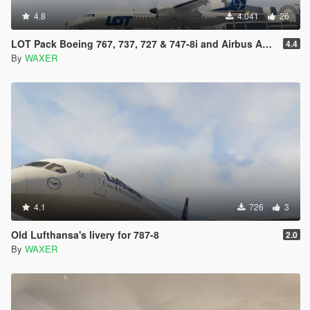
4.8
4.041
26
LOT Pack Boeing 767, 737, 727 & 747-8i and Airbus A380, A330 and Q400
4.4
By
WAXER
4.1
726
3
Old Lufthansa's livery for 787-8
2.0
By
WAXER