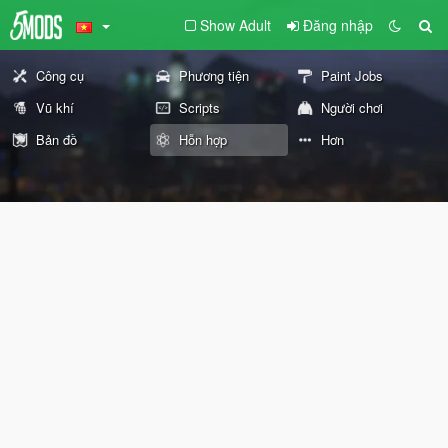
Show Adult
Đăng nhập
Công cụ
Phương tiện
Paint Jobs
Vũ khí
Scripts
Người chơi
Bản đồ
Hỗn hợp
Hơn