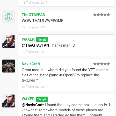
18 Tháng sáu, 2017
TheGTAVFAN
WOW THATS AWESOME !
19 Tháng sáu, 2017
WAXER
Tác giả
@TheGTAVFAN
Thanks man :D
19 Tháng sáu, 2017
NavisCraft
Great mod, but where did you found the YFT models
files of the static plane in OpenIV to replace the
textures ?
20 Tháng sáu, 2017
WAXER
Tác giả
@NavisCraft
I found them by search box in open IV. I
knew that somewhere models of these planes are.
I found them and I started editing them. I brought