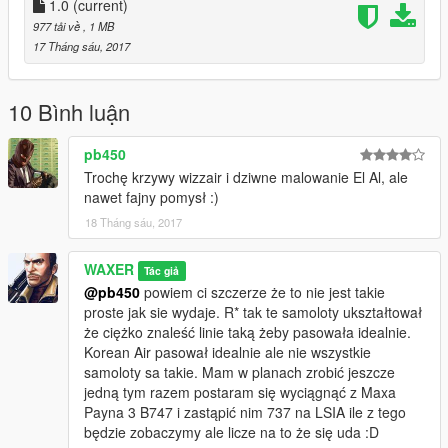
1.0
(current)
977 tải về
, 1 MB
17 Tháng sáu, 2017
10 Bình luận
pb450
Trochę krzywy wizzair i dziwne malowanie El Al, ale
nawet fajny pomysł :)
18 Tháng sáu, 2017
WAXER
Tác giả
@pb450
powiem ci szczerze że to nie jest takie
proste jak sie wydaje. R* tak te samoloty ukształtował
że ciężko znaleść linie taką żeby pasowała idealnie.
Korean Air pasował idealnie ale nie wszystkie
samoloty sa takie. Mam w planach zrobić jeszcze
jedną tym razem postaram się wyciągnąć z Maxa
Payna 3 B747 i zastąpić nim 737 na LSIA ile z tego
będzie zobaczymy ale licze na to że się uda :D