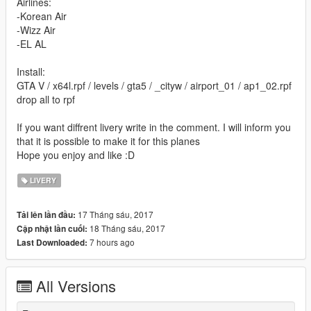
Airlines:
-Korean Air
-Wizz Air
-EL AL
Install:
GTA V / x64l.rpf / levels / gta5 / _cityw / airport_01 / ap1_02.rpf
drop all to rpf
If you want diffrent livery write in the comment. I will inform you
that it is possible to make it for this planes
Hope you enjoy and like :D
LIVERY
17 Tháng sáu, 2017
Tải lên lần đầu:
18 Tháng sáu, 2017
Cập nhật lần cuối:
7 hours ago
Last Downloaded:
All Versions