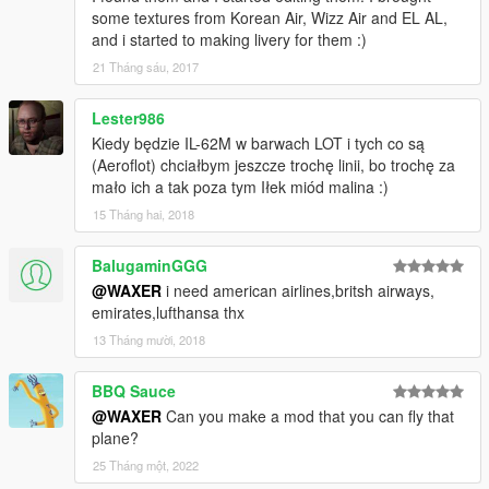
some textures from Korean Air, Wizz Air and EL AL,
and i started to making livery for them :)
21 Tháng sáu, 2017
Lester986
Kiedy będzie IL-62M w barwach LOT i tych co są
(Aeroflot) chciałbym jeszcze trochę linii, bo trochę za
mało ich a tak poza tym Iłek miód malina :)
15 Tháng hai, 2018
BalugaminGGG
@WAXER
i need american airlines,britsh airways,
emirates,lufthansa thx
13 Tháng mười, 2018
BBQ Sauce
@WAXER
Can you make a mod that you can fly that
plane?
25 Tháng một, 2022