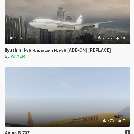
4.86
2.025
19
ilyushin il-86 Ильюшин Ил-86 [ADD-ON] [REPLACE]
By
WAXER
473
7
Adios B-737
1