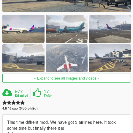
Expand to see all images and videos
977
17
Đã tải về
Thích
4.8 / 5 sao (5 bỏ phiếu)
This time diffrent mod. We have got 3 airlines here. It took
some time but finally there it is