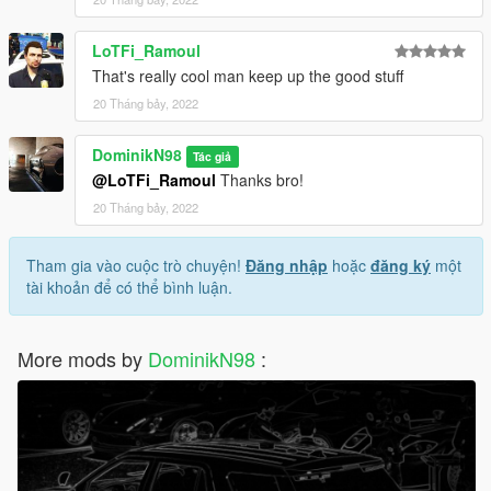
LoTFi_Ramoul
That's really cool man keep up the good stuff
20 Tháng bảy, 2022
DominikN98
Tác giả
@LoTFi_Ramoul
Thanks bro!
20 Tháng bảy, 2022
Tham gia vào cuộc trò chuyện!
Đăng nhập
hoặc
đăng ký
một
tài khoản để có thể bình luận.
More mods by
DominikN98
: