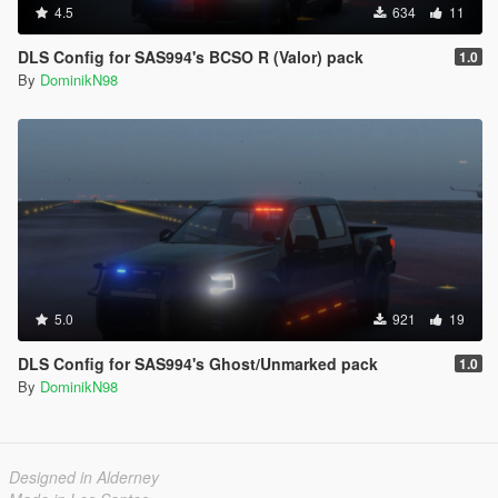
4.5
634
11
DLS Config for SAS994's BCSO R (Valor) pack
1.0
By
DominikN98
5.0
921
19
DLS Config for SAS994's Ghost/Unmarked pack
1.0
By
DominikN98
Designed in Alderney