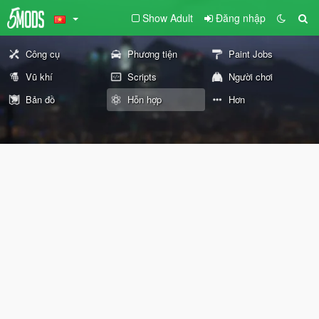
Show Adult
Đăng nhập
Công cụ
Phương tiện
Paint Jobs
Vũ khí
Scripts
Người chơi
Bản đồ
Hỗn hợp
Hơn