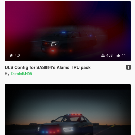
4.0
458
11
DLS Config for SAS994's Alamo TRU pack
1
By
DominikN98