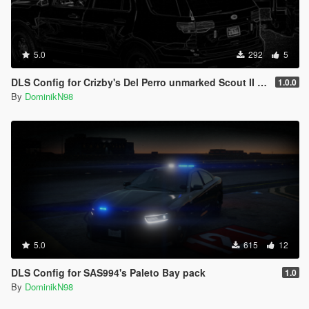
5.0
292
5
DLS Config for Crizby's Del Perro unmarked Scout II 1.0.0
1.0.0
By
DominikN98
5.0
615
12
DLS Config for SAS994's Paleto Bay pack
1.0
By
DominikN98