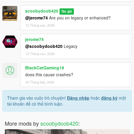
scoobydoob420
Tác giả
@jerome74
Are you on legacy or enhanced?
12 Tháng sáu, 2026
jerome74
@scoobydoob420
Legacy
12 Tháng sáu, 2026
BlackCatGaming19
does this cause crashes?
20 Tháng bảy, 2026
Tham gia vào cuộc trò chuyện!
Đăng nhập
hoặc
đăng ký
một
tài khoản để có thể bình luận.
More mods by
scoobydoob420
: