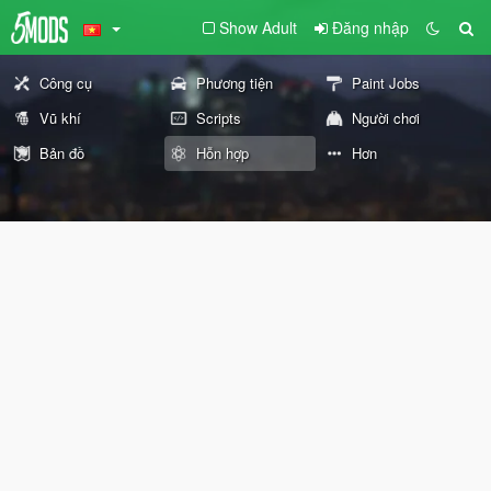
Show Adult
Đăng nhập
Công cụ
Phương tiện
Paint Jobs
Vũ khí
Scripts
Người chơi
Bản đồ
Hỗn hợp
Hơn