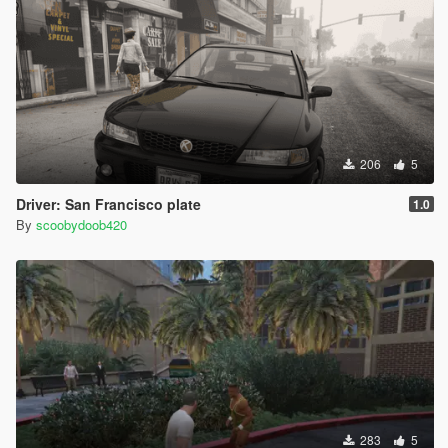
206
5
Driver: San Francisco plate
1.0
By
scoobydoob420
283
5