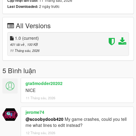
11 Tháng sáu, 2026
Cập nhật lần cuối:
2 ngày trước
Last Downloaded:
All Versions
1.0
(current)
401 tải về
, 100 KB
11 Tháng sáu, 2026
5 Bình luận
gta5modder20202
NICE
11 Tháng sáu, 2026
jerome74
@scoobydoob420
My game crashes, could you tell
me what lines to edit instead?
12 Tháng sáu, 2026