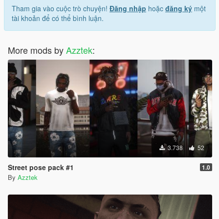
Tham gia vào cuộc trò chuyện!
Đăng nhập
hoặc
đăng ký
một
tài khoản để có thể bình luận.
More mods by
Azztek
:
3.738
52
Street pose pack #1
1.0
By
Azztek