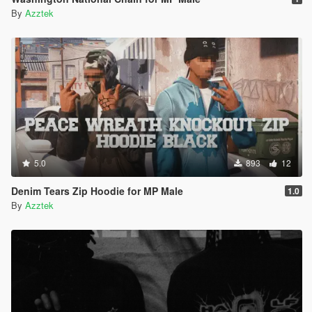
By
Azztek
5.0
893
12
Denim Tears Zip Hoodie for MP Male
1.0
By
Azztek