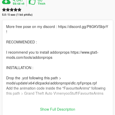
Đã tải về
Thích
5.0 / 5 sao (1 bỏ phiếu)
More free pose on my discord : https://discord.gg/P8GKVSbjvY
!
RECOMMENDED :
I recommend you to install addonprops https://www.gta5-
mods.com/tools/addonprops
INSTALLATION :
Drop the .ycd following this path >
mods\update\x64\dlcpacks\addonprops\dlc.rpf\props.rpf
Add the animation code inside the "FavouriteAnims" following
this path > Grand Theft Auto V\menyooStuff\FavouriteAnims
Show Full Description