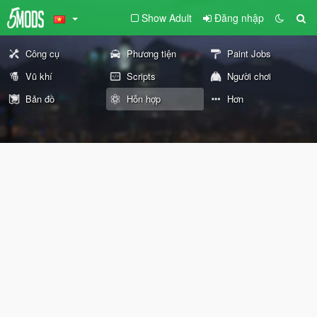
Show Adult
Đăng nhập
Công cụ
Phương tiện
Paint Jobs
Vũ khí
Scripts
Người chơi
Bản đồ
Hỗn hợp
Hơn