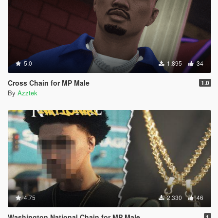
5.0
1.895
34
Cross Chain for MP Male
1.0
By
Azztek
4.75
2.330
46
Washington National Chain for MP Male
1