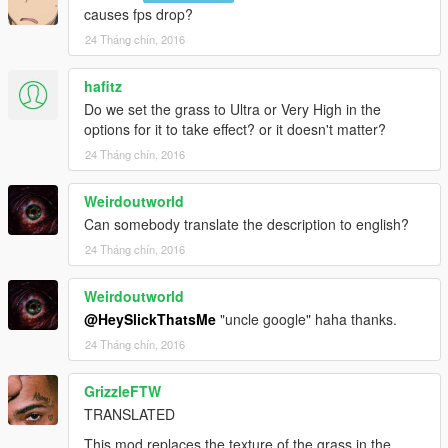
causes fps drop?
24 Tháng chín, 2016
hafitz
Do we set the grass to Ultra or Very High in the
options for it to take effect? or it doesn't matter?
24 Tháng chín, 2016
Weirdoutworld
Can somebody translate the description to english?
24 Tháng chín, 2016
Weirdoutworld
@HeySlickThatsMe
"uncle google" haha thanks.
24 Tháng chín, 2016
GrizzleFTW
TRANSLATED
This mod replaces the texture of the grass in the