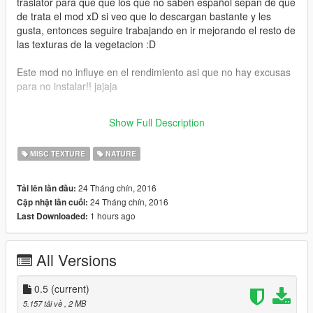
traslator para que que los que no saben español sepan de que
de trata el mod xD si veo que lo descargan bastante y les
gusta, entonces seguire trabajando en ir mejorando el resto de
las texturas de la vegetacion :D
Este mod no influye en el rendimiento asi que no hay excusas
para no instalar!! jajaja
Installation:
Show Full Description
You can find the installation instructions in the Readme!
MISC TEXTURE
NATURE
24 Tháng chín, 2016
Tải lên lần đầu:
24 Tháng chín, 2016
Cập nhật lần cuối:
1 hours ago
Last Downloaded:
All Versions
0.5
(current)
5.157 tải về
, 2 MB