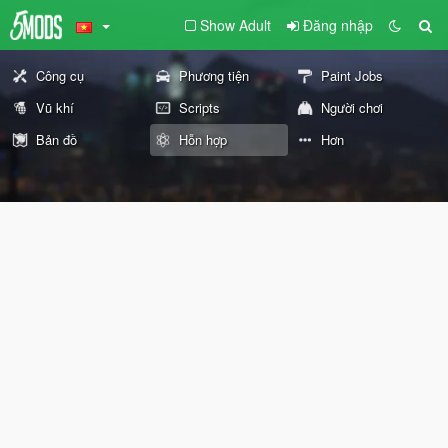
Show Adult
Đăng nhập
Công cụ
Phương tiện
Paint Jobs
Vũ khí
Scripts
Người chơi
Bản đồ
Hỗn hợp
Hơn