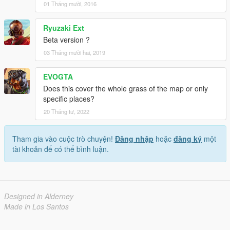
01 Tháng mười, 2016
Ryuzaki Ext
Beta version ?
03 Tháng mười hai, 2019
EVOGTA
Does this cover the whole grass of the map or only
specific places?
20 Tháng tư, 2022
Tham gia vào cuộc trò chuyện!
Đăng nhập
hoặc
đăng ký
một
tài khoản để có thể bình luận.
Designed in Alderney
Made in Los Santos