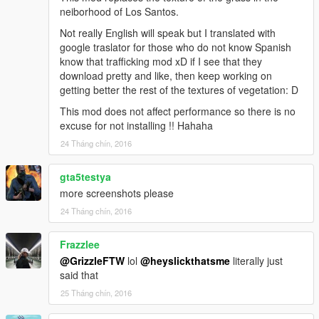
neiborhood of Los Santos.
Not really English will speak but I translated with
google traslator for those who do not know Spanish
know that trafficking mod xD if I see that they
download pretty and like, then keep working on
getting better the rest of the textures of vegetation: D
This mod does not affect performance so there is no
excuse for not installing !! Hahaha
24 Tháng chín, 2016
gta5testya
more screenshots please
24 Tháng chín, 2016
Frazzlee
@GrizzleFTW
lol
@heyslickthatsme
literally just
said that
25 Tháng chín, 2016