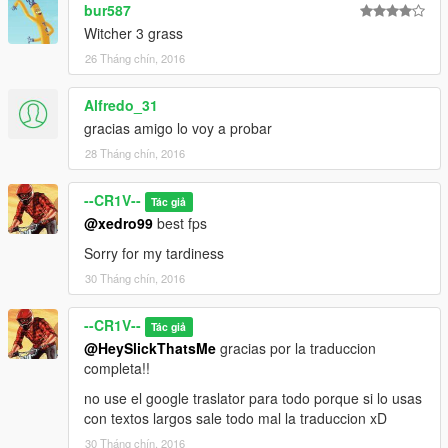
bur587
Witcher 3 grass
26 Tháng chín, 2016
Alfredo_31
gracias amigo lo voy a probar
28 Tháng chín, 2016
--CR1V--
Tác giả
@xedro99
best fps
Sorry for my tardiness
30 Tháng chín, 2016
--CR1V--
Tác giả
@HeySlickThatsMe
gracias por la traduccion
completa!!
no use el google traslator para todo porque si lo usas
con textos largos sale todo mal la traduccion xD
30 Tháng chín, 2016