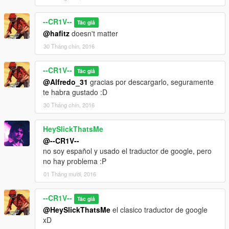
--CR1V--
Tác giả
@hafitz
doesn't matter
30 Tháng chín, 2016
--CR1V--
Tác giả
@Alfredo_31
gracias por descargarlo, seguramente
te habra gustado :D
30 Tháng chín, 2016
HeySlickThatsMe
@--CR1V--
no soy español y usado el traductor de google, pero
no hay problema :P
01 Tháng mười, 2016
--CR1V--
Tác giả
@HeySlickThatsMe
el clasico traductor de google
xD