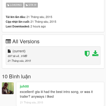
LOADING
GTA III
21 Tháng sáu, 2015
Tải lên lần đầu:
21 Tháng sáu, 2015
Cập nhật lần cuối:
2 hours ago
Last Downloaded:
All Versions
(current)
697 tải về
, 9 MB
21 Tháng sáu, 2015
10 Bình luận
juh00
excellent! gta iii had the best intro song, or was it
trailer? anyways i liked
21 Tháng sáu, 2015