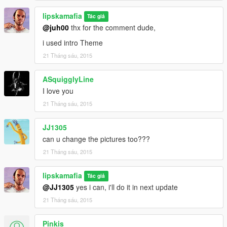
lipskamafia
Tác giả
@juh00
thx for the comment dude,
i used intro Theme
21 Tháng sáu, 2015
ASquigglyLine
I love you
21 Tháng sáu, 2015
JJ1305
can u change the pictures too???
21 Tháng sáu, 2015
lipskamafia
Tác giả
@JJ1305
yes i can, i'll do it in next update
21 Tháng sáu, 2015
Pinkis