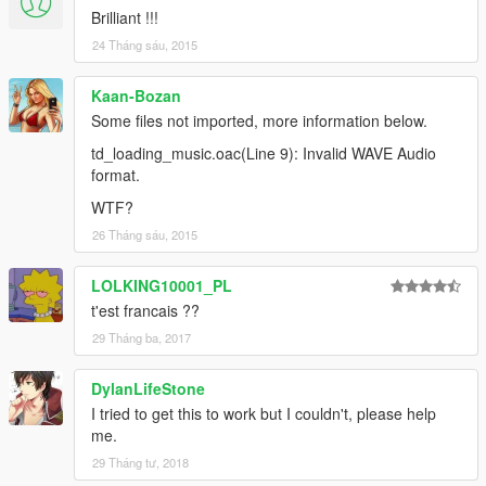
Brilliant !!!
24 Tháng sáu, 2015
Kaan-Bozan
Some files not imported, more information below.
td_loading_music.oac(Line 9): Invalid WAVE Audio
format.
WTF?
26 Tháng sáu, 2015
LOLKING10001_PL
t'est francais ??
29 Tháng ba, 2017
DylanLifeStone
I tried to get this to work but I couldn't, please help
me.
29 Tháng tư, 2018