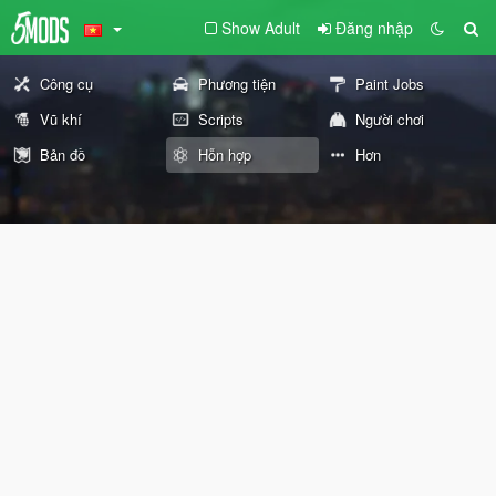
Show Adult
Đăng nhập
Công cụ
Phương tiện
Paint Jobs
Vũ khí
Scripts
Người chơi
Bản đồ
Hỗn hợp
Hơn