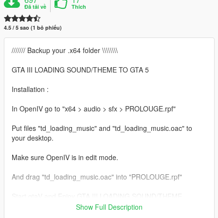
Đã tải về
Thích
4.5 / 5 sao (1 bỏ phiếu)
/////// Backup your .x64 folder \\\\\\\\
GTA III LOADING SOUND/THEME TO GTA 5
Installation :
In OpenIV go to "x64 > audio > sfx > PROLOUGE.rpf"
Put files "td_loading_music" and "td_loading_music.oac" to
your desktop.
Make sure OpenIV is in edit mode.
And drag "td_loading_music.oac" into "PROLOUGE.rpf"
Start gtaV and Enjoy GTA III LOADING SOUND/THEME
Show Full Description
LIPSKAMAFIA.