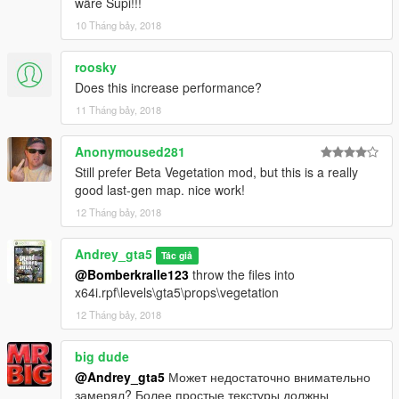
wäre Supi!!!
10 Tháng bảy, 2018
roosky
Does this increase performance?
11 Tháng bảy, 2018
Anonymoused281
Still prefer Beta Vegetation mod, but this is a really
good last-gen map. nice work!
12 Tháng bảy, 2018
Andrey_gta5
Tác giả
@Bomberkralle123
throw the files into
x64i.rpf\levels\gta5\props\vegetation
12 Tháng bảy, 2018
big dude
@Andrey_gta5
Может недостаточно внимательно
замерял? Более простые текстуры должны