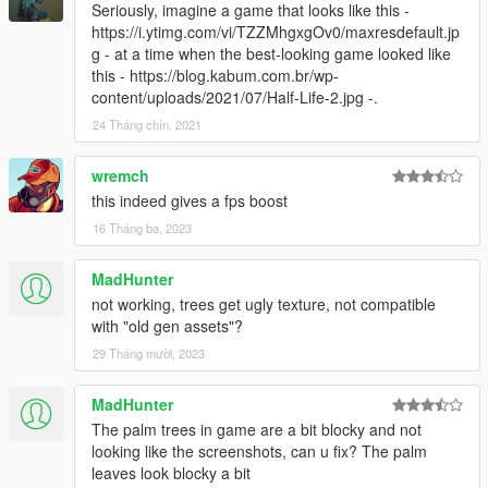
Seriously, imagine a game that looks like this -
https://i.ytimg.com/vi/TZZMhgxgOv0/maxresdefault.jp
g - at a time when the best-looking game looked like
this - https://blog.kabum.com.br/wp-
content/uploads/2021/07/Half-Life-2.jpg -.
24 Tháng chín, 2021
wremch
this indeed gives a fps boost
16 Tháng ba, 2023
MadHunter
not working, trees get ugly texture, not compatible
with "old gen assets"?
29 Tháng mười, 2023
MadHunter
The palm trees in game are a bit blocky and not
looking like the screenshots, can u fix? The palm
leaves look blocky a bit