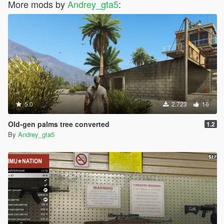
More mods by
Andrey_gta5
:
5.0
2.723
16
Old-gen palms tree converted
1.2
By
Andrey_gta5