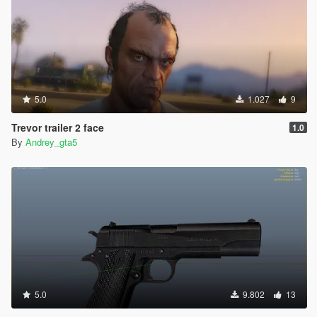
5.0
1.027
9
Trevor trailer 2 face
1.0
By
Andrey_gta5
5.0
9.802
13