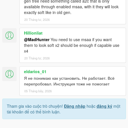
gen tree need something called a2c that is only
available through enabled msaa, with it they will look
exactly soft like in old gen.
20 Tháng tư, 2026
Hillionliat
@MadHunter
You need to use msaa if you want
them to look soft x2 should be enough if capable use
x4
20 Tháng tư, 2026
eldarios_01
Я не понимаю как установить. Не работает. Всё
перепробовал. Инструкция тоже не помогает
05 Tháng bảy, 2026
Tham gia vào cuộc trò chuyện!
Đăng nhập
hoặc
đăng ký
một
tài khoản để có thể bình luận.