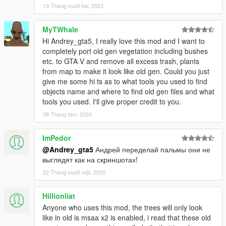
13 Tháng mười hai, 2023
MyTWhale
Hi Andrey_gta5, I really love this mod and I want to
completely port old gen vegetation including bushes
etc. to GTA V and remove all excess trash, plants
from map to make it look like old gen. Could you just
give me some hi ts as to what tools you used to find
objects name and where to find old gen files and what
tools you used. I'll give proper credit to you.
08 Tháng tám, 2024
ImPedor
@Andrey_gta5
Андрей переделай пальмы они не
выглядят как на скриншотах!
22 Tháng mười một, 2025
Hillionliat
Anyone who uses this mod, the trees will only look
like in old is msaa x2 is enabled, i read that these old