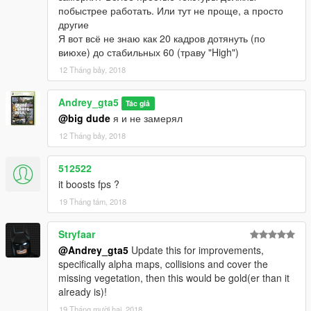
побыстрее работать. Или тут не проще, а просто
другие
Я вот всё не знаю как 20 кадров дотянуть (по
виюхе) до стабильных 60 (траву "High")
12 Tháng bảy, 2018
Andrey_gta5
Tác giả
@big dude
я и не замерял
12 Tháng bảy, 2018
512522
it boosts fps ?
19 Tháng tám, 2018
Stryfaar
@Andrey_gta5
Update this for improvements,
specifically alpha maps, collisions and cover the
missing vegetation, then this would be gold(er than it
already is)!
19 Tháng mười hai, 2018