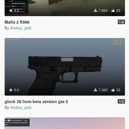
4.0
7.864
20
Mafia 2 K98k
1.0
By
Andrey_gta5
5.0
7.360
33
glock 38 from beta version gta 5
1.0
By
Andrey_gta5