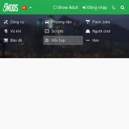
Show Adult
Đăng nhập
Công cụ
Phương tiện
Paint Jobs
Vũ khí
Scripts
Người chơi
Bản đồ
Hỗn hợp
Hơn