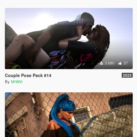
3.680
37
Couple Pose Pack #14
2023
By
MrWitt