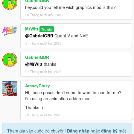
GabrielGBR
hey,could you tell me wich graphics mod is this?
30 Tháng mười một, 2023
MrWitt
Tác giả
@GabrielGBR
Quant V and NVE
01 Tháng mười hai, 2023
GabrielGBR
@MrWitt
thanks
01 Tháng mười hai, 2023
AmazyCrazy
Hi, these poses don't seem to want to load for me?
I'm using an animation addon mod
Thanks ;)
03 Tháng mười hai, 2023
Tham gia vào cuộc trò chuyện!
Đăng nhập
hoặc
đăng ký
một