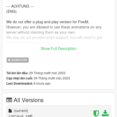
--- ACHTUNG ---
(ENG)
We do not offer a plug-and-play version for FiveM.
However, you are allowed to use these animations on any
server without claiming them as your own.
We also do not provide script support; you will need to get
them running on your own!
Show Full Description
(GER)
Wir stellen keine Plug&Play-Version für FiveM zur Verfügung.
ANIMATION
Du kannst jedoch problemlos diese Animationen auf jedem
Server nutzen, ohne Anspruch darauf zu erheben, dass sie von
29 Tháng mười một, 2023
Tải lên lần đầu:
dir stammen.
29 Tháng mười một, 2023
Cập nhật lần cuối:
Bitte beachte, dass wir keine Unterstützung für die Einrichtung
6 hours ago
Last Downloaded:
von Skripten anbieten. Du musst dich selbst darum kümmern,
dass sie funktionieren!
All Versions
Creator: MrWitt
my Discord link
(current)
https://discord.gg/Asegvy9Fcs
2.207 tải về
, 9 MB