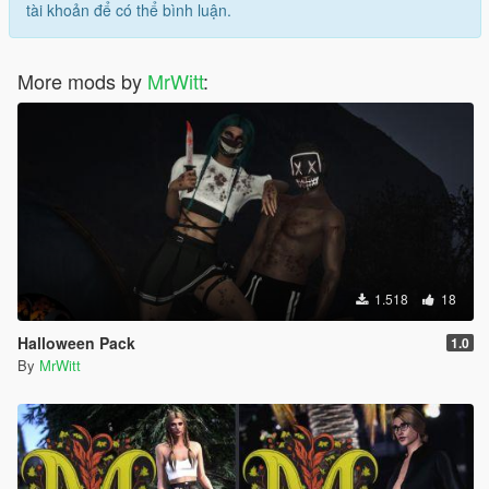
tài khoản để có thể bình luận.
More mods by
MrWitt
:
1.518
18
Halloween Pack
1.0
By
MrWitt