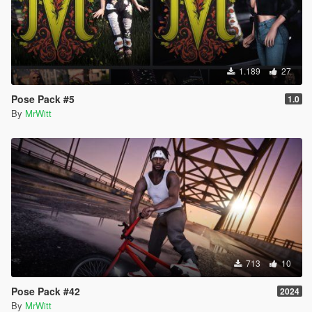
1.189
27
Pose Pack #5
1.0
By
MrWitt
713
10
Pose Pack #42
2024
By
MrWitt