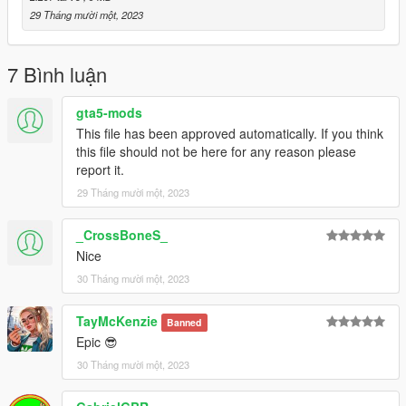
29 Tháng mười một, 2023
7 Bình luận
gta5-mods
This file has been approved automatically. If you think
this file should not be here for any reason please
report it.
29 Tháng mười một, 2023
_CrossBoneS_
Nice
30 Tháng mười một, 2023
TayMcKenzie
Banned
Epic 😎
30 Tháng mười một, 2023