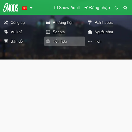
Show Adult
Đăng nhập
Công cụ
Phương tiện
Paint Jobs
Vũ khí
Scripts
Người chơi
Bản đồ
Hỗn hợp
Hơn