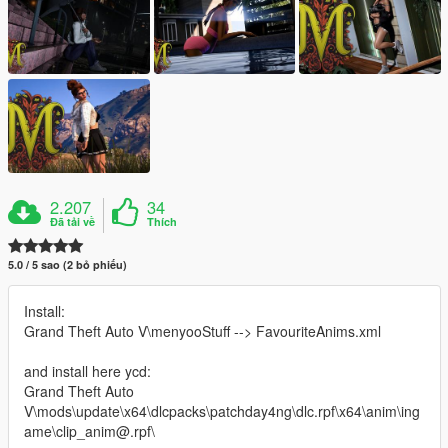
2.207
34
Đã tải về
Thích
5.0 / 5 sao (2 bỏ phiếu)
Install:
Grand Theft Auto V\menyooStuff --> FavouriteAnims.xml
and install here ycd:
Grand Theft Auto
V\mods\update\x64\dlcpacks\patchday4ng\dlc.rpf\x64\anim\ing
ame\clip_anim@.rpf\