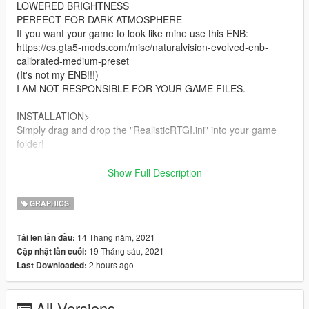
LOWERED BRIGHTNESS
PERFECT FOR DARK ATMOSPHERE
If you want your game to look like mine use this ENB:
https://cs.gta5-mods.com/misc/naturalvision-evolved-enb-
calibrated-medium-preset
(It's not my ENB!!!)
I AM NOT RESPONSIBLE FOR YOUR GAME FILES.
INSTALLATION>
Simply drag and drop the "RealisticRTGI.ini" into your game
folder!
CHANGELOG:
Show Full Description
1.1
Added "AdaptiveSharpen" and "Blooming_HDR" for a better
GRAPHICS
picture!
14 Tháng năm, 2021
Tải lên lần đầu:
Don't Copy:
19 Tháng sáu, 2021
Cập nhật lần cuối:
DO NOT COPY AND POST THIS AS YOUR MOD
2 hours ago
Last Downloaded:
Thank you!
All Versions