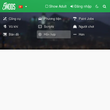
Show Adult
Đăng nhập
Công cụ
Phương tiện
Paint Jobs
Vũ khí
Scripts
Người chơi
Bản đồ
Hỗn hợp
Hơn