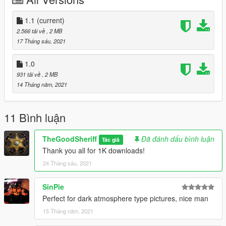
1.1
(current)
2.566 tải về
, 2 MB
17 Tháng sáu, 2021
1.0
931 tải về
, 2 MB
14 Tháng năm, 2021
11 Bình luận
TheGoodSheriff
Đã đánh dấu bình luận
Tác giả
Thank you all for 1K downloads!
24 Tháng sáu, 2021
SinPie
Perfect for dark atmosphere type pictures, nice man
15 Tháng năm, 2021