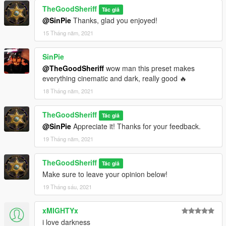
TheGoodSheriff
Tác giả
@SinPie
Thanks, glad you enjoyed!
15 Tháng năm, 2021
SinPie
@TheGoodSheriff
wow man this preset makes
everything cinematic and dark, really good 🔥
18 Tháng năm, 2021
TheGoodSheriff
Tác giả
@SinPie
Appreciate it! Thanks for your feedback.
19 Tháng năm, 2021
TheGoodSheriff
Tác giả
Make sure to leave your opinion below!
19 Tháng sáu, 2021
xMIGHTYx
i love darkness