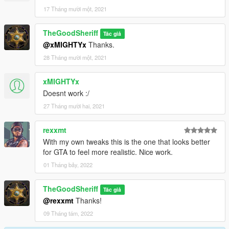
17 Tháng mười một, 2021
TheGoodSheriff
Tác giả
@xMIGHTYx
Thanks.
28 Tháng mười một, 2021
xMIGHTYx
Doesnt work :/
27 Tháng mười hai, 2021
rexxmt
With my own tweaks this is the one that looks better
for GTA to feel more realistic. Nice work.
01 Tháng bảy, 2022
TheGoodSheriff
Tác giả
@rexxmt
Thanks!
09 Tháng tám, 2022