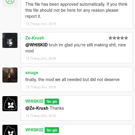
This file has been approved automatically. If you think
this file should not be here for any reason please
report it.
13 Tháng chín, 2018
Ze-Krush
@WHISKID
bruh im glad you're still making shit, nice
mod
13 Tháng chín, 2018
snugs
finally, the mod we all needed but did not deserve
13 Tháng chín, 2018
WHISKID
Tác giả
@Ze-Krush
Thanks
13 Tháng chín, 2018
WHISKID
Tác giả