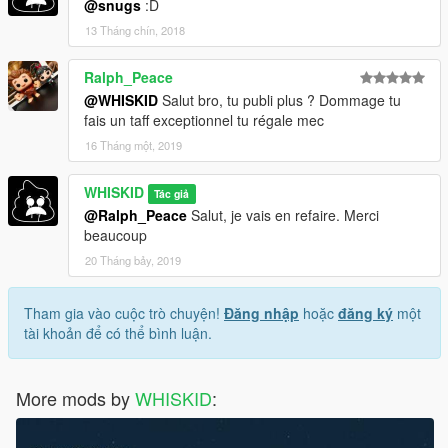
@snugs
:D
13 Tháng chín, 2018
Ralph_Peace
@WHISKID
Salut bro, tu publi plus ? Dommage tu
fais un taff exceptionnel tu régale mec
16 Tháng một, 2019
WHISKID
Tác giả
@Ralph_Peace
Salut, je vais en refaire. Merci
beaucoup
20 Tháng bảy, 2019
Tham gia vào cuộc trò chuyện!
Đăng nhập
hoặc
đăng ký
một
tài khoản để có thể bình luận.
More mods by
WHISKID
: