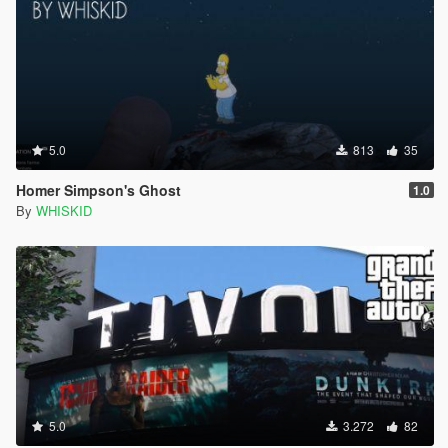
5.0
813
35
Homer Simpson's Ghost
1.0
By
WHISKID
5.0
3.272
82