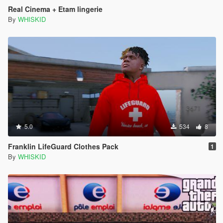
Real Cinema + Etam lingerie
By
WHISKID
5.0
534
8
Franklin LifeGuard Clothes Pack
1
By
WHISKID