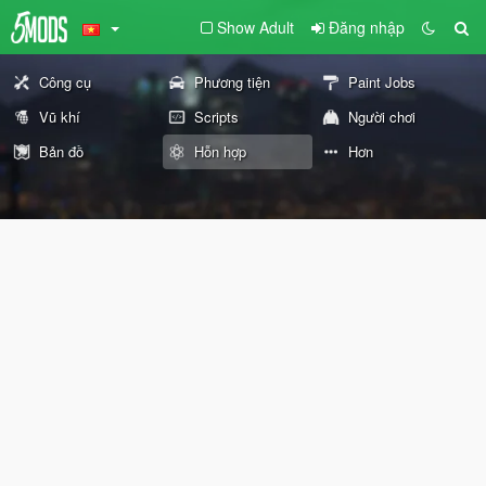
Show Adult
Đăng nhập
Công cụ
Phương tiện
Paint Jobs
Vũ khí
Scripts
Người chơi
Bản đồ
Hỗn hợp
Hơn