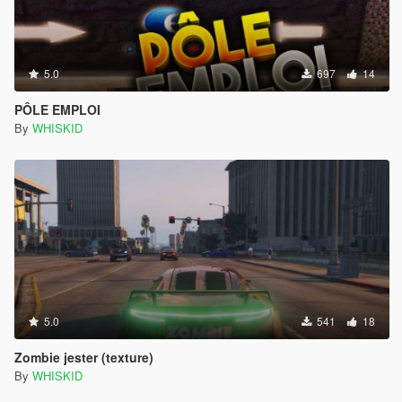
5.0
697
14
PÔLE EMPLOI
By
WHISKID
5.0
541
18
Zombie jester (texture)
By
WHISKID