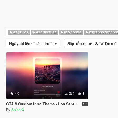
GRAPHICS
MISC TEXTURE
PED CONFIG
ENVIRONMENT CONF
Ngày tải lên:
Tháng trước
Sắp xếp theo:
Tải lên mới
4.0
234
4
GTA V Custom Intro Theme - Los Santos Sunset (Main Menu Music Replacement)
1.0
By
SalkorX