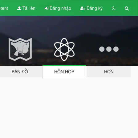
tent
Tải lên
Đăng nhập
Đăng ký
BẢN ĐỒ
HỖN HỢP
HƠN