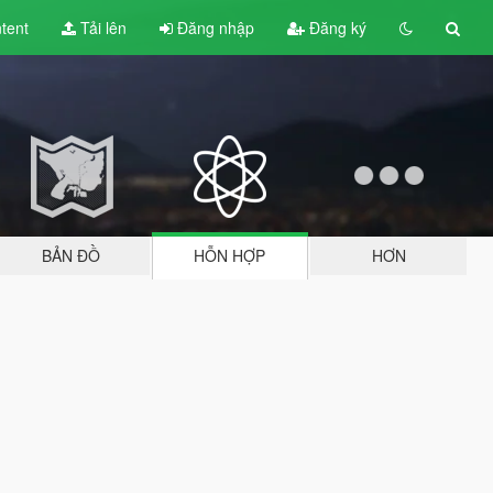
tent
Tải lên
Đăng nhập
Đăng ký
BẢN ĐỒ
HỖN HỢP
HƠN