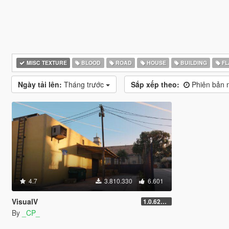
MISC TEXTURE
BLOOD
ROAD
HOUSE
BUILDING
FL
Ngày tải lên:
Tháng trước
Sắp xếp theo:
Phiên bản m
4.7
3.810.330
6.601
VisualV
1.0.620 (Legacy)
By
_CP_