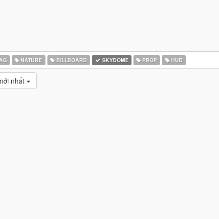
AG
NATURE
BILLBOARD
SKYDOME
PROP
HUD
ới nhất