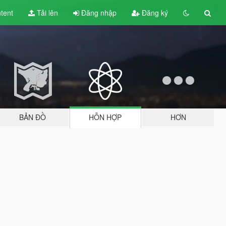
tent
Tải lên
Đăng nhập
Đăng ký
BẢN ĐỒ
HỖN HỢP
HƠN