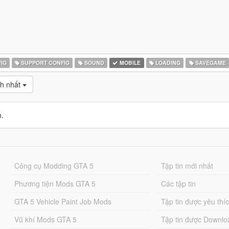
IG
SUPPORT CONFIG
SOUND
MOBILE
LOADING
SAVEGAME
ch nhất
n.
Công cụ Modding GTA 5
Tập tin mới nhất
Phương tiện Mods GTA 5
Các tập tin
GTA 5 Vehicle Paint Job Mods
Tập tin được yêu thí
Vũ khí Mods GTA 5
Tập tin được Downlo