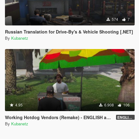
574
7
Russian Translation for Drive-By's & Vehicle Shooting [.NET]
By
Kubanetz
4.95
6.908
106
Working Hotdog Vendors (Remake) - ENGLISH and RUSSIAN
ENGLISH version 1.1 - for LITTLE restoration
By
Kubanetz