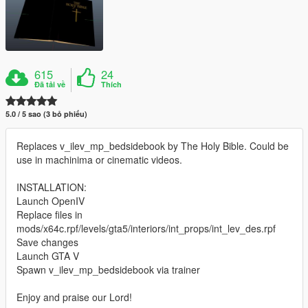
615
24
Đã tải về
Thích
5.0 / 5 sao (3 bỏ phiếu)
Replaces v_ilev_mp_bedsidebook by The Holy Bible. Could be
use in machinima or cinematic videos.
INSTALLATION:
Launch OpenIV
Replace files in
mods/x64c.rpf/levels/gta5/interiors/int_props/int_lev_des.rpf
Save changes
Launch GTA V
Spawn v_ilev_mp_bedsidebook via trainer
Enjoy and praise our Lord!