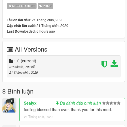
MISC TEXTURE
PROP
21 Tháng chín, 2020
Tải lên lần đầu:
21 Tháng chín, 2020
Cập nhật lần cuối:
6 hours ago
Last Downloaded:
All Versions
1.0
(current)
615 tải về
, 700 KB
21 Tháng chín, 2020
8 Bình luận
Sealyx
Đã đánh dấu bình luận
feeling blessed than ever. thank you for this mod.
21 Tháng chín, 2020