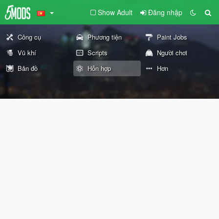
Show Adult
Đăng nhập
Công cụ
Phương tiện
Paint Jobs
Vũ khí
Scripts
Người chơi
Bản đồ
Hỗn hợp
Hơn