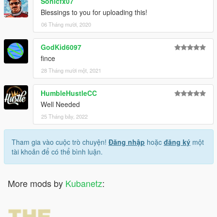
Sonicfx07
Blessings to you for uploading this!
06 Tháng mười, 2020
GodKid6097
fince
28 Tháng mười một, 2021
HumbleHustleCC
Well Needed
25 Tháng bảy, 2022
Tham gia vào cuộc trò chuyện!
Đăng nhập
hoặc
đăng ký
một
tài khoản để có thể bình luận.
More mods by
Kubanetz
: