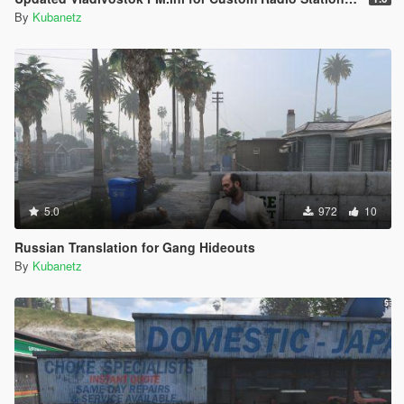
By
Kubanetz
5.0
972
10
Russian Translation for Gang Hideouts
By
Kubanetz