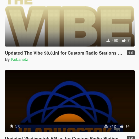
460
7
Updated The Vibe 98.8.ini for Custom Radio Stations by stillhere
1.0
By
Kubanetz
5.0
712
14
Updated Vladivostok FM.ini for Custom Radio Stations by stillhere
1.0