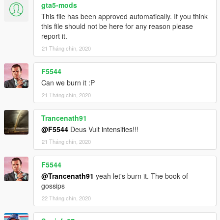
gta5-mods
This file has been approved automatically. If you think
this file should not be here for any reason please
report it.
21 Tháng chín, 2020
F5544
Can we burn it :P
21 Tháng chín, 2020
Trancenath91
@F5544
Deus Vult intensifies!!!
21 Tháng chín, 2020
F5544
@Trancenath91
yeah let's burn it. The book of
gossips
22 Tháng chín, 2020