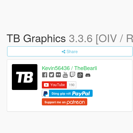
TB Graphics
3.3.6 [OIV / 
Share
Kevin56436 / TheBearli
Đóng góp với
Support me on