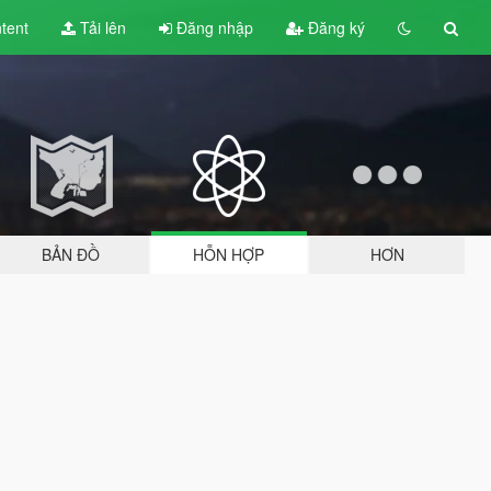
tent
Tải lên
Đăng nhập
Đăng ký
BẢN ĐỒ
HỖN HỢP
HƠN