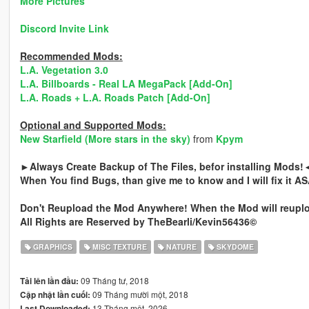
More Pictures
Discord Invite Link
Recommended Mods:
L.A. Vegetation 3.0
L.A. Billboards - Real LA MegaPack [Add-On]
L.A. Roads + L.A. Roads Patch [Add-On]
Optional and Supported Mods:
New Starfield (More stars in the sky)
from
Kpym
►Always Create Backup of The Files, befor installing Mods!
When You find Bugs, than give me to know and I will fix it A
Don't Reupload the Mod Anywhere! When the Mod will reuploa
All Rights are Reserved by TheBearli/Kevin56436©
GRAPHICS
MISC TEXTURE
NATURE
SKYDOME
09 Tháng tư, 2018
Tải lên lần đầu:
09 Tháng mười một, 2018
Cập nhật lần cuối:
13 Tháng một, 2026
Last Downloaded: