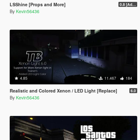
LSShine [Props and More]
0.8 [Addon]
By
Kevin56436
4.85
11.467
184
Realistic and Colored Xenon / LED Light [Replace]
6.0
By
Kevin56436