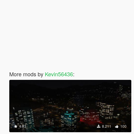
More mods by
Kevin56436
:
4.83
8.211
100