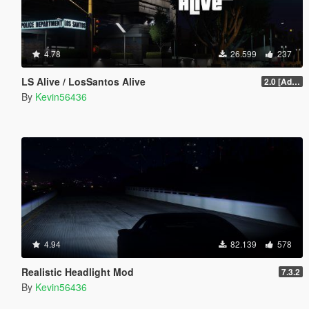
4.78
26.599
237
LS Alive / LosSantos Alive
2.0 [Add-On] [OIV]
By
Kevin56436
4.94
82.139
578
Realistic Headlight Mod
7.3.2
By
Kevin56436