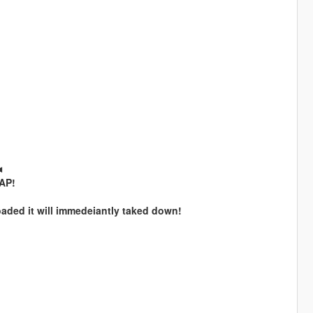
◄
SAP!
ded it will immedeiantly taked down!