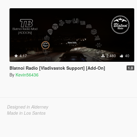
4.17
2.480
40
Blatnoi Radio [Vladivastok Support] [Add-On]
1.0
By
Kevin56436
Designed in Alderney
Made in Los Santos