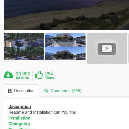
30.390
254
Đã tải về
Thích
Description
Comments (299)
Description
Readme and Installation can You find
Installation
Changelog