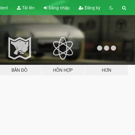
tent
Tải lên
Đăng nhập
Đăng ký
BẢN ĐỒ
HỖN HỢP
HƠN