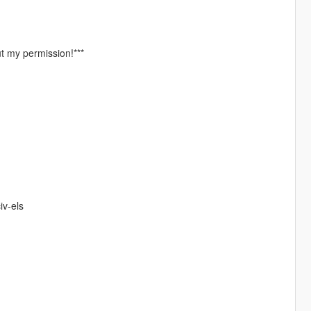
ut my permission!***
iv-els