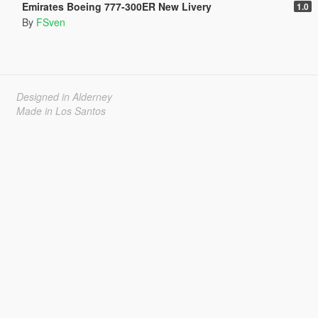
Emirates Boeing 777-300ER New Livery
1.0
By
FSven
Designed in Alderney
Made in Los Santos