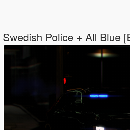
Swedish Police + All Blue 