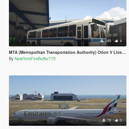
149
4
MTA (Metropolitan Transportation Authority) Orion V Livery Pack
By
NewYorkFireBuffer775
70
0