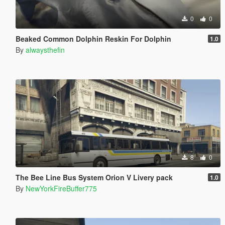
0
0
Beaked Common Dolphin Reskin For Dolphin
1.0
By
alwaysthefin
8
0
The Bee Line Bus System Orion V Livery pack
1.0
By
NewYorkFireBuffer775