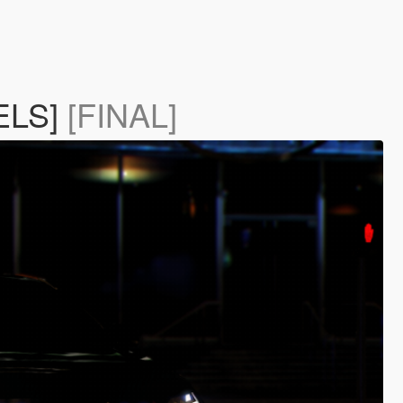
[ELS]
[FINAL]