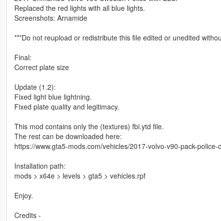
Replaced the red lights with all blue lights.
Screenshots: Arnamide
***Do not reupload or redistribute this file edited or unedited witho
Final:
Correct plate size
Update (1.2):
Fixed light blue lightning.
Fixed plate quality and legitimacy.
This mod contains only the (textures) fbi.ytd file.
The rest can be downloaded here:
https://www.gta5-mods.com/vehicles/2017-volvo-v90-pack-police-c
Installation path:
mods > x64e > levels > gta5 > vehicles.rpf
Enjoy.
Credits -