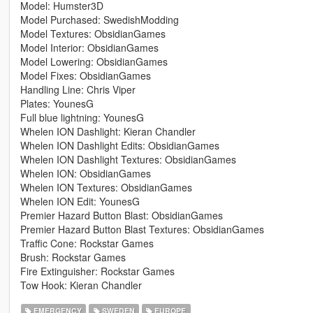
Model: Humster3D
Model Purchased: SwedishModding
Model Textures: ObsidianGames
Model Interior: ObsidianGames
Model Lowering: ObsidianGames
Model Fixes: ObsidianGames
Handling Line: Chris Viper
Plates: YounesG
Full blue lightning: YounesG
Whelen ION Dashlight: Kieran Chandler
Whelen ION Dashlight Edits: ObsidianGames
Whelen ION Dashlight Textures: ObsidianGames
Whelen ION: ObsidianGames
Whelen ION Textures: ObsidianGames
Whelen ION Edit: YounesG
Premier Hazard Button Blast: ObsidianGames
Premier Hazard Button Blast Textures: ObsidianGames
Traffic Cone: Rockstar Games
Brush: Rockstar Games
Fire Extinguisher: Rockstar Games
Tow Hook: Kieran Chandler
EMERGENCY
SWEDEN
EUROPE