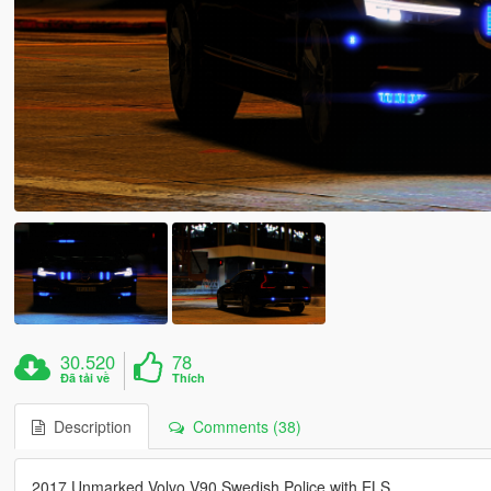
30.520
78
Đã tải về
Thích
Description
Comments (38)
2017 Unmarked Volvo V90 Swedish Police with ELS.