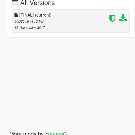
All Versions
[FINAL]
(current)
30.520 tải về
, 2 MB
19 Tháng năm, 2017
More mods by
YounesG
: