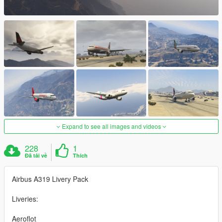
Expand to see all images and videos
228
1
Đã tải về
Thích
Airbus A319 Livery Pack
Liveries:
Aeroflot