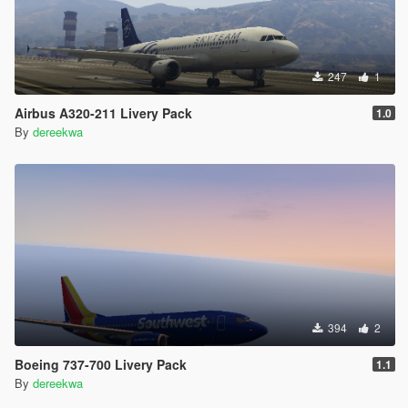
247
1
Airbus A320-211 Livery Pack
1.0
By
dereekwa
394
2
Boeing 737-700 Livery Pack
1.1
By
dereekwa