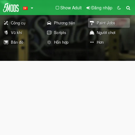
Show Adult
Đăng nhập
Công cụ
Phương tiện
Paint Jobs
Vũ khí
Scripts
Người chơi
Bản đồ
Hỗn hợp
Hơn