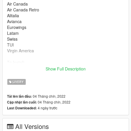
Air Canada
Air Canada Retro
Alitalia
Avianca
Eurowings
Latam
Swiss
TUI
Virgin America
To Install:
Rename a319_sign_(airline).png to a320v2_sign_(number
Show Full Description
livery).png and import it to the appropriate .ytd file or replace
an existing livery using OpenIV.
LIVERY
Original Addon:
04 Tháng chín, 2022
Tải lên lần đầu:
https://www.gta5-mods.com/vehicles/airbus-a319-111-a319neo
04 Tháng chín, 2022
Cập nhật lần cuối:
4 ngày trước
Last Downloaded:
All Versions