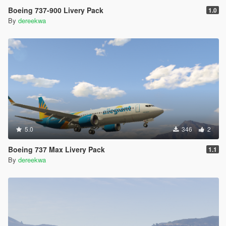
Boeing 737-900 Livery Pack
1.0
By
dereekwa
5.0
346
2
Boeing 737 Max Livery Pack
1.1
By
dereekwa