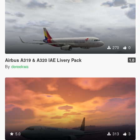
270
0
Airbus A319 & A320 IAE Livery Pack
1.0
By
dereekwa
5.0
313
3