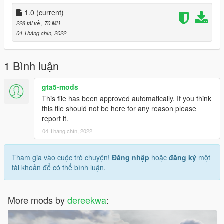
1.0
(current)
228 tải về
, 70 MB
04 Tháng chín, 2022
1 Bình luận
gta5-mods
This file has been approved automatically. If you think
this file should not be here for any reason please
report it.
04 Tháng chín, 2022
Tham gia vào cuộc trò chuyện!
Đăng nhập
hoặc
đăng ký
một
tài khoản để có thể bình luận.
More mods by
dereekwa
: