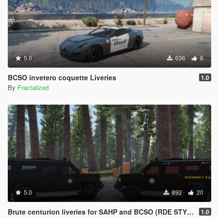
5.0
636
6
BCSO invetero coquette Liveries
1.0
By
Fractalized
5.0
892
20
Brute centurion liveries for SAHP and BCSO (RDE STYLE)
1.0