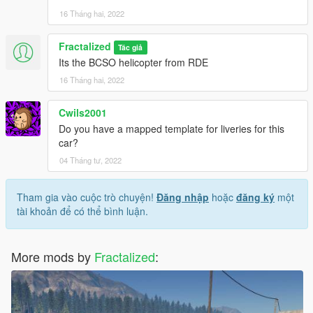
16 Tháng hai, 2022
Fractalized
Tác giả
Its the BCSO helicopter from RDE
16 Tháng hai, 2022
Cwils2001
Do you have a mapped template for liveries for this
car?
04 Tháng tư, 2022
Tham gia vào cuộc trò chuyện!
Đăng nhập
hoặc
đăng ký
một
tài khoản để có thể bình luận.
More mods by
Fractalized
: