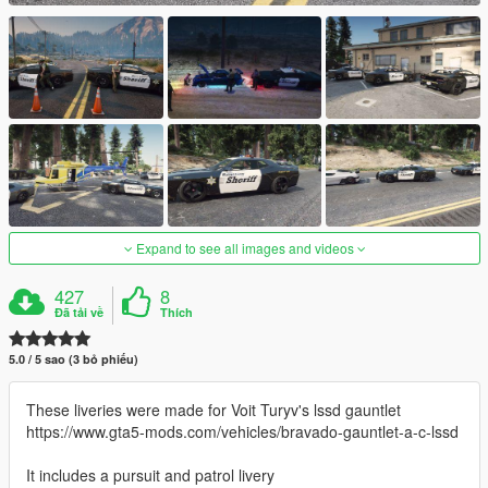
Expand to see all images and videos
427
8
Đã tải về
Thích
5.0 / 5 sao (3 bỏ phiếu)
These liveries were made for Voit Turyv's lssd gauntlet
https://www.gta5-mods.com/vehicles/bravado-gauntlet-a-c-lssd
It includes a pursuit and patrol livery