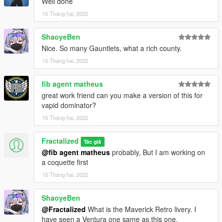
Well done
15 Tháng hai, 2022
ShaoyeBen
Nice. So many Gauntlets, what a rich county.
15 Tháng hai, 2022
fib agent matheus
great work friend can you make a version of this for
vapid dominator?
15 Tháng hai, 2022
Fractalized
Tác giả
@fib agent matheus
probably, But I am working on
a coquette first
15 Tháng hai, 2022
ShaoyeBen
@Fractalized
What is the Maverick Retro livery. I
have seen a Ventura one same as this one.