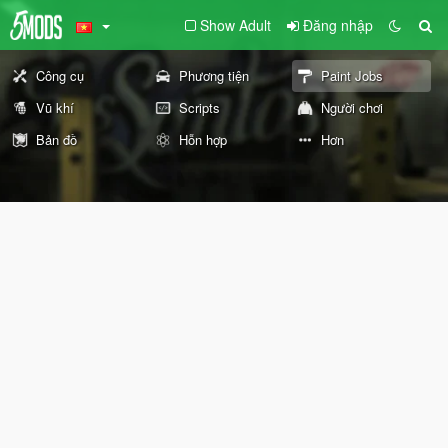
Show Adult
Đăng nhập
Công cụ
Phương tiện
Paint Jobs
Vũ khí
Scripts
Người chơi
Bản đồ
Hỗn hợp
Hơn