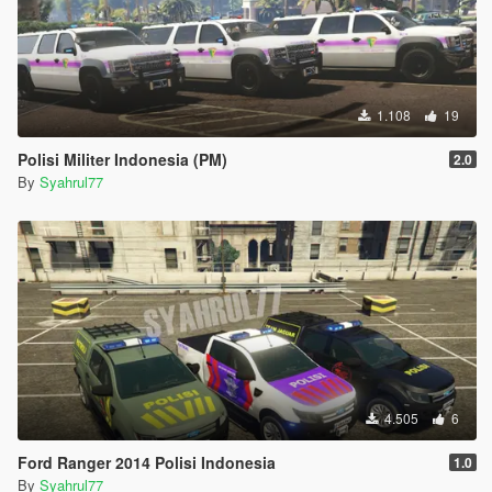
1.108
19
Polisi Militer Indonesia (PM)
2.0
By
Syahrul77
4.505
6
Ford Ranger 2014 Polisi Indonesia
1.0
By
Syahrul77