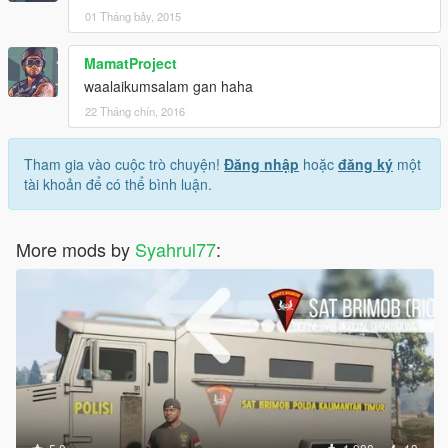
01 Tháng bảy, 2015
MamatProject
waalaikumsalam gan haha
22 Tháng chín, 2016
Tham gia vào cuộc trò chuyện!
Đăng nhập
hoặc
đăng ký
một
tài khoản để có thể bình luận.
More mods by
Syahrul77
: