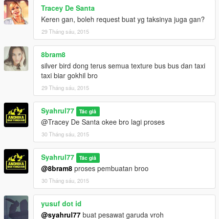
-logo blue bird by copyright blue bird group indonesia
Tracey De Santa
-logo mercedes benz by copyright mercerdes benz company
Keren gan, boleh request buat yg taksinya juga gan?
29 Tháng sáu, 2015
NOTICE:
-IF YOU WANNA ASK SOMETHINGs ABOUT THIS MOD --->
THIS MY TWITTER ACCOUNT @UPIKUPIKE1
8bram8
-OR VISIT MY OFFICIAL WEB >>
silver bird dong terus semua texture bus bus dan taxi
WWW.blinksevo.blogspot.com
taxi biar gokhil bro
29 Tháng sáu, 2015
Syahrul77
Tác giả
@Tracey De Santa okee bro lagi proses
30 Tháng sáu, 2015
Syahrul77
Tác giả
@8bram8
proses pembuatan broo
30 Tháng sáu, 2015
yusuf dot id
@syahrul77
buat pesawat garuda vroh