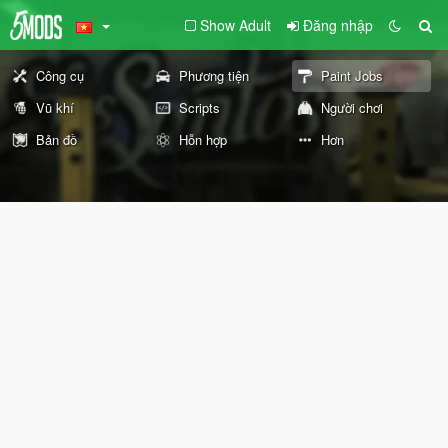
Show Adult
Đăng nhập
Công cụ
Phương tiện
Paint Jobs
Vũ khí
Scripts
Người chơi
Bản đồ
Hỗn hợp
Hơn