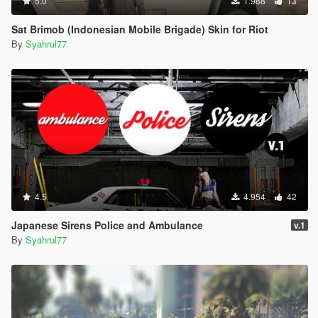
5.0
1.988
13
Sat Brimob (Indonesian Mobile Brigade) Skin for Riot
By
Syahrul77
4.5
4.954
42
Japanese Sirens Police and Ambulance
v.1
By
Syahrul77