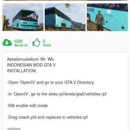
698
9
Đã tải về
Thích
Assalamualaikum Wr. Wb.
INDONESIAN MOD GTA V
INSTALLATION:
-Open 'OpenIV' and go to your GTA V Directory.
-In 'OpenIV', go to the x64e.rpf/levels/gta5/vehicles.rpf
-Klik enable edit mode
-Drag coach.ytd and replaces in vehicles.rpf
-enjooy