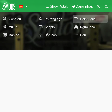
Show Adult
Đăng nhập
Công cụ
Phương tiện
Paint Jobs
Vũ khí
Scripts
Người chơi
Bản đồ
Hỗn hợp
Hơn