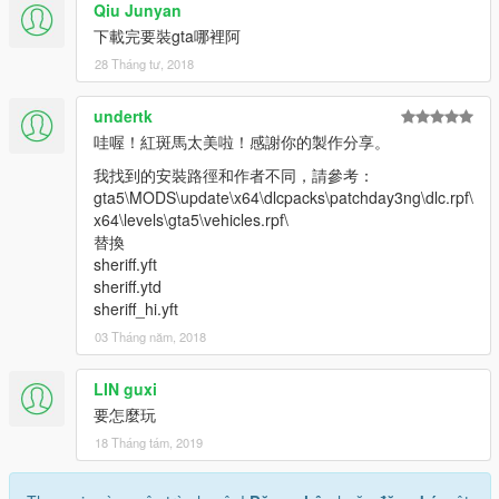
Qiu Junyan
下載完要裝gta哪裡阿
28 Tháng tư, 2018
undertk
哇喔！紅斑馬太美啦！感謝你的製作分享。
我找到的安裝路徑和作者不同，請參考：
gta5\MODS\update\x64\dlcpacks\patchday3ng\dlc.rpf\
x64\levels\gta5\vehicles.rpf\
替換
sheriff.yft
sheriff.ytd
sheriff_hi.yft
03 Tháng năm, 2018
LIN guxi
要怎麼玩
18 Tháng tám, 2019