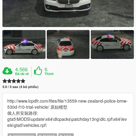
4.566
6
Đã tải về
Thích
5.0 / 5 sao (4 bỏ phiếu)
http://www.lcpdfr.com/files/file/13559-new-zealand-police-bmw-
530d-f10-trial-vehicle/ 原始模型
個人所安裝路徑:
gta5\MODS\update\x64\dlcpacks\patchday13ng\dlc.rpf\x64\lev
els\gta5\vehicles.rpf\