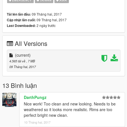
EMERGENCY
TAIWAN
ASIA
09 Tháng hai, 2017
Tải lên lần đầu:
09 Tháng hai, 2017
Cập nhật lần cuối:
2 ngày trước
Last Downloaded:
All Versions
(current)
4.565 tải về
, 7 MB
09 Tháng hai, 2017
13 Bình luận
DarthPungz
Nice work! Too clean and new looking. Needs to be
weathered so it looks more realistic. Rims are too
perfect bright new clean.
10 Tháng hai, 2017