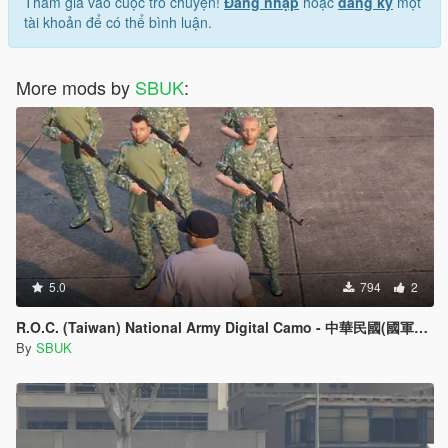
Tham gia vào cuộc trò chuyện!
Đăng nhập
hoặc
đăng ký
một
tài khoản để có thể bình luận.
More mods by
SBUK
:
5.0
794
2
R.O.C. (Taiwan) National Army Digital Camo - 中華民國(國軍特戰)台灣新版數位迷彩
By
SBUK