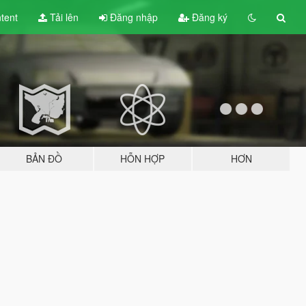
tent
Tải lên
Đăng nhập
Đăng ký
BẢN ĐỒ
HỖN HỢP
HƠN