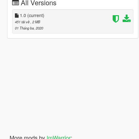
All Versions
1.0
(current)
451 tải về
, 2 MB
01 Tháng ba, 2020
More mods by
ImWarrior
: