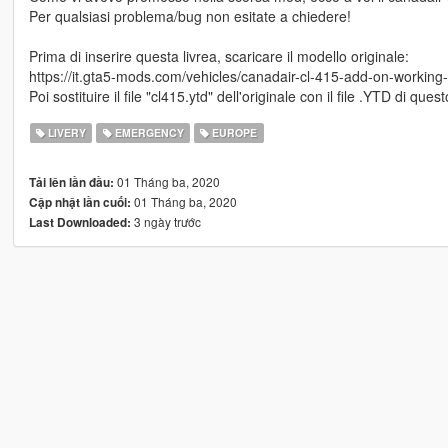
Per qualsiasi problema/bug non esitate a chiedere!
Prima di inserire questa livrea, scaricare il modello originale:
https://it.gta5-mods.com/vehicles/canadair-cl-415-add-on-working
Poi sostituire il file "cl415.ytd" dell'originale con il file .YTD di que
LIVERY
EMERGENCY
EUROPE
01 Tháng ba, 2020
Tải lên lần đầu:
01 Tháng ba, 2020
Cập nhật lần cuối:
3 ngày trước
Last Downloaded: