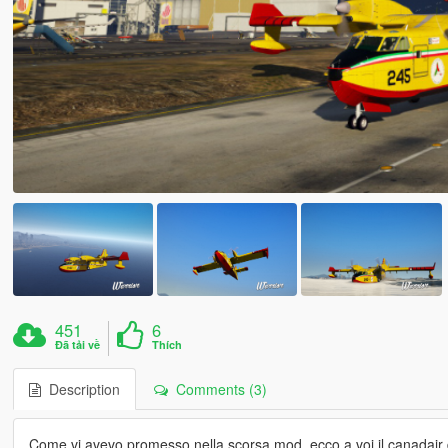
451
6
Đã tải về
Thích
Description
Comments (3)
Come vi avevo promesso nella scorsa mod, ecco a voi il canadair de