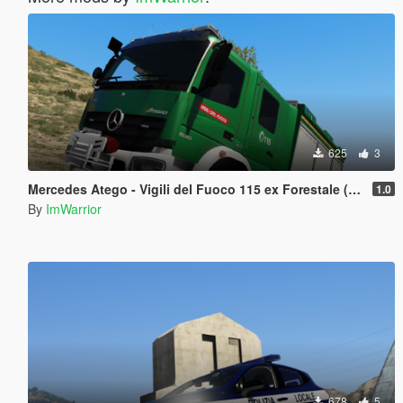
625
3
Mercedes Atego - Vigili del Fuoco 115 ex Forestale (Paintjob | FiveM)
1.0
By
ImWarrior
678
5