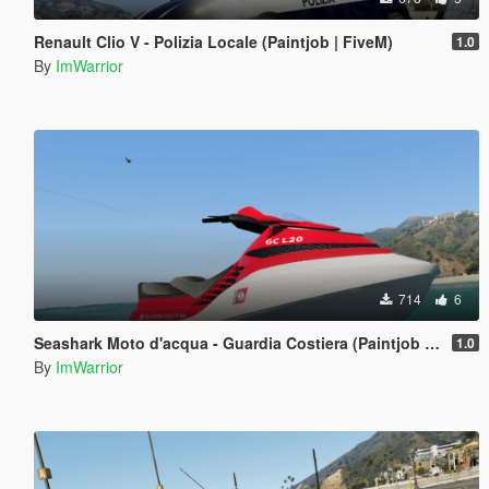
Renault Clio V - Polizia Locale (Paintjob | FiveM)
1.0
By
ImWarrior
714
6
Seashark Moto d'acqua - Guardia Costiera (Paintjob | FiveM)
1.0
By
ImWarrior