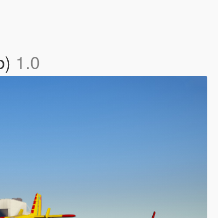
b)
1.0