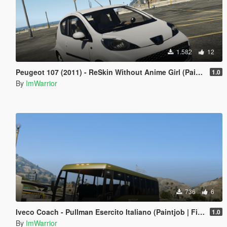
1.582
12
Peugeot 107 (2011) - ReSkin Without Anime Girl (Paintjob | FiveM)
1.0
By
ImWarrior
736
6
Iveco Coach - Pullman Esercito Italiano (Paintjob | FiveM)
1.0
By
ImWarrior