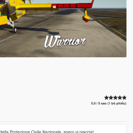
5.0 / 5 sao (1 bỏ phiếu)
lla Protezione Civile Nazionale, spero vi piaccia!