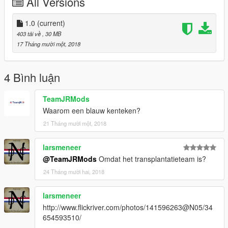
All Versions
Skin - CheeseMods
Police light setup - TeamMOH
Whelen Legacy - ObsidianGames
1.0
(current)
403 tải về
, 30 MB
17 Tháng mười một, 2018
4 Bình luận
TeamJRMods
Waarom een blauw kenteken?
21 Tháng mười một, 2018
larsmeneer
@TeamJRMods
Omdat het transplantatieteam is?
24 Tháng mười hai, 2018
larsmeneer
http://www.flickriver.com/photos/141596263@N05/34
654593510/