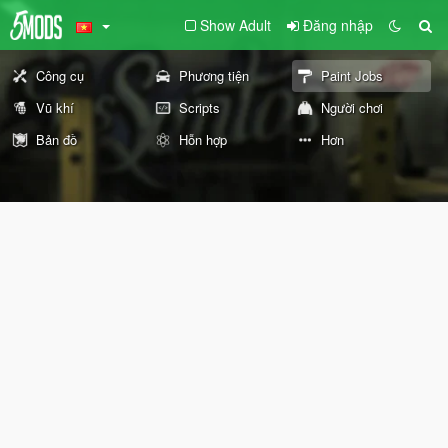
Show Adult
Đăng nhập
Công cụ
Phương tiện
Paint Jobs
Vũ khí
Scripts
Người chơi
Bản đồ
Hỗn hợp
Hơn