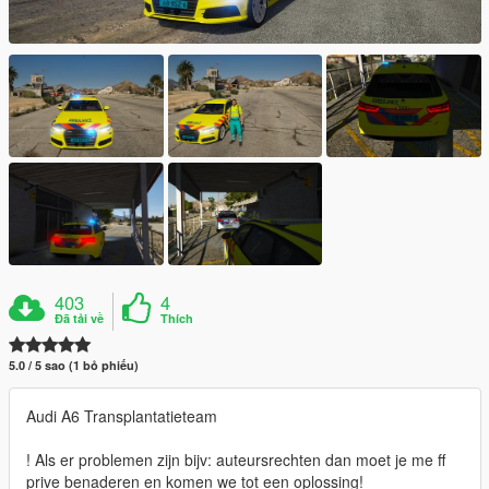
403
4
Đã tải về
Thích
5.0 / 5 sao (1 bỏ phiếu)
Audi A6 Transplantatieteam
! Als er problemen zijn bijv: auteursrechten dan moet je me ff
prive benaderen en komen we tot een oplossing!