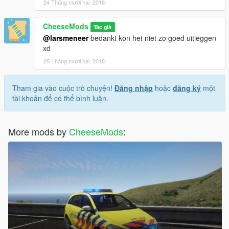
24 Tháng mười hai, 2018
CheeseMods
Tác giả
@larsmeneer
bedankt kon het niet zo goed uitleggen
xd
25 Tháng mười hai, 2018
Tham gia vào cuộc trò chuyện!
Đăng nhập
hoặc
đăng ký
một
tài khoản để có thể bình luận.
More mods by
CheeseMods
: