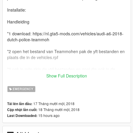
Installatie:
Handleiding
*1 download: https://nl.gta5-mods.com/vehicles/audi-a6-2018-
dutch-police-teammoh
*2 open het bestand van Teammohen pak de yft bestanden en
plaats die in de vehicles.rpf
*3 pak in mijn skin de ytd bestanden en gooi die ook in de
vehicles.rpf
Show Full Description
*4 in het andere mapje van stap 2 doe je de ELS files (XML
EMERGENCY
files) in het mapje ELS/pack_default !! IN JE STANDAARD GTA
5 LOCATIE !!!
17 Tháng mười một, 2018
Tải lên lần đầu:
18 Tháng mười một, 2018
Cập nhật lần cuối:
Credits
15 hours ago
Last Downloaded:
Model - Turbosquid
Converted - TeamMOH