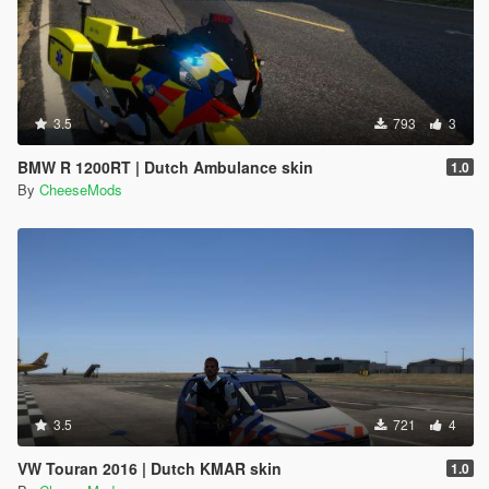
3.5
793
3
BMW R 1200RT | Dutch Ambulance skin
1.0
By
CheeseMods
3.5
721
4
VW Touran 2016 | Dutch KMAR skin
1.0