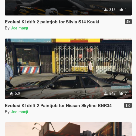
313
1
Evolusi Kl drift 2 paintjob for Silvia S14 Kouki
4k
By
Joe manji
5.0
842
7
Evolusi Kl drift 2 Paintjob for Nissan Skyline BNR34
1.0
By
Joe manji