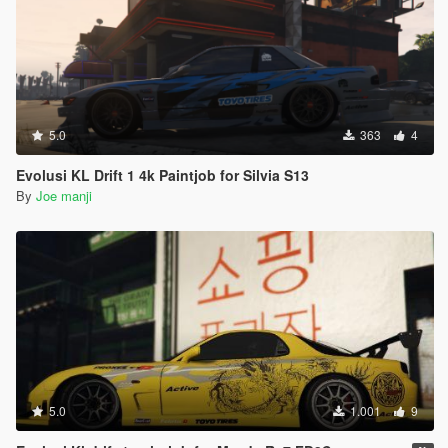
5.0
363
4
Evolusi KL Drift 1 4k Paintjob for Silvia S13
By
Joe manji
5.0
1.001
9