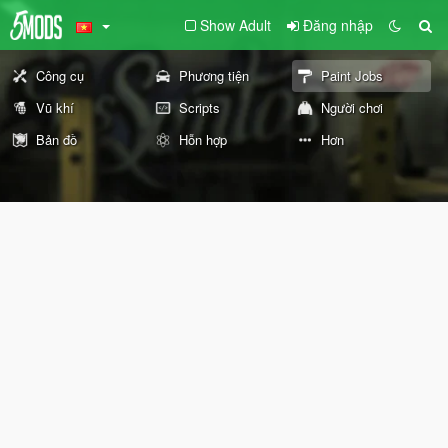
Show Adult
Đăng nhập
Công cụ
Phương tiện
Paint Jobs
Vũ khí
Scripts
Người chơi
Bản đồ
Hỗn hợp
Hơn