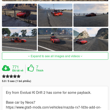
Expand to see all images and videos
771
7
Đã tải về
Thích
5.0 / 5 sao (1 bỏ phiếu)
Ery from Evolusi Kl Drift 2 has come for some payback.
Base car by Neos7
https://www.gta5-mods.com/vehicles/mazda-rx7-fd3s-add-on-