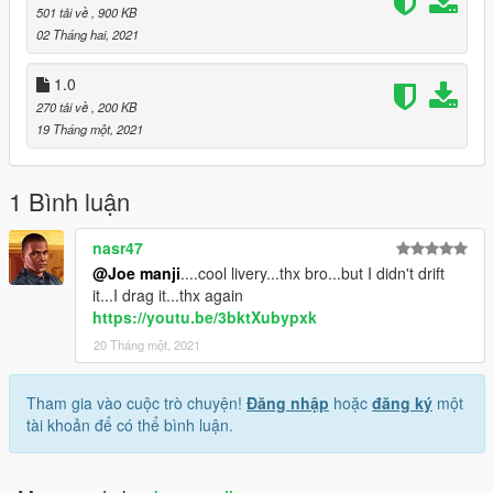
501 tải về
, 900 KB
02 Tháng hai, 2021
1.0
270 tải về
, 200 KB
19 Tháng một, 2021
1 Bình luận
nasr47
@Joe manji
....cool livery...thx bro...but I didn't drift
it...I drag it...thx again
https://youtu.be/3bktXubypxk
20 Tháng một, 2021
Tham gia vào cuộc trò chuyện!
Đăng nhập
hoặc
đăng ký
một
tài khoản để có thể bình luận.