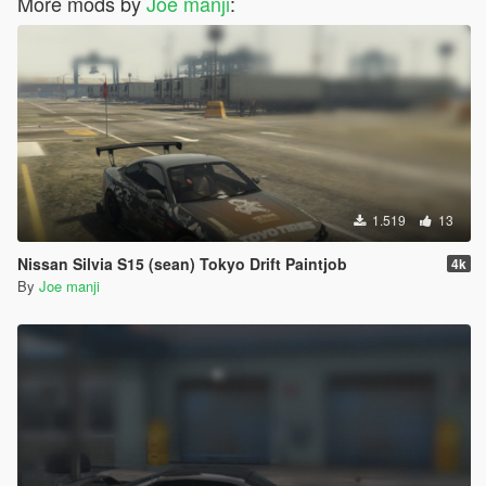
More mods by
Joe manji
:
1.519
13
Nissan Silvia S15 (sean) Tokyo Drift Paintjob
4k
By
Joe manji