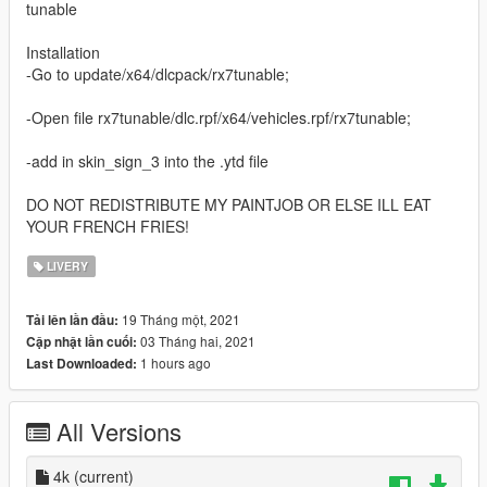
tunable
Installation
-Go to update/x64/dlcpack/rx7tunable;
-Open file rx7tunable/dlc.rpf/x64/vehicles.rpf/rx7tunable;
-add in skin_sign_3 into the .ytd file
DO NOT REDISTRIBUTE MY PAINTJOB OR ELSE ILL EAT
YOUR FRENCH FRIES!
LIVERY
19 Tháng một, 2021
Tải lên lần đầu:
03 Tháng hai, 2021
Cập nhật lần cuối:
1 hours ago
Last Downloaded:
All Versions
4k
(current)