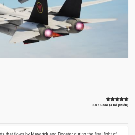
5.0 / 5 sao (4 bỏ phiếu)
ts that flown by Maverick and Rooster during the final fight of