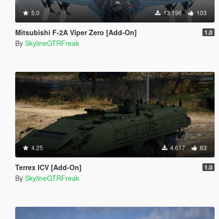
5.0
13.196
103
Mitsubishi F-2A Viper Zero [Add-On]
1.0
By
SkylineGTRFreak
4.25
4.617
63
Terrex ICV [Add-On]
1.0
By
SkylineGTRFreak