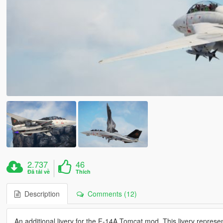
2.737
46
Đã tải về
Thích
Description
Comments (12)
An additional livery for the F-14A Tomcat mod. This livery represen