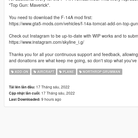
"Top Gun: Maverick".
You need to download the F-14A mod first:
https://www.gta5-mods.com/vehicles/f-14a-tomcat-add-on-top-gun
Check out Instagram to be up-to-date with WIP works and to submit 
https://www.instagram.com/skyline_i.g/
Thanks you for all your continuous support and feedback, allowi
and donations are what keep me going, so don't stop what you've 
ADD-ON
AIRCRAFT
PLANE
NORTHROP GRUMMAN
17 Tháng sáu, 2022
Tải lên lần đầu:
17 Tháng sáu, 2022
Cập nhật lần cuối:
9 hours ago
Last Downloaded: