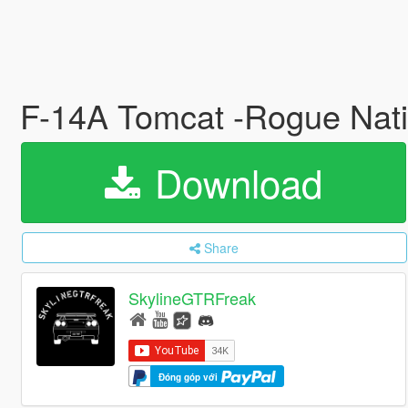
F-14A Tomcat -Rogue Nati
Download
Share
SkylineGTRFreak
Đóng góp với