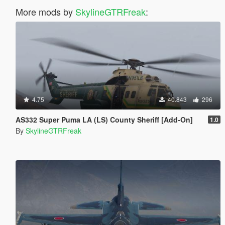
More mods by
SkylineGTRFreak
:
4.75
40.843
296
AS332 Super Puma LA (LS) County Sheriff [Add-On]
1.0
By
SkylineGTRFreak