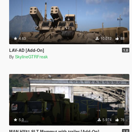
4.63
10.012
88
LAV-AD [Add-On]
1.0
By
SkylineGTRFreak
5.0
5.974
76
MAN HX81 SLT Mammut with trailer [Add-On]
1.0