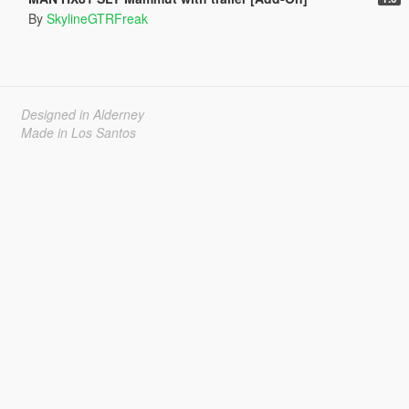
By
SkylineGTRFreak
Designed in Alderney
Made in Los Santos