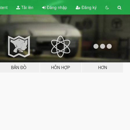
tent
Tải lên
Đăng nhập
Đăng ký
BẢN ĐỒ
HỖN HỢP
HƠN