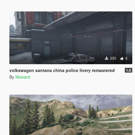
335
6
volkswagen santana china police livery remastered
1.0
By
Niveard