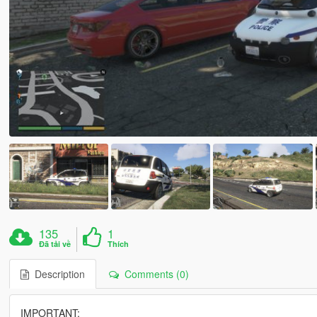
135
1
Đã tải về
Thích
Description
Comments (0)
IMPORTANT: