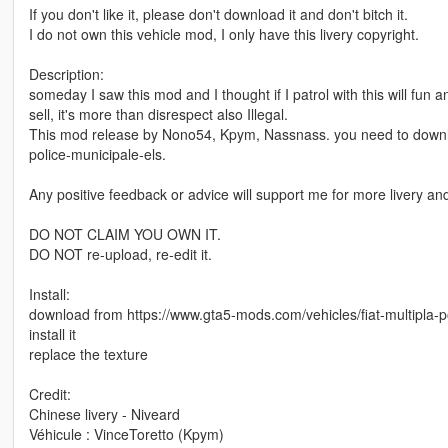
If you don't like it, please don't download it and don't bitch it.
I do not own this vehicle mod, I only have this livery copyright.
Description:
someday I saw this mod and I thought if I patrol with this will fun 
sell, it's more than disrespect also Illegal.
This mod release by Nono54, Kpym, Nassnass. you need to downloa
police-municipale-els.
Any positive feedback or advice will support me for more livery a
DO NOT CLAIM YOU OWN IT.
DO NOT re-upload, re-edit it.
Install:
download from https://www.gta5-mods.com/vehicles/fiat-multipla-p
install it
replace the texture
Credit:
Chinese livery - Niveard
Véhicule : VinceToretto (Kpym)