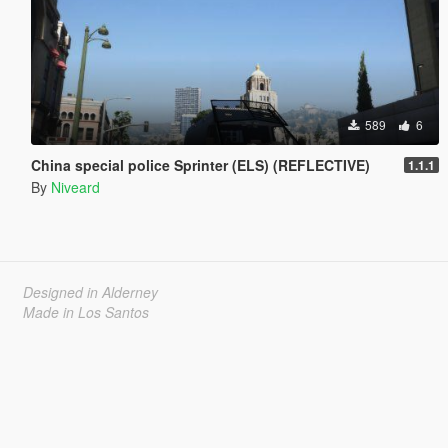
589
6
China special police Sprinter (ELS) (REFLECTIVE)
1.1.1
By
Niveard
Designed in Alderney
Made in Los Santos