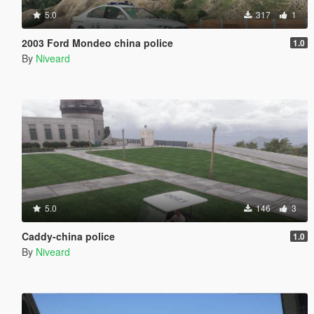
5.0
317
1
2003 Ford Mondeo china police
1.0
By
Niveard
5.0
146
3
Caddy-china police
1.0
By
Niveard