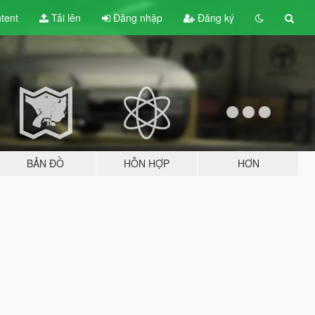
tent
Tải lên
Đăng nhập
Đăng ký
BẢN ĐỒ
HỖN HỢP
HƠN