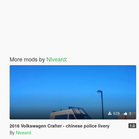
More mods by
Niveard
:
628
3
2016 Volkswagen Crafter - chinese police livery
1.0
By
Niveard