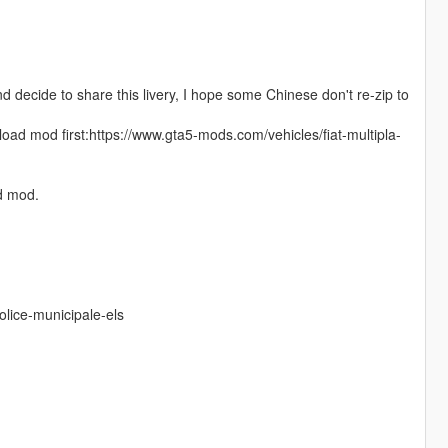
and decide to share this livery, I hope some Chinese don't re-zip to
d mod first:https://www.gta5-mods.com/vehicles/fiat-multipla-
nd mod.
olice-municipale-els