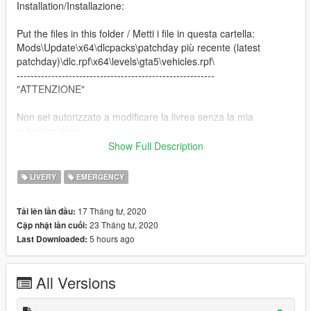
Installation/Installazione:
Put the files in this folder / Metti i file in questa cartella:
Mods\Update\x64\dlcpacks\patchday più recente (latest
patchday)\dlc.rpf\x64\levels\gta5\vehicles.rpf\
---------------------------------------------------------
"ATTENZIONE"
Non sei autorizzato a modificare la livrea senza la mia
autorizzazione,
per informazioni scrivimi in privato
Show Full Description
---------------------------------------------------------
"WARNING"
LIVERY
EMERGENCY
you are not allowed to modify my liveries without my
17 Tháng tư, 2020
Tải lên lần đầu:
authorization.
23 Tháng tư, 2020
Cập nhật lần cuối:
For info write me in private
5 hours ago
Last Downloaded:
---------------------------------------------------------
[ITA]
All Versions
Se apprezzi i miei lavori passa dal mio canale Instagram e
lasciami un follow, grazie!!