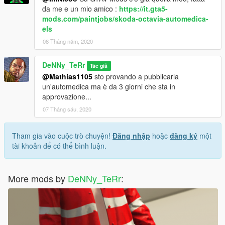
da me e un mio amico :
https://it.gta5-
mods.com/paintjobs/skoda-octavia-automedica-
els
08 Tháng năm, 2020
DeNNy_TeRr
Tác giả
@Mathias1105
sto provando a pubblicarla
un'automedica ma è da 3 giorni che sta in
approvazione...
07 Tháng sáu, 2020
Tham gia vào cuộc trò chuyện!
Đăng nhập
hoặc
đăng ký
một
tài khoản để có thể bình luận.
More mods by
DeNNy_TeRr
: