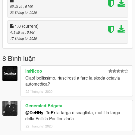
[ENG]
85 tải về
, 5 MB
23 Tháng tư, 2020
If you appreciate my works go on my Instagram channel and
leave me a follow, thanks !!
1.0
(current)
---------------------------------------------------------
413 tải về
, 5 MB
"Per novita su nuove skin entra nel mio discord!"
17 Tháng tư, 2020
https://discord.com/invite/RfmEvVf
8 Bình luận
ImNicoo
Ciao! bellissimo, riusciresti a fare la skoda octavia
automedica?
22 Tháng tư, 2020
GeneralediBrigata
@DeNNy_TeRr
la targa è sbagliata, metti la targa
della Polizia Penitenziaria
22 Tháng tư, 2020