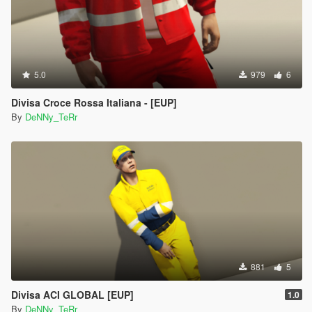
5.0
979
6
Divisa Croce Rossa Italiana - [EUP]
By
DeNNy_TeRr
881
5
Divisa ACI GLOBAL [EUP]
1.0
By
DeNNy_TeRr