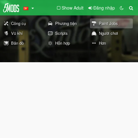
Show Adult
Đăng nhập
Công cụ
Phương tiện
Paint Jobs
Vũ khí
Scripts
Người chơi
Bản đồ
Hỗn hợp
Hơn