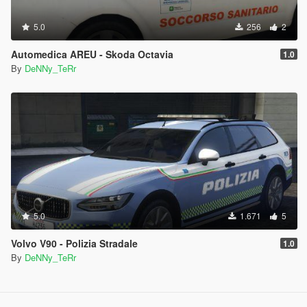
5.0
256
2
Automedica AREU - Skoda Octavia
1.0
By
DeNNy_TeRr
5.0
1.671
5
Volvo V90 - Polizia Stradale
1.0
By
DeNNy_TeRr