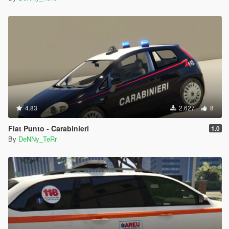
4.83
2.627
8
Fiat Punto - Carabinieri
1.0
By
DeNNy_TeRr