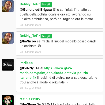
DeNNy_TeRr
Tác giả
@GeneralediBrigata
Si lo so, infatti l'ho fatto su
quella della polizia locale e ora sto lavorando su
un'altra ambulanza, però hai ragione ora la metto
23 Tháng tư, 2020
DeNNy_TeRr
Tác giả
@ImNicoo
se mi dai il link del modello posso dargli
un'occhiata 😀
23 Tháng tư, 2020
ImNicoo
@DeNNy_TeRr
https://www.gta5-
mods.com/paintjobs/skoda-octavia-polizia-
italiana-4k
il reskin è di pietro, nella sua descrizione
trovi anche il modello originale :)
23 Tháng tư, 2020
Mathias1105
@ImNicoo
Su GTAV Mods c'è gia quella mod, fatta