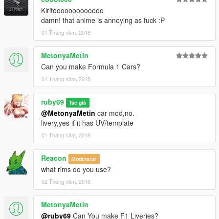
Kiritooooooooooooo
damn! that anime is annoying as fuck :P
01 Tháng năm, 2018
MetonyaMetin
Can you make Formula 1 Cars?
01 Tháng năm, 2018
ruby69
Tác giả
@MetonyaMetin
car mod,no.
livery,yes if it has UV/template
01 Tháng năm, 2018
Reacon
Moderator
what rims do you use?
02 Tháng năm, 2018
MetonyaMetin
@ruby69
Can You make F1 Liveries?