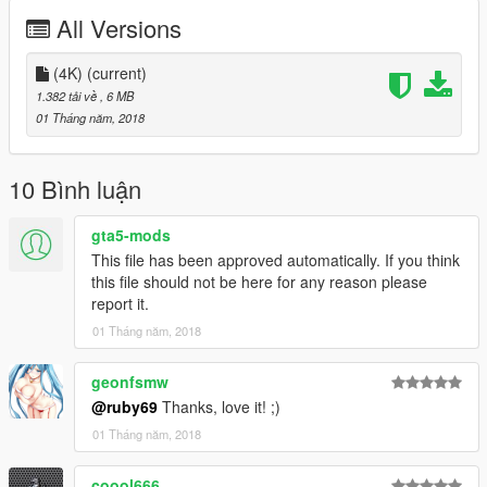
All Versions
(4K)
(current)
1.382 tải về
, 6 MB
01 Tháng năm, 2018
10 Bình luận
gta5-mods
This file has been approved automatically. If you think
this file should not be here for any reason please
report it.
01 Tháng năm, 2018
geonfsmw
@ruby69
Thanks, love it! ;)
01 Tháng năm, 2018
coool666