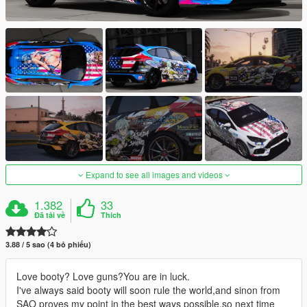
Expand to see all images and videos
1.382
33
Đã tải về
Thích
3.88 / 5 sao (4 bỏ phiếu)
Love booty? Love guns?You are in luck.
I've always said booty will soon rule the world,and sinon from
SAO proves my point in the best ways possible.so next time