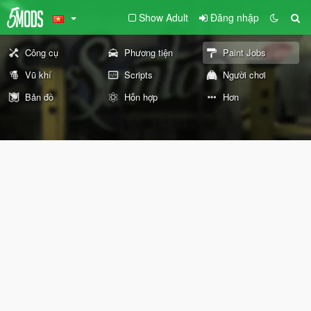
Show Adult
Đăng nhập
Công cụ
Phương tiện
Paint Jobs
Vũ khí
Scripts
Người chơi
Bản đồ
Hỗn hợp
Hơn