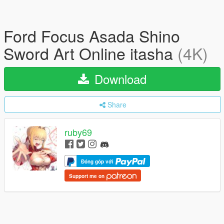
Ford Focus Asada Shino
Sword Art Online itasha
(4K)
Download
Share
ruby69
Đóng góp với
Support me on