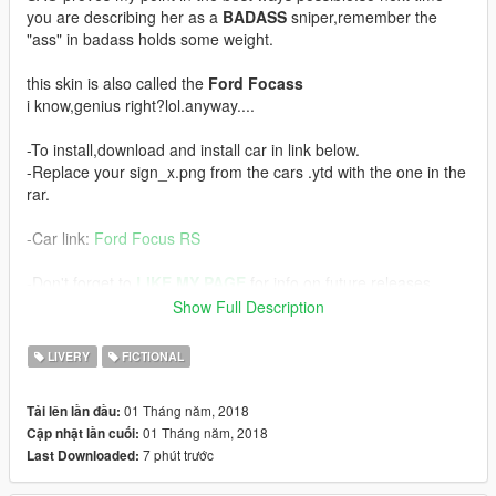
you are describing her as a
BADASS
sniper,remember the
"ass" in badass holds some weight.
this skin is also called the
Ford Focass
i know,genius right?lol.anyway....
-To install,download and install car in link below.
-Replace your sign_x.png from the cars .ytd with the one in the
rar.
-Car link:
Ford Focus RS
-Don't forget to
LIKE MY PAGE
for info on future releases.
Show Full Description
Screens by Dylan Ardha and Zeiko Gaming.
LIVERY
FICTIONAL
See ya :)
01 Tháng năm, 2018
Tải lên lần đầu:
01 Tháng năm, 2018
Cập nhật lần cuối:
7 phút trước
Last Downloaded: