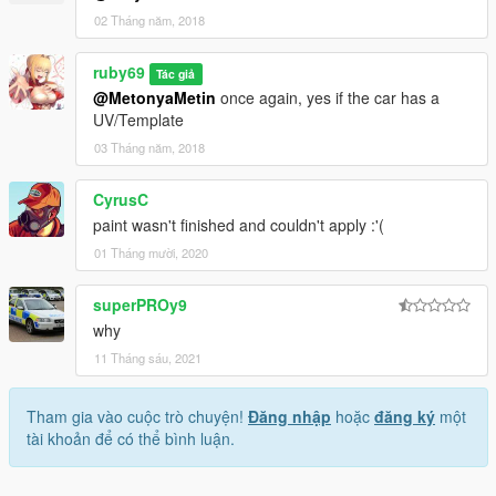
02 Tháng năm, 2018
ruby69
Tác giả
@MetonyaMetin
once again, yes if the car has a
UV/Template
03 Tháng năm, 2018
CyrusC
paint wasn't finished and couldn't apply :'(
01 Tháng mười, 2020
superPROy9
why
11 Tháng sáu, 2021
Tham gia vào cuộc trò chuyện!
Đăng nhập
hoặc
đăng ký
một
tài khoản để có thể bình luận.