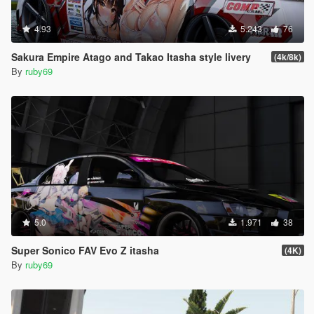
4.93
5.243
76
Sakura Empire Atago and Takao Itasha style livery
(4k/8k)
By
ruby69
5.0
1.971
38
Super Sonico FAV Evo Z itasha
(4K)
By
ruby69