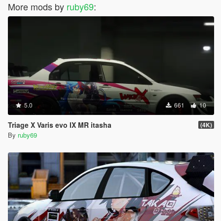
More mods by
ruby69
:
5.0
661
10
Triage X Varis evo IX MR itasha
(4K)
By
ruby69