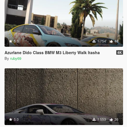
5.0
1.754
48
Azurlane Dido Class BMW M3 Liberty Walk Itasha
4K
By
ruby69
5.0
1.553
26