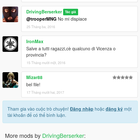
DrivingBerserker
Tác giả
@trooperMNG
No mi dispiace
25 Tháng ba, 2016
IronMax
Salve a tutti ragazzi,cè qualcuno di Vicenza o
provincia?
15 Tháng mười một, 2016
Mizar88
bel file!
17 Tháng mười hai, 2017
Tham gia vào cuộc trò chuyện!
Đăng nhập
hoặc
đăng ký
một
tài khoản để có thể bình luận.
More mods by
DrivingBerserker
: