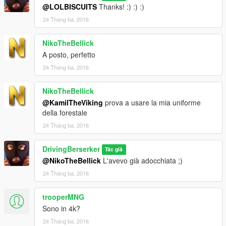
@LOLBISCUITS
Thanks! :) :) :)
24 Tháng ba, 2016
NikoTheBellick
A posto, perfetto
24 Tháng ba, 2016
NikoTheBellick
@KamilTheViking
prova a usare la mia uniforme
della forestale
24 Tháng ba, 2016
DrivingBerserker
Tác giả
@NikoTheBellick
L'avevo già adocchiata ;)
24 Tháng ba, 2016
trooperMNG
Sono in 4k?
24 Tháng ba, 2016