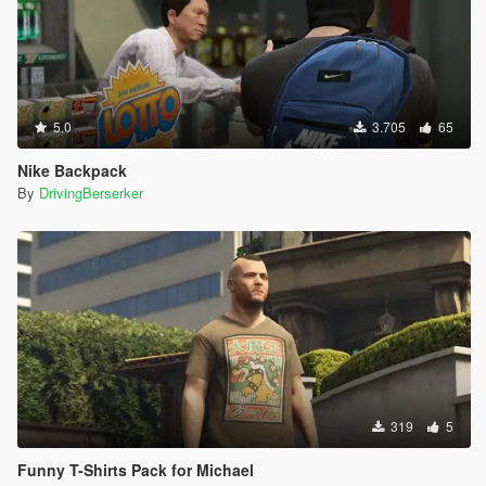
5.0
3.705
65
Nike Backpack
By
DrivingBerserker
319
5
Funny T-Shirts Pack for Michael