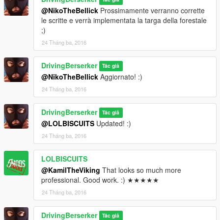
@NikoTheBellick
Prossimamente verranno corrette
le scritte e verrà implementata la targa della forestale
;)
24 Tháng ba, 2016
DrivingBerserker
Tác giả
@NikoTheBellick
Aggiornato! :)
24 Tháng ba, 2016
DrivingBerserker
Tác giả
@LOLBISCUITS
Updated! :)
24 Tháng ba, 2016
LOLBISCUITS
@KamilTheViking
That looks so much more
professional. Good work. :) ★★★★★
24 Tháng ba, 2016
DrivingBerserker
Tác giả