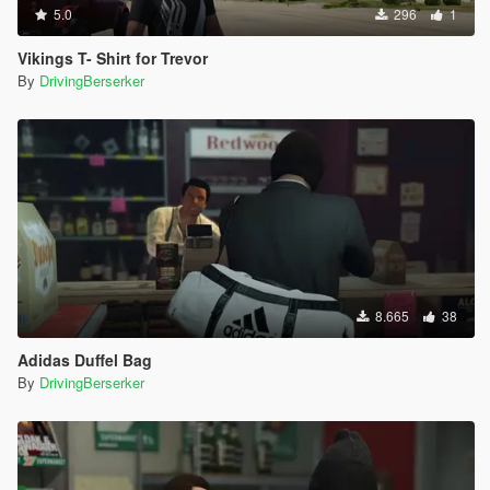
5.0
296
1
Vikings T- Shirt for Trevor
By
DrivingBerserker
8.665
38
Adidas Duffel Bag
By
DrivingBerserker