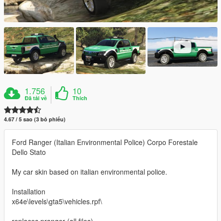
1.756
10
Đã tải về
Thích
4.67 / 5 sao (3 bỏ phiếu)
Ford Ranger (Italian Environmental Police) Corpo Forestale
Dello Stato
My car skin based on italian environmental police.
Installation
x64e\levels\gta5\vehicles.rpf\
replaces pranger (all files)