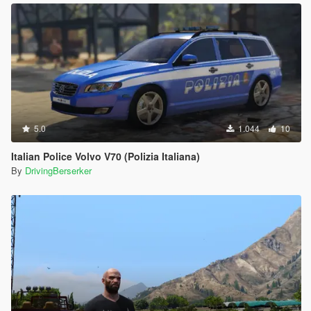
5.0
1.044
10
Italian Police Volvo V70 (Polizia Italiana)
By
DrivingBerserker