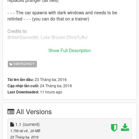
- - - The car spawns with dark windows and needs to be
retinted - - - (you can do that on a trainer)
Credits to:
BritishGamer88, Luke Brazier,ChrisTuffur
------------------------------
Show Full Description
Ford Ranger Corpo Forestale Dello Stato
EMERGENCY
La mia livrea del corpo forestale dello stato
23 Tháng ba, 2016
Tải lên lần đầu:
Installazione
24 Tháng ba, 2016
Cập nhật lần cuối:
x64e\levels\gta5\vehicles.rpf\
11 hours ago
Last Downloaded:
sostituire pranger (tutti i file)
All Versions
- - - La macchina appare con i vetri oscurati e bisogna schiarirli
- - - (si può fare con qualsiasi trainer)
1.1
(current)
Ringraziamenti:
1.756 tải về
, 20 MB
BritishGamer88, Luke Brazier,ChrisTuffur
23 Tháng ba, 2016