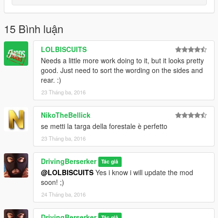
15 Bình luận
LOLBISCUITS
Needs a little more work doing to it, but it looks pretty
good. Just need to sort the wording on the sides and
rear. :)
23 Tháng ba, 2016
NikoTheBellick
se metti la targa della forestale è perfetto
23 Tháng ba, 2016
DrivingBerserker
Tác giả
@LOLBISCUITS
Yes i know i will update the mod
soon! ;)
24 Tháng ba, 2016
DrivingBerserker
Tác giả