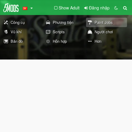
Show Adult
Đăng nhập
Công cụ
Phương tiện
Paint Jobs
Vũ khí
Scripts
Người chơi
Bản đồ
Hỗn hợp
Hơn