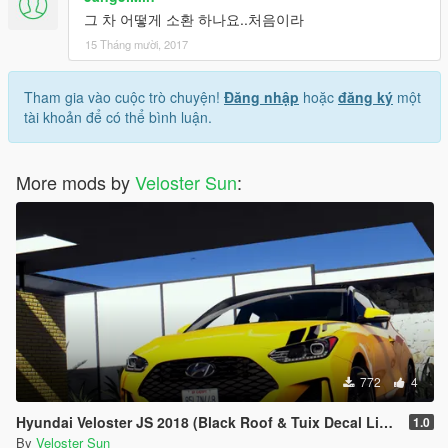
그 차 어떻게 소환 하나요..처음이라
15 Tháng mười, 2017
Tham gia vào cuộc trò chuyện!
Đăng nhập
hoặc
đăng ký
một
tài khoản để có thể bình luận.
More mods by
Veloster Sun
:
772
4
Hyundai Veloster JS 2018 (Black Roof & Tuix Decal Livery)
1.0
By
Veloster Sun