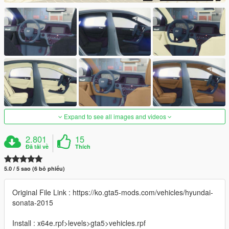
Expand to see all images and videos
2.801
15
Đã tải về
Thích
5.0 / 5 sao (6 bỏ phiếu)
Original File Link : https://ko.gta5-mods.com/vehicles/hyundai-
sonata-2015
Install : x64e.rpf>levels>gta5>vehicles.rpf