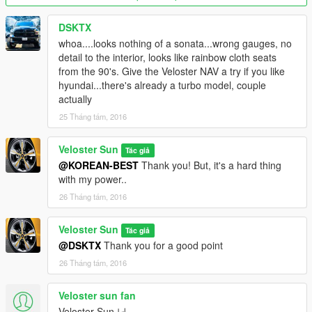
DSKTX
whoa....looks nothing of a sonata...wrong gauges, no
detail to the interior, looks like rainbow cloth seats
from the 90's. Give the Veloster NAV a try if you like
hyundai...there's already a turbo model, couple
actually
25 Tháng tám, 2016
Veloster Sun
Tác giả
@KOREAN-BEST
Thank you! But, it's a hard thing
with my power..
26 Tháng tám, 2016
Veloster Sun
Tác giả
@DSKTX
Thank you for a good point
26 Tháng tám, 2016
Veloster sun fan
Veloster Sun 님,