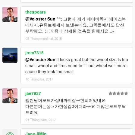
thespears
@Veloster Sun
^^; 그런데 제가 네이버쪽지 페이스북
메세지,유튜브메세지 보냈는데요, 그쪽들에서도 답신
부탁해요, 님과 좀더 상세한 접촉을 원해서요...~
03 Tháng mười hai, 2016
jrem7315
@Veloster Sun
it looks great but the wheel size is too
small. wheel and tires need to fill out wheel well more
cause they look too small
10 Tháng ba, 2017
jae7927
벨썬님꺼모드가실내까지잘구현되어있네요
다른분꺼는실내가현실감0이더라구요 더많은모드부탁
드려요
21 Tháng năm, 2017
JangJiMin