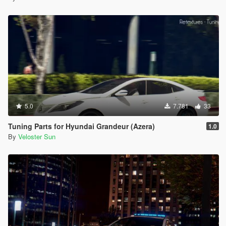
5.0
7.781
33
Tuning Parts for Hyundai Grandeur (Azera)
1.0
By
Veloster Sun