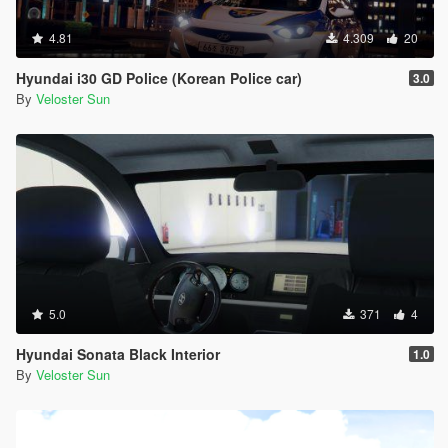
4.81
4.309
20
Hyundai i30 GD Police (Korean Police car)
3.0
By
Veloster Sun
5.0
371
4
Hyundai Sonata Black Interior
1.0
By
Veloster Sun