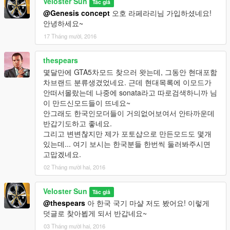
Veloster Sun
Tác giả
@Genesis concept
오호 라페라리님 가입하셨네요!
안녕하세요~
17 Tháng mười, 2016
thespears
몇달만에 GTA5차모드 찾으러 왓는데, 그동안 현대포함
차브랜드 분류생겼었네요. 근데 현대목록에 이모드가
안떠서몰랐는데 나중에 sonata라고 따로검색하니까 님
이 만드신모드들이 뜨네요~
안그래도 한국인모더들이 거의없어보여서 안타까운데
반갑기도하고 좋네요.
그리고 변변찮지만 제가 포토샵으로 만든모드도 몇개
있는데... 여기 보시는 한국분들 한번씩 둘러봐주시면
고맙겠네요.
02 Tháng mười hai, 2016
Veloster Sun
Tác giả
@thespears
아 한국 국기 마샬 저도 봤어요! 이렇게
덧글로 찾아뵙게 되서 반갑네요~
03 Tháng mười hai, 2016