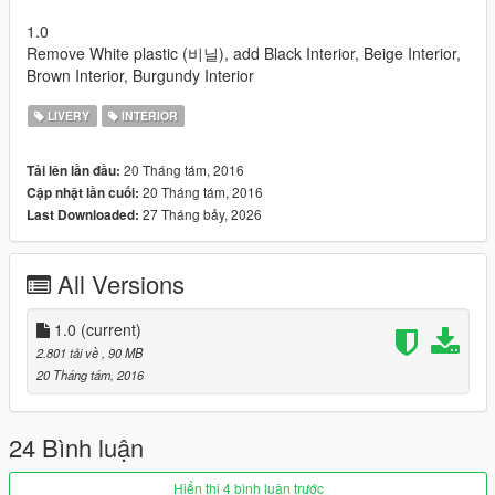
1.0
Remove White plastic (비닐), add Black Interior, Beige Interior,
Brown Interior, Burgundy Interior
LIVERY
INTERIOR
20 Tháng tám, 2016
Tải lên lần đầu:
20 Tháng tám, 2016
Cập nhật lần cuối:
27 Tháng bảy, 2026
Last Downloaded:
All Versions
1.0
(current)
2.801 tải về
, 90 MB
20 Tháng tám, 2016
24 Bình luận
Hiển thị 4 bình luận trước