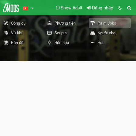
Show Adult
Đăng nhập
Công cụ
Phương tiện
Paint Jobs
Vũ khí
Scripts
Người chơi
Bản đồ
Hỗn hợp
Hơn