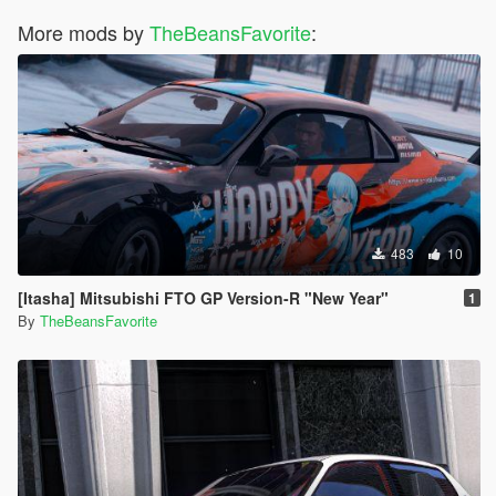
More mods by
TheBeansFavorite
:
483
10
[Itasha] Mitsubishi FTO GP Version-R "New Year"
1
By
TheBeansFavorite