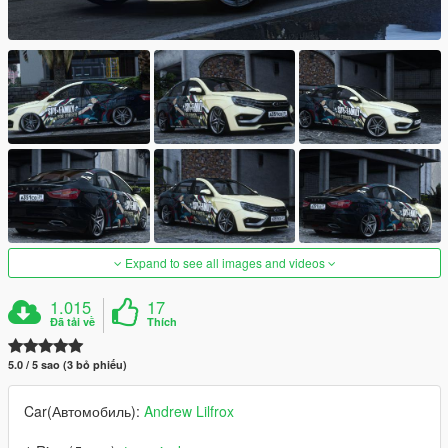
Expand to see all images and videos
1.015
17
Đã tải về
Thích
5.0 / 5 sao (3 bỏ phiếu)
Car(Автомобиль):
Andrew Lilfrox