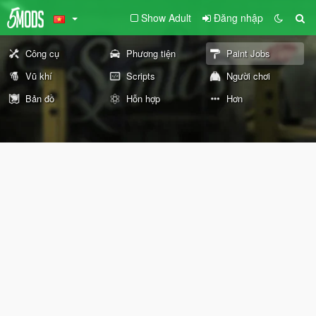
Show Adult
Đăng nhập
Công cụ
Phương tiện
Paint Jobs
Vũ khí
Scripts
Người chơi
Bản đồ
Hỗn hợp
Hơn