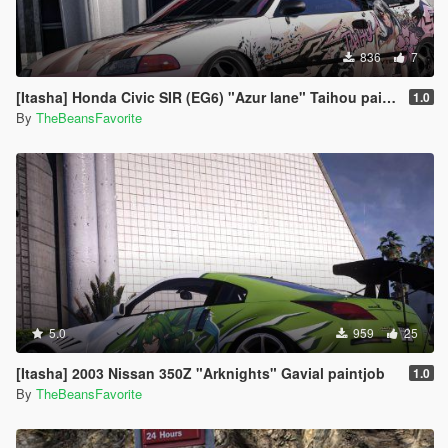
836
7
[Itasha] Honda Civic SIR (EG6) "Azur lane" Taihou paintjob
1.0
By
TheBeansFavorite
5.0
959
25
[Itasha] 2003 Nissan 350Z "Arknights" Gavial paintjob
1.0
By
TheBeansFavorite