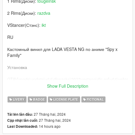
1 Rims(Диски):
tougeinsk
2 Rims(Диски):
razdva
VStancer(Стэнс):
ikt
RU
Кастомный винил для LADA VESTA NG по аниме "Spy x
Family"
Установка
GTAV\mods\update\x64\dlcpacks\2023vestang\dlc.rpf\x64\vehic
les.rpf\ заменить 2023vestang.ytd на мой файл
Show Full Description
Буду сильно рад, если вы оставите комментарий и
LIVERY
BADGE
LICENSE PLATE
FICTIONAL
поставьте лайк моей работе!
Исключительно для некоммерческого использования, по
27 Tháng hai, 2024
Tải lên lần đầu:
всем вопросам писать в соц сети
27 Tháng hai, 2024
Cập nhật lần cuối:
14 hours ago
Last Downloaded:
EN