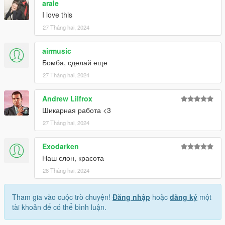
arale
I love this
27 Tháng hai, 2024
airmusic
Бомба, сделай еще
27 Tháng hai, 2024
Andrew Lilfrox
Шикарная работа <3
27 Tháng hai, 2024
Exodarken
Наш слон, красота
28 Tháng hai, 2024
Tham gia vào cuộc trò chuyện!
Đăng nhập
hoặc
đăng ký
một
tài khoản để có thể bình luận.