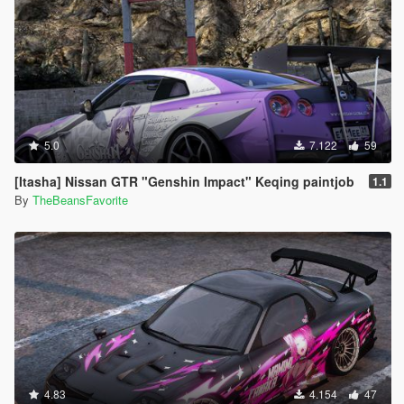
5.0
7.122
59
[Itasha] Nissan GTR "Genshin Impact" Keqing paintjob
1.1
By
TheBeansFavorite
4.83
4.154
47