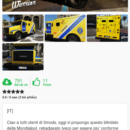
791
11
Đã tải về
Thích
5.0 / 5 sao (2 bỏ phiếu)
[IT]
Ciao a tutti utenti di 5mods, oggi vi propongo questo blindato
della Mondialpol, rebadgeato Iveco per essere piu' conforme