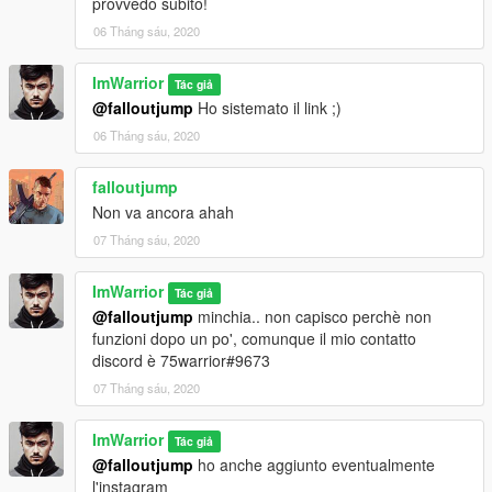
provvedo subito!
06 Tháng sáu, 2020
ImWarrior
Tác giả
@falloutjump
Ho sistemato il link ;)
06 Tháng sáu, 2020
falloutjump
Non va ancora ahah
07 Tháng sáu, 2020
ImWarrior
Tác giả
@falloutjump
minchia.. non capisco perchè non
funzioni dopo un po', comunque il mio contatto
discord è 75warrior#9673
07 Tháng sáu, 2020
ImWarrior
Tác giả
@falloutjump
ho anche aggiunto eventualmente
l'instagram