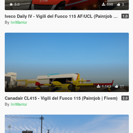
5.0
598
3
Iveco Daily IV - Vigili del Fuoco 115 AF/UCL (Paintjob | FiveM)
1.0
By
ImWarrior
1.143
11
Canadair CL415 - Vigili del Fuoco 115 (Paintjob | Fivem)
2.0
By
ImWarrior