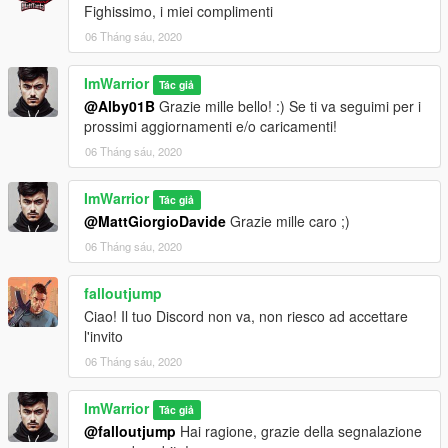
Fighissimo, i miei complimenti
06 Tháng sáu, 2020
ImWarrior
Tác giả
@Alby01B
Grazie mille bello! :) Se ti va seguimi per i
prossimi aggiornamenti e/o caricamenti!
06 Tháng sáu, 2020
ImWarrior
Tác giả
@MattGiorgioDavide
Grazie mille caro ;)
06 Tháng sáu, 2020
falloutjump
Ciao! Il tuo Discord non va, non riesco ad accettare
l'invito
06 Tháng sáu, 2020
ImWarrior
Tác giả
@falloutjump
Hai ragione, grazie della segnalazione