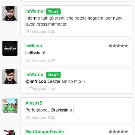
ImWarrior
Tác giả
Informo tutti gli utenti che potete seguirmi per nuovi
lavori prossimamente!
06 Tháng sáu, 2020
ImNicoo
bellissimo!
06 Tháng sáu, 2020
ImWarrior
Tác giả
@ImNicoo
Grazie amico mio :)
06 Tháng sáu, 2020
Alby01B
Perfettoooo.. Bravissimo !
06 Tháng sáu, 2020
MattGiorgioDavide