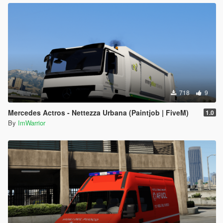
718
9
Mercedes Actros - Nettezza Urbana (Paintjob | FiveM)
1.0
By
ImWarrior