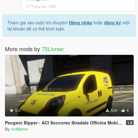
07 Tháng sáu, 2020
Tham gia vào cuộc trò chuyện!
Đăng nhập
hoặc
đăng ký
một
tài khoản để có thể bình luận.
More mods by
75Livree
:
5.0
626
4
Peugeot Bipper - ACI Soccorso Stradale Officina Mobile (Paintjob | FiveM)
1.0
By
ImWarrior