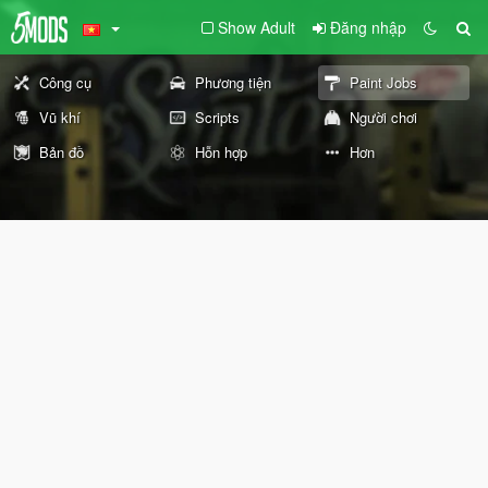
Show Adult
Đăng nhập
Công cụ
Phương tiện
Paint Jobs
Vũ khí
Scripts
Người chơi
Bản đồ
Hỗn hợp
Hơn