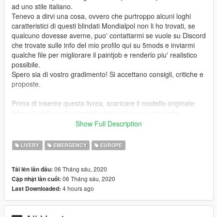
ad uno stile italiano.
Tenevo a dirvi una cosa, ovvero che purtroppo alcuni loghi
caratteristici di questi blindati Mondialpol non li ho trovati, se
qualcuno dovesse averne, puo' contattarmi se vuole su Discord
che trovate sulle info del mio profilo qui su 5mods e inviarmi
qualche file per migliorare il paintjob e renderlo piu' realistico
possibile.
Spero sia di vostro gradimento! Si accettano consigli, critiche e
proposte.
Prima di inserire questa livrea, scaricare il modello originale:
https://it.gta5-mods.com/vehicles/portuguese-stockade-
replaced
Show Full Description
Poi sostituire i file "stockade.ytd" e "stockade-hi.ytd"
dell'originale con i file .YTD di questo modello.
LIVERY
EMERGENCY
EUROPE
---- Change Log ----
06 Tháng sáu, 2020
Tải lên lần đầu:
v1.0
06 Tháng sáu, 2020
Cập nhật lần cuối:
Versione Iniziale
4 hours ago
Last Downloaded: