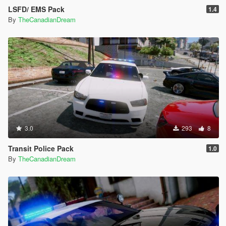
LSFD/ EMS Pack
1.4
By
TheCanadianDream
3.0
293
8
Transit Police Pack
1.0
By
TheCanadianDream