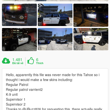
1.481
6
Đã tải về
Thích
Hello, apparently this file was never made for this Tahoe so i
thought i would make a few skins including:
Regular Patrol
Regular patrol varrient2
K-9 unit
Supervisor 1
Supervisor 2
Thanks to @JBuzz826 for requesting this, there actually really