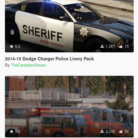
5.0
1.367
15
2014-15 Dodge Charger Police Livery Pack
By
TheCanadianDream
5.0
3.332
30