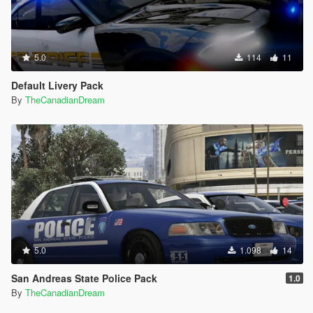
5.0
114
11
Default Livery Pack
By
TheCanadianDream
5.0
1.098
14
San Andreas State Police Pack
1.0
By
TheCanadianDream