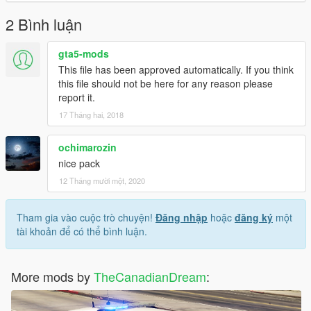
2 Bình luận
gta5-mods
This file has been approved automatically. If you think
this file should not be here for any reason please
report it.
17 Tháng hai, 2018
ochimarozin
nice pack
12 Tháng mười một, 2020
Tham gia vào cuộc trò chuyện!
Đăng nhập
hoặc
đăng ký
một
tài khoản để có thể bình luận.
More mods by
TheCanadianDream
: