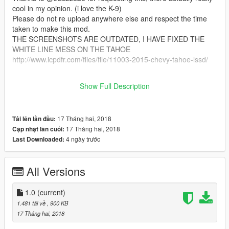
cool in my opinion. (i love the K-9)
Please do not re upload anywhere else and respect the time
taken to make this mod.
THE SCREENSHOTS ARE OUTDATED, I HAVE FIXED THE
WHITE LINE MESS ON THE TAHOE
http://www.lcpdfr.com/files/file/11003-2015-chevy-tahoe-lssd/
Next pack will be the GCPD
Show Full Description
be sure to leave a like and review!
17 Tháng hai, 2018
Tải lên lần đầu:
17 Tháng hai, 2018
Cập nhật lần cuối:
4 ngày trước
Last Downloaded:
All Versions
1.0
(current)
1.481 tải về
, 900 KB
17 Tháng hai, 2018