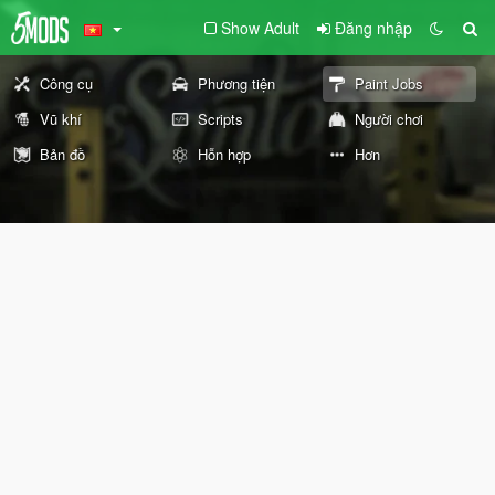
Show Adult
Đăng nhập
Công cụ
Phương tiện
Paint Jobs
Vũ khí
Scripts
Người chơi
Bản đồ
Hỗn hợp
Hơn