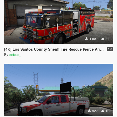
1.802
31
[4K] Los Santos County Sheriff Fire Rescue Pierce Arrow (Broward Sheriff)
1.0
By
snipps_
922
12