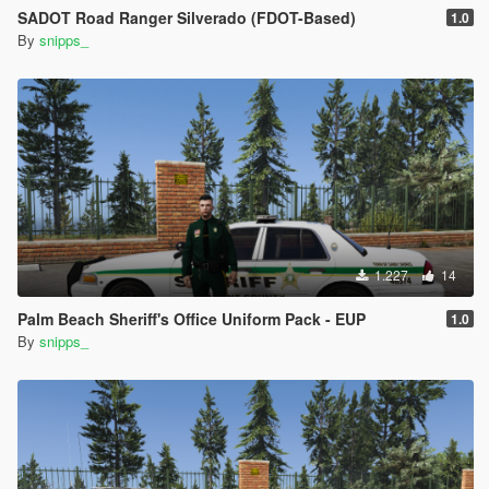
SADOT Road Ranger Silverado (FDOT-Based)
1.0
By
snipps_
1.227
14
Palm Beach Sheriff's Office Uniform Pack - EUP
1.0
By
snipps_