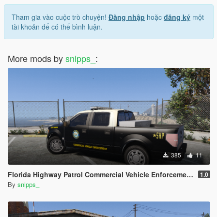
Tham gia vào cuộc trò chuyện!
Đăng nhập
hoặc
đăng ký
một
tài khoản để có thể bình luận.
More mods by
snipps_
:
385
11
Florida Highway Patrol Commercial Vehicle Enforcement F-150
1.0
By
snipps_