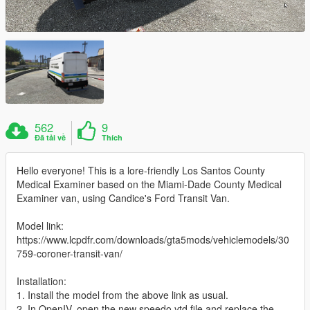
562
9
Đã tải về
Thích
Hello everyone! This is a lore-friendly Los Santos County
Medical Examiner based on the Miami-Dade County Medical
Examiner van, using Candice's Ford Transit Van.
Model link:
https://www.lcpdfr.com/downloads/gta5mods/vehiclemodels/30
759-coroner-transit-van/
Installation:
1. Install the model from the above link as usual.
2. In OpenIV, open the new speedo.ytd file and replace the