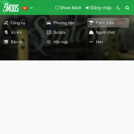
Show Adult
Đăng nhập
Công cụ
Phương tiện
Paint Jobs
Vũ khí
Scripts
Người chơi
Bản đồ
Hỗn hợp
Hơn