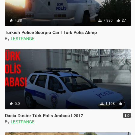
4.88
7.980
27
Turkish Police Scorpio Car l Türk Polis Akrep
By
LESTRANGE
5.0
1.108
1
Dacia Duster Türk Polis Arabası l 2017
1.0
By
LESTRANGE