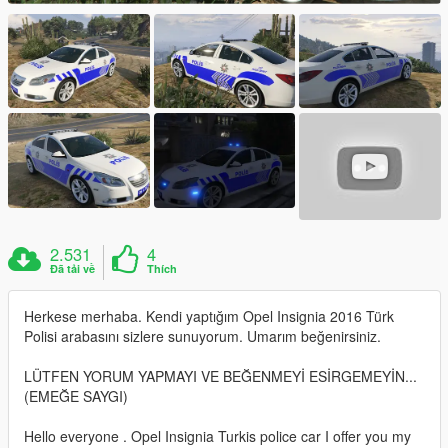
2.531
4
Đã tải về
Thích
Herkese merhaba. Kendi yaptığım Opel Insignia 2016 Türk
Polisi arabasını sizlere sunuyorum. Umarım beğenirsiniz.
LÜTFEN YORUM YAPMAYI VE BEĞENMEYİ ESİRGEMEYİN...
(EMEĞE SAYGI)
Hello everyone . Opel Insignia Turkis police car I offer you my