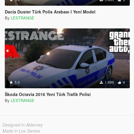
Dacia Duster Türk Polis Arabası l Yeni Model
By
LESTRANGE
5.0
1.999
4
Škoda Octavia 2016 Yeni Türk Trafik Polisi
By
LESTRANGE
Designed in Alderney
Made in Los Santos