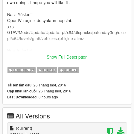
own doing . I hope you will like it .
Nasıl Yüklenir
OpenIV ı açınız dosyaların hepsini:
>>>
GTAV/Mods/Update/Update.rpf/x64/dlcpacks/patchday3ng/dlc.r
pf/x64/levels/gta5/vehicles.rpf içine atınız
How to İnstall
Show Full Description
Use OpenIV
Go to >>>
EMERGENCY
TURKEY
EUROPE
GTAV/Mods/Update/Update.rpf/x64/dlcpacks/patchday3ng/dlc.r
pf/x64/levels/gta5/vehicles.rpf drop all the files there
26 Tháng một, 2016
Tải lên lần đầu:
26 Tháng một, 2016
Cập nhật lần cuối:
CREDITS
8 hours ago
Last Downloaded:
Model : 3D Model's - 3dgarage.ru
GTAIV Author : BritishGamer88n
All Versions
Edited Futher For IV : BritishGamer88
Converted over to GTAV : BritishGamer88
Texture's/Material's : BritishGamer88 / LESTRANGE
(current)
Template : BritishGamer88