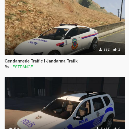
882
2
Gendarmerie Traffic l Jandarma Trafik
By
LESTRANGE
5.0
5.465
9