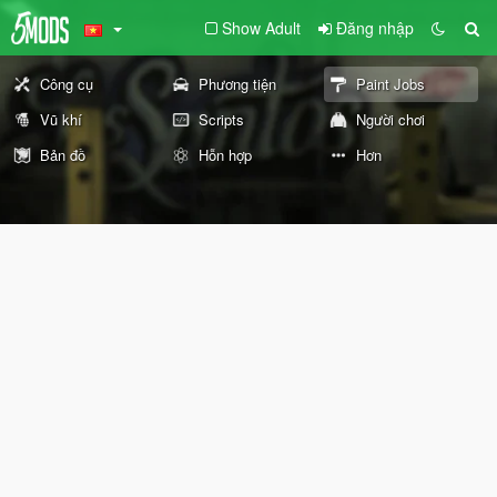
Show Adult
Đăng nhập
Công cụ
Phương tiện
Paint Jobs
Vũ khí
Scripts
Người chơi
Bản đồ
Hỗn hợp
Hơn