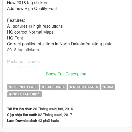
New 2018 tag stickers
Add new High Quality Font
Features:
All textures in high resolutions
HQ correct Normal Maps
HQ Font
Correct position of letters in North Dakota(Yankton) plate
2018 tag stickers
Package includes:
present CA plate
black/yellow CA plate
Show Full Description
blue/yellow CA plate
CA Exempt plate
LICENSE PLATE
CALIFORNIA
NORTH DAKOTA
USA
Golden State CA plate
NORTH AMERICA
dirt/clean North Dakota plate
Installation:
26 Tháng mười hai, 2016
Tải lên lần đầu:
Replace textures in file "vehshare.ytd" along the way:
02 Tháng mười, 2017
Cập nhật lần cuối:
\Grand Theft Auto V\mods\x64e.rpf\levels\gta5\vehicles.rpf\ и
43 phút trước
Last Downloaded:
\Grand Theft Auto