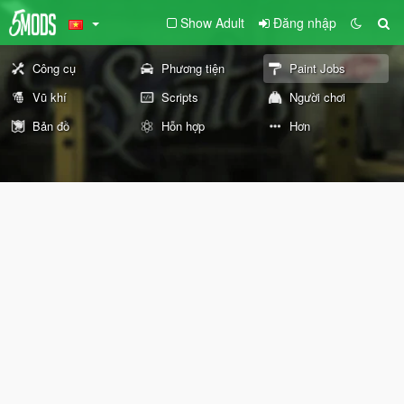
Show Adult
Đăng nhập
Công cụ
Phương tiện
Paint Jobs
Vũ khí
Scripts
Người chơi
Bản đồ
Hỗn hợp
Hơn