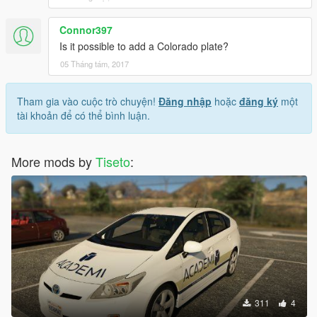
Connor397
Is it possible to add a Colorado plate?
05 Tháng tám, 2017
Tham gia vào cuộc trò chuyện!
Đăng nhập
hoặc
đăng ký
một
tài khoản để có thể bình luận.
More mods by
Tiseto
:
311
4