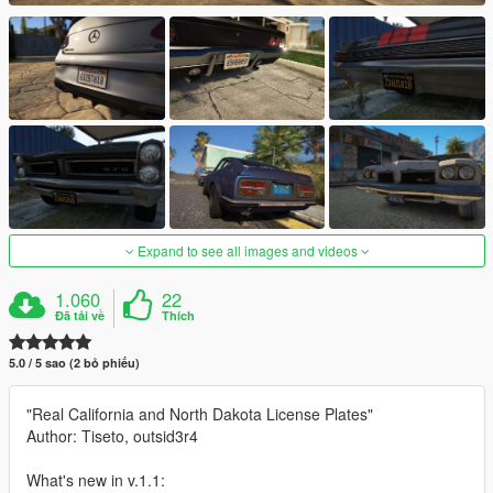
Expand to see all images and videos
1.060
22
Đã tải về
Thích
5.0 / 5 sao (2 bỏ phiếu)
"Real California and North Dakota License Plates"
Author: Tiseto, outsid3r4
What's new in v.1.1: