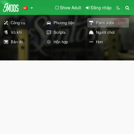
Show Adult
Đăng nhập
Công cụ
Phương tiện
Paint Jobs
Vũ khí
Scripts
Người chơi
Bản đồ
Hỗn hợp
Hơn