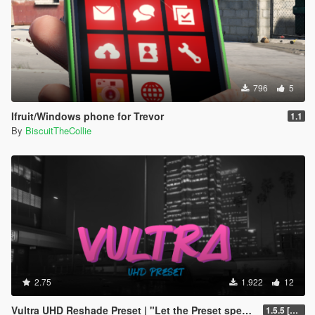
796
5
Ifruit/Windows phone for Trevor
1.1
By
BiscuitTheCollie
2.75
1.922
12
Vultra UHD Reshade Preset | "Let the Preset speak for itself"
1.5.5 [LITE update]