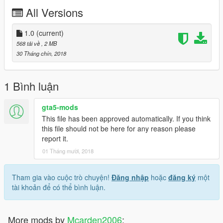
All Versions
1.0
(current)
568 tải về
, 2 MB
30 Tháng chín, 2018
1 Bình luận
gta5-mods
This file has been approved automatically. If you think
this file should not be here for any reason please
report it.
01 Tháng mười, 2018
Tham gia vào cuộc trò chuyện!
Đăng nhập
hoặc
đăng ký
một
tài khoản để có thể bình luận.
More mods by
Mcarden2006
: