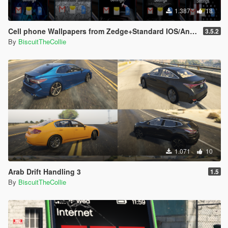
1.387
18
Cell phone Wallpapers from Zedge+Standard IOS/Android Wallpaper
3.5.2
By
BiscuitTheCollie
1.071
10
Arab Drift Handling 3
1.5
By
BiscuitTheCollie