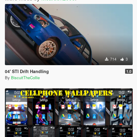
714
3
04' STI Drift Handling
1.0
By
BiscuitTheCollie