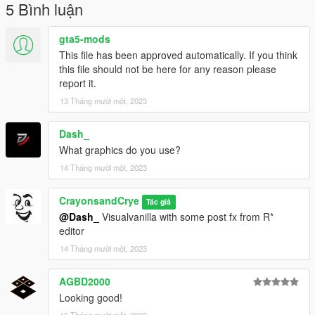
5 Bình luận
gta5-mods
This file has been approved automatically. If you think
this file should not be here for any reason please
report it.
13 Tháng mười một, 2023
Dash_
What graphics do you use?
14 Tháng mười một, 2023
CrayonsandCrye
Tác giả
@Dash_
Visualvanilla with some post fx from R*
editor
14 Tháng mười một, 2023
AGBD2000
Looking good!