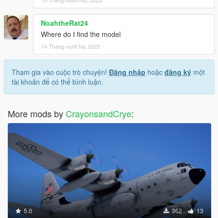
15 Tháng mười một, 2023
NoahtheRat24
Where do I find the model
14 Tháng mười hai, 2023
Tham gia vào cuộc trò chuyện!
Đăng nhập
hoặc
đăng ký
một
tài khoản để có thể bình luận.
More mods by
CrayonsandCrye
:
5.0
362
13