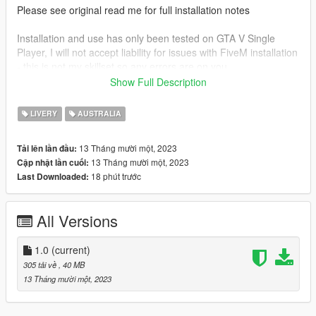
Please see original read me for full installation notes
Installation and use has only been tested on GTA V Single
Player, I will not accept liability for issues with FiveM installation
- this is not my skillset so any errors are on you.
Show Full Description
CREDITS
LIVERY
AUSTRALIA
Textures by:
13 Tháng mười một, 2023
Tải lên lần đầu:
Crayon
13 Tháng mười một, 2023
Cập nhật lần cuối:
Thomas Arnold
18 phút trước
Last Downloaded:
Models by :
All Versions
SkylineGTRFreak
1.0
(current)
305 tải về
, 40 MB
13 Tháng mười một, 2023