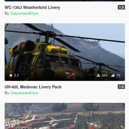
WC-130J Weatherbird Livery
1.0
By
CrayonsandCrye
5.0
365
10
UH-60L Medevac Livery Pack
1.0
By
CrayonsandCrye