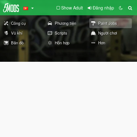
Show Adult
Đăng nhập
Công cụ
Phương tiện
Paint Jobs
Vũ khí
Scripts
Người chơi
Bản đồ
Hỗn hợp
Hơn