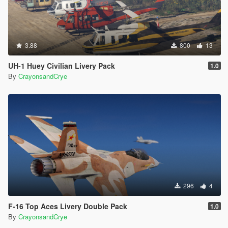
3.88
800
13
UH-1 Huey Civilian Livery Pack
1.0
By
CrayonsandCrye
296
4
F-16 Top Aces Livery Double Pack
1.0
By
CrayonsandCrye