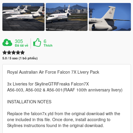
305
6
Đã tải về
Thích
5.0 / 5 sao (1 bỏ phiếu)
Royal Australian Air Force Falcon 7X Livery Pack
3x Liveries for SkylineGTRFreaks Falcon7X
A56-003, A56-002 & A56-001(RAAF 100th anniversary livery)
INSTALLATION NOTES
Replace the falcon7x.ytd from the original download with the
one included in this file. Once done, install according to
Skylines instructions found in the original download.