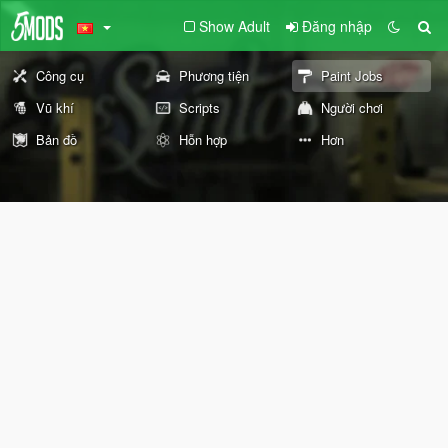
Show Adult
Đăng nhập
Công cụ
Phương tiện
Paint Jobs
Vũ khí
Scripts
Người chơi
Bản đồ
Hỗn hợp
Hơn