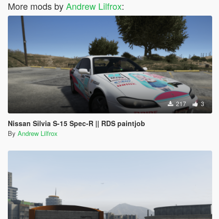
More mods by
Andrew Lilfrox
:
217
3
Nissan Silvia S-15 Spec-R || RDS paintjob
By
Andrew Lilfrox