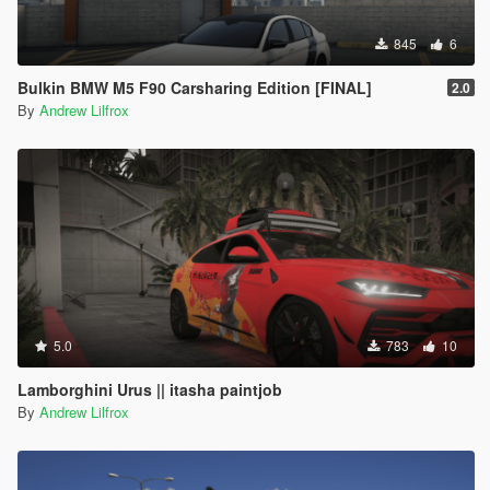
845
6
Bulkin BMW M5 F90 Carsharing Edition [FINAL]
2.0
By
Andrew Lilfrox
5.0
783
10
Lamborghini Urus || itasha paintjob
By
Andrew Lilfrox