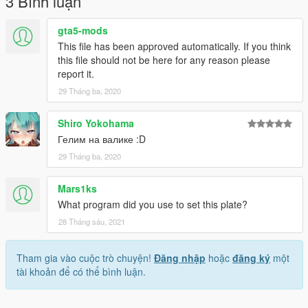
3 Bình luận
gta5-mods
This file has been approved automatically. If you think
this file should not be here for any reason please
report it.
29 Tháng ba, 2020
Shiro Yokohama
Гелим на валике :D
29 Tháng ba, 2020
Mars1ks
What program did you use to set this plate?
28 Tháng sáu, 2021
Tham gia vào cuộc trò chuyện!
Đăng nhập
hoặc
đăng ký
một
tài khoản để có thể bình luận.