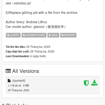
x64 / vehicles.rpf
2)Replace g63mg.ytd with a file from the archive
Author livery: Andrew Lilfrox
Car model author: gtacool（最强潮吹帝）
LIVERY
LICENSE PLATE
ASIA
EUROPE
29 Tháng ba, 2020
Tải lên lần đầu:
29 Tháng ba, 2020
Cập nhật lần cuối:
4 ngày trước
Last Downloaded:
All Versions
(current)
1.178 tải về
, 5 MB
29 Tháng ba, 2020