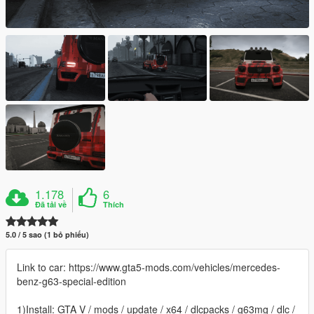
1.178
6
Đã tải về
Thích
5.0 / 5 sao (1 bỏ phiếu)
Link to car: https://www.gta5-mods.com/vehicles/mercedes-
benz-g63-special-edition
1)Install: GTA V / mods / update / x64 / dlcpacks / g63mg / dlc /