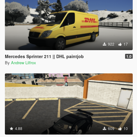
922
17
Mercedes Sprinter 211 || DHL paintjob
1.0
By
Andrew Lilfrox
4.88
609
10