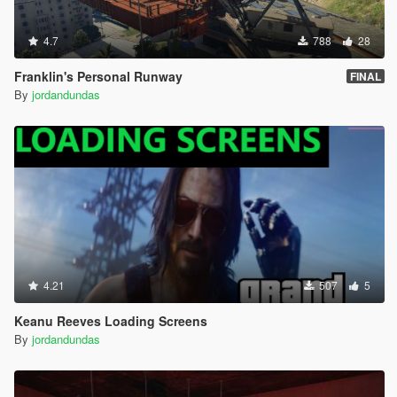
4.7
788
28
Franklin's Personal Runway
FINAL
By
jordandundas
4.21
507
5
Keanu Reeves Loading Screens
By
jordandundas