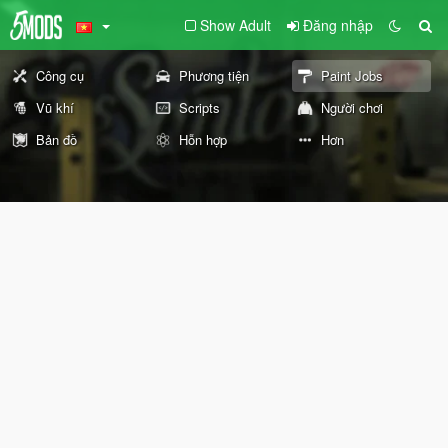
Show Adult
Đăng nhập
Công cụ
Phương tiện
Paint Jobs
Vũ khí
Scripts
Người chơi
Bản đồ
Hỗn hợp
Hơn