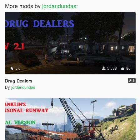
More mods by
jordandundas
:
5.0
5.538
86
Drug Dealers
2.1
By
jordandundas