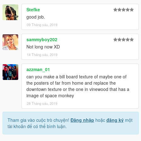
Stefke
good job.
09 Tháng sáu, 2019
sammyboy202
Not long now XD
14 Tháng sáu, 2019
azzman_01
can you make a bill board texture of maybe one of
the posters of far from home and replace the
downtown texture or the one in vinewood that has a
image of space monkey
28 Tháng sáu, 2019
Tham gia vào cuộc trò chuyện!
Đăng nhập
hoặc
đăng ký
một
tài khoản để có thể bình luận.