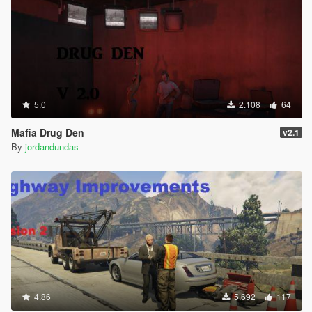
5.0
2.108
64
Mafia Drug Den
v2.1
By
jordandundas
4.86
5.692
117