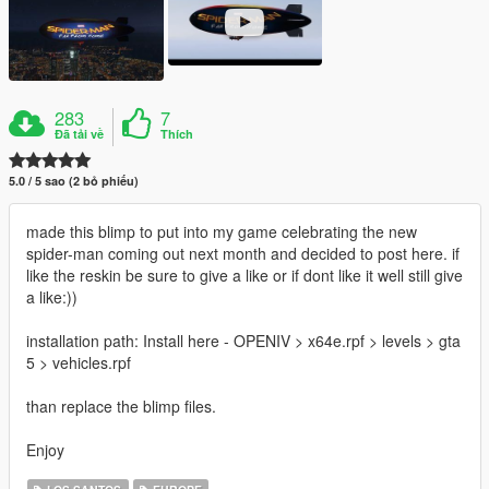
283
7
Đã tải về
Thích
5.0 / 5 sao (2 bỏ phiếu)
made this blimp to put into my game celebrating the new
spider-man coming out next month and decided to post here. if
like the reskin be sure to give a like or if dont like it well still give
a like:))
installation path: Install here - OPENIV > x64e.rpf > levels > gta
5 > vehicles.rpf
than replace the blimp files.
Enjoy